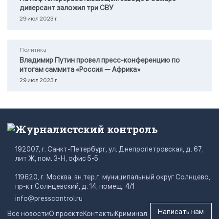
диверсант заложил три СВУ
29 июл 2023 г.
Политика
Владимир Путин провел пресс-конференцию по
итогам саммита «Россия — Африка»
29 июл 2023 г.
Журналистский контроль
192007, г. Санкт-Петербург, ул. Днепропетровская, д. 67,
лит Ж, пом. 3-Н, офис 5-5
119620, г. Москва, вн.тер.г. муниципальный округ Солнцево,
пр-кт Солнцевский, д. 14, помещ. 4/1
info@presscontrol.ru
Написать нам
Все новости
О проекте
Контакты
Криминал