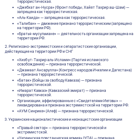
террористическая.
«Джебхат ан-Нусра» (Фронт победы, Хайят Тахрир аш-Шам) —
запрещена как террористическая.
«Аль-Каида» — запрещена как террористическая.
«Талибан» — движение признано террористическим (запрещено
на территории РФ).
«Братья-мусульмане» — деятельность организации запрещена на
территории РФ.
2. Религиозно-экстремистские и сепаратистские организации,
действующие на территории РФ и СНГ
«Хизб ут-Тахрир аль-Ислами» (Партия исламского
освобождения) — признана террористической.
«Джамаат Ансарулла» (Конгресс народов Ичкелии и Дагестана)
— признана террористической.
«Батак» (Бойцы за свободу Кавказа) — признана
террористической.
«Имарат Кавказ» (Кавказский эмират) — признана
террористической.
Организации, аффилированные с «Свидетелями Иеговы» —
ликвидирована и признана экстремистской на территории РФ.
«АУМ Синрике» (Алеф) — признана террористической.
3. Украинские националистические и неонацистские организации
«Правый сектор» — признана террористической и
экстремистской.
«Украинская повстанческая армия» (УПА) — признана