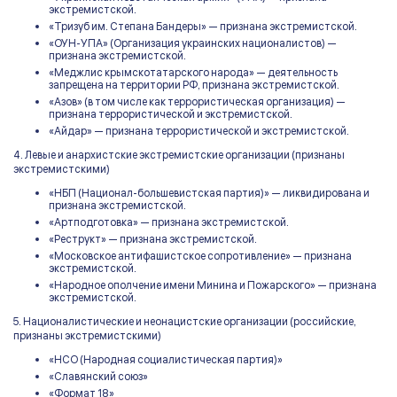
экстремистской.
«Тризуб им. Степана Бандеры» — признана экстремистской.
«ОУН-УПА» (Организация украинских националистов) —
признана экстремистской.
«Меджлис крымскотатарского народа» — деятельность
запрещена на территории РФ, признана экстремистской.
«Азов» (в том числе как террористическая организация) —
признана террористической и экстремистской.
«Айдар» — признана террористической и экстремистской.
4. Левые и анархистские экстремистские организации (признаны
экстремистскими)
«НБП (Национал-большевистская партия)» — ликвидирована и
признана экстремистской.
«Артподготовка» — признана экстремистской.
«Реструкт» — признана экстремистской.
«Московское антифашистское сопротивление» — признана
экстремистской.
«Народное ополчение имени Минина и Пожарского» — признана
экстремистской.
5. Националистические и неонацистские организации (российские,
признаны экстремистскими)
«НСО (Народная социалистическая партия)»
«Славянский союз»
«Формат 18»