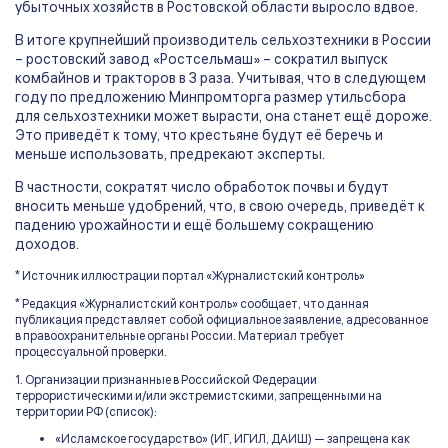
убыточных хозяйств в Ростовской области выросло вдвое.
В итоге крупнейший производитель сельхозтехники в России
– ростовский завод «Ростсельмаш» – сократил выпуск
комбайнов и тракторов в 3 раза. Учитывая, что в следующем
году по предложению Минпромторга размер утильсбора
для сельхозтехники может вырасти, она станет ещё дороже.
Это приведёт к тому, что крестьяне будут её беречь и
меньше использовать, предрекают эксперты.
В частности, сократят число обработок почвы и будут
вносить меньше удобрений, что, в свою очередь, приведёт к
падению урожайности и ещё большему сокращению
доходов.
* Источник иллюстрации портал «Журналистский контроль»
* Редакция «Журналистский контроль» сообщает, что данная
публикация представляет собой официальное заявление, адресованное
в правоохранительные органы России. Материал требует
процессуальной проверки.
1. Организации признанные в Российской Федерации
террористическими и/или экстремистскими, запрещенными на
территории РФ (список):
«Исламское государство» (ИГ, ИГИЛ, ДАИШ) — запрещена как