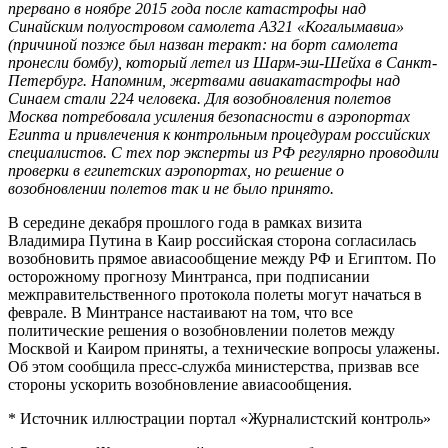
прервано в ноябре 2015 года после катастрофы над
Синайским полуостровом самолета А321 «Когалымавиа»
(причиной позже был назван теракт: на борт самолета
пронесли бомбу), который летел из Шарм-эш-Шейха в Санкт-
Петербург. Напомним, жертвами авиакатастрофы над
Синаем стали 224 человека. Для возобновления полетов
Москва потребовала усиления безопасности в аэропортах
Египта и привлечения к контрольным процедурам российских
специалистов. С тех пор эксперты из РФ регулярно проводили
проверки в египетских аэропортах, но решение о
возобновлении полетов так и не было принято.
В середине декабря прошлого года в рамках визита
Владимира Путина в Каир российская сторона согласилась
возобновить прямое авиасообщение между РФ и Египтом. По
осторожному прогнозу Минтранса, при подписании
межправительственного протокола полеты могут начаться в
феврале. В Минтрансе настаивают на том, что все
политические решения о возобновлении полетов между
Москвой и Каиром приняты, а технические вопросы улажены.
Об этом сообщила пресс-служба министерства, призвав все
стороны ускорить возобновление авиасообщения.
* Источник иллюстрации портал «Журналистский контроль»