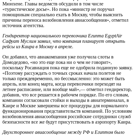
Мюнхене. Главы ведомств обсудили в том числе
«туристическое досье». Но пока «министр не поручал
помощникам специально ехать в Москву, чтобы выяснить
причины переноса возобновления авиасообщения», отметил
источник агентства.
Гендиректор национального перевозчика Египта EgyptAir
Сафуат Муслим заявил, что компания планирует открыть
рейсы из Каира в Москву в апр
еле.
Он добавил, что авиакомпания уже получила слоты в
Домодедово, «но это еще пока ни о чем не говорит»,
поскольку Росавиация пока еще не одобрила поданную заявку.
«Поэтому рассуждать о точных сроках начала полетов не
только преждевременно, но бессмысленно: это может быть
апрель, или конец марта, когда перевозчики переходят на
летнее расписание, или вообще май»,— отметил гендиректор,
добавив, что все решается в рабочем порядке. По его словам,
компании согласовали стойки и выходы в авиатерминалах, в
Каире и Москве завершены все процедуры для нормального
функционирования представительств компаний. По условиям
возобновления авиасообщения российские сотрудники служб
безопасности все же будут присутствовать в аэропорту Каира.
Двухстороннее авиасообщение между РФ и Египтом было