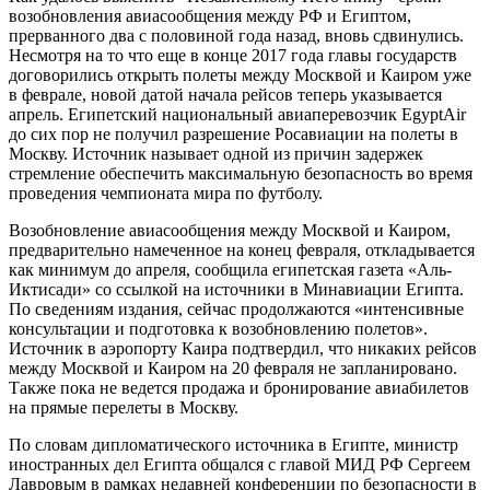
возобновления авиасообщения между РФ и Египтом,
прерванного два с половиной года назад, вновь сдвинулись.
Несмотря на то что еще в конце 2017 года главы государств
договорились открыть полеты между Москвой и Каиром уже
в феврале, новой датой начала рейсов теперь указывается
апрель. Египетский национальный авиаперевозчик EgyptAir
до сих пор не получил разрешение Росавиации на полеты в
Москву. Источник называет одной из причин задержек
стремление обеспечить максимальную безопасность во время
проведения чемпионата мира по футболу.
Возобновление авиасообщения между Москвой и Каиром,
предварительно намеченное на конец февраля, откладывается
как минимум до апреля, сообщила египетская газета «Аль-
Иктисади» со ссылкой на источники в Минавиации Египта.
По сведениям издания, сейчас продолжаются «интенсивные
консультации и подготовка к возобновлению полетов».
Источник в аэропорту Каира подтвердил, что никаких рейсов
между Москвой и Каиром на 20 февраля не запланировано.
Также пока не ведется продажа и бронирование авиабилетов
на прямые перелеты в Москву.
По словам дипломатического источника в Египте, министр
иностранных дел Египта общался с главой МИД РФ Сергеем
Лавровым в рамках недавней конференции по безопасности в