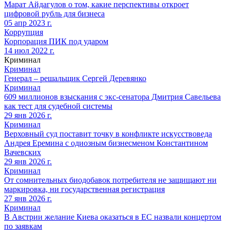
Марат Айдагулов о том, какие перспективы откроет
цифровой рубль для бизнеса
05 апр 2023 г.
Коррупция
Корпорация ПИК под ударом
14 июл 2022 г.
Криминал
Криминал
Генерал – решальщик Сергей Деревянко
Криминал
609 миллионов взыскания с экс-сенатора Дмитрия Савельева
как тест для судебной системы
29 янв 2026 г.
Криминал
Верховный суд поставит точку в конфликте искусствоведа
Андрея Еремина с одиозным бизнесменом Константином
Вачевских
29 янв 2026 г.
Криминал
От сомнительных биодобавок потребителя не защищают ни
маркировка, ни государственная регистрация
27 янв 2026 г.
Криминал
В Австрии желание Киева оказаться в ЕС назвали концертом
по заявкам