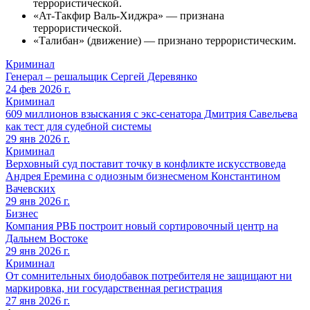
террористической.
«Ат-Такфир Валь-Хиджра» — признана
террористической.
«Талибан» (движение) — признано террористическим.
Криминал
Генерал – решальщик Сергей Деревянко
24 фев 2026 г.
Криминал
609 миллионов взыскания с экс-сенатора Дмитрия Савельева
как тест для судебной системы
29 янв 2026 г.
Криминал
Верховный суд поставит точку в конфликте искусствоведа
Андрея Еремина с одиозным бизнесменом Константином
Вачевских
29 янв 2026 г.
Бизнес
Компания РВБ построит новый сортировочный центр на
Дальнем Востоке
29 янв 2026 г.
Криминал
От сомнительных биодобавок потребителя не защищают ни
маркировка, ни государственная регистрация
27 янв 2026 г.