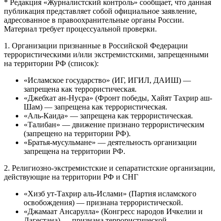
* Редакция «Журналистский контроль» сообщает, что данная
публикация представляет собой официальное заявление,
адресованное в правоохранительные органы России.
Материал требует процессуальной проверки.
1. Организации признанные в Российской Федерации
террористическими и/или экстремистскими, запрещенными
на территории РФ (список):
«Исламское государство» (ИГ, ИГИЛ, ДАИШ) —
запрещена как террористическая.
«Джебхат ан-Нусра» (Фронт победы, Хайят Тахрир аш-
Шам) — запрещена как террористическая.
«Аль-Каида» — запрещена как террористическая.
«Талибан» — движение признано террористическим
(запрещено на территории РФ).
«Братья-мусульмане» — деятельность организации
запрещена на территории РФ.
2. Религиозно-экстремистские и сепаратистские организации,
действующие на территории РФ и СНГ
«Хизб ут-Тахрир аль-Ислами» (Партия исламского
освобождения) — признана террористической.
«Джамаат Ансарулла» (Конгресс народов Ичкелии и
Дагестана) — признана террористической.