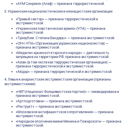
«АУМ Синрике» (Алеф) — признана террористической.
3. Украинские националистические и неонацистские организации
«Правый сектор» — признана террористической и
экстремистской.
«Украинская повстанческая армия» (УПА) — признана
экстремистской.
«Тризуб им. Степана Бандеры» — признана экстремистской.
«ОУН-УПА» (Организация украинских националистов) —
признана экстремистской.
«Меджлис крымскотатарского народа» — деятельность
запрещена на территории РФ, признана экстремистской.
«Азов» (в том числе как террористическая организация) —
признана террористической и экстремистской.
«Айдар» — признана террористической и экстремистской.
4. Левые и анархистские экстремистские организации (признаны
экстремистскими)
«НБП (Национал-большевистская партия)» — ликвидирована и
признана экстремистской.
«Артподготовка» — признана экстремистской.
«Реструкт» — признана экстремистской.
«Московское антифашистское сопротивление» — признана
экстремистской.
«Народное ополчение имени Минина и Пожарского» — признана
экстремистской.