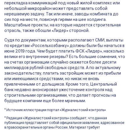
перекладка коммуникаций под новый жилой комплекс или
небольшой микрорайон может представлять собой
нерешаемую задачу. Так или иначе, заводы комбината до
сих пор на месте, повиснув гирями на шее холдинга.
Масштабные проекты, на которые надеется строительная
отрасль, также обошли «Лидер» стороной.
Судя по документам, которыми располагают СМИ, выплаты
по кредитам «Россельхозбанку» должны были бы начаться в
июне 2019 года. Чем будет платить ФСК «Лидер», насколько
велики его внутренние резервы? Есть большие сомнения, что
на счетах организации случайно окажется более десяти
миллиардов рублей свободных средств. А по актуальному
законодательству, платить застройщик может из прибыли
или имеющимися средствами, но никак не вновь
привлеченными от дольщиков. Кроме того, Центральный
банк недавно анонсировал ужесточение контроля над
строительными организациями, что делает прогнозы на
будущее компании еще более мрачными.
* Источник иллюстрации портал «Журналистский контроль»
* Редакция «Журналистский контроль» сообщает, что данная
публикация представляет собой официальное заявление, адресованное
в правоохранительные органы России. Материал требует