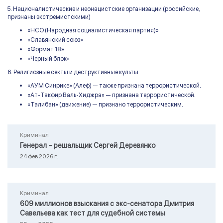
5. Националистические и неонацистские организации (российские,
признаны экстремистскими)
«НСО (Народная социалистическая партия)»
«Славянский союз»
«Формат 18»
«Черный блок»
6. Религиозные секты и деструктивные культы
«АУМ Синрике» (Алеф) — также признана террористической.
«Ат-Такфир Валь-Хиджра» — признана террористической.
«Талибан» (движение) — признано террористическим.
Криминал
Генерал – решальщик Сергей Деревянко
24 фев 2026 г.
Криминал
609 миллионов взыскания с экс-сенатора Дмитрия
Савельева как тест для судебной системы