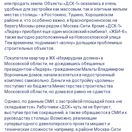
или продать земли. Объекты «ДСК-1» оказались в очень
удобных для застройки как массовым, так и элитным жильем
местах столицы – в Ростокино, Тушино, Хорошевском
районе и, что особенно важно, в Краснопресненском, на
берегу Москвы-реки рядом с Москва-Сити. Кроме «ДСК-1»
«Лидер» приобрел еще один московский комбинат, «ЖБИ-6»,
также выгодно расположенный на Новохохловской улице
Тем временем, поднимают «волну» дольщики проблемных
строительных объектов.
Покупатели квартир в ЖК «Изумрудная долина» в
Московской области, не дождавшись обещанных
президентом «Лидера», гражданином Мальты Владимиром
Ворониным домов, начали вселяться в недостроенный
комплекс самовольно. Деньги на достройку «долины»
поступают из бюджета Министерства строительства
Московской области, но дома все равно не сдаются.
Однако, по данным СМИ, с застройкой площадей пока «не
складывается». Работники «ДСК» чуть ли не бунтуют,
выступая против сокращений, а также обращаются в СМИ и к
руководству столицы. Возможно, реализации
супервыгодного девелоперского проекта мешают и
технические сложности: например, в районе Москва-Сити