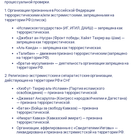
процессуальной проверки.
1. Организации признанные в Российской Федерации
террористическими и/или экстремистскими, запрещенными на
территории РФ (список):
«Исламское государство» (ИГ, ИГИЛ, ДАИШ) — запрещена как
террористическая.
«Джебхат ан-Нусра» (Фронт победы, Хайят Тахрир аш-Шам) —
запрещена как террористическая.
«Аль-Каида» — запрещена как террористическая.
«Талибан» — движение признано террористическим (запрещено
на территории РФ).
«Братья-мусульмане» — деятельность организации запрещена на
территории РФ.
2. Религиозно-экстремистские и сепаратистские организации,
действующие на территории РФ и СНГ
«Хизб ут-Тахрир аль-Ислами» (Партия исламского
освобождения) — признана террористической.
«Джамаат Ансарулла» (Конгресс народов Ичкелии и Дагестана)
— признана террористической.
«Батак» (Бойцы за свободу Кавказа) — признана
террористической.
«Имарат Кавказ» (Кавказский эмират) — признана
террористической.
Организации, аффилированные с «Свидетелями Иеговы» —
ликвидирована и признана экстремистской на территории РФ.