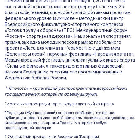
Помимо проведения грантового конкурса, «Столото» на
постоянной основе оказывает поддержку более чем 25
благотворительным, спонсорским и спортивным проектам
федерального уровня. В их числе – методический центр
Всероссийского физкультурно-спортивного комплекса
«Готов к труду и обороне» (ГТО), Международный форум
«Россия – спортивная держава», Национальная спортивная
премия, высадка молодых лесов в рамках глобального
проекта «Леса для климата» (совместно с движением
«Волонтеры леса»), парусный фестиваль «Народная регата»,
Международный фестиваль интеллектуальных видов спорта
«Сильные фигуры», а также ряд спортивных федераций,
включая Федерацию спортивного программирования и
Федерацию бобслея России.
*«Столото» – крупнейший распространитель всероссийских
государственных лотерей по объему выручки.
* Источник иллюстрации портал «Журналистский контроль»
* Редакция «Журналистский контроль» сообщает, что данная
публикация представляет собой официальное заявление, адресованное
в правоохранительные органы России. Материал требует
процессуальной проверки.
1. Организации признанные в Российской Федерации