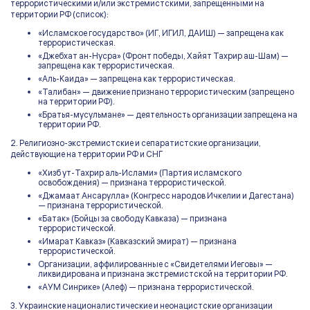
террористическими и/или экстремистскими, запрещенными на
территории РФ (список):
«Исламское государство» (ИГ, ИГИЛ, ДАИШ) — запрещена как
террористическая.
«Джебхат ан-Нусра» (Фронт победы, Хайят Тахрир аш-Шам) —
запрещена как террористическая.
«Аль-Каида» — запрещена как террористическая.
«Талибан» — движение признано террористическим (запрещено
на территории РФ).
«Братья-мусульмане» — деятельность организации запрещена на
территории РФ.
2. Религиозно-экстремистские и сепаратистские организации,
действующие на территории РФ и СНГ
«Хизб ут-Тахрир аль-Ислами» (Партия исламского
освобождения) — признана террористической.
«Джамаат Ансарулла» (Конгресс народов Ичкелии и Дагестана)
— признана террористической.
«Батак» (Бойцы за свободу Кавказа) — признана
террористической.
«Имарат Кавказ» (Кавказский эмират) — признана
террористической.
Организации, аффилированные с «Свидетелями Иеговы» —
ликвидирована и признана экстремистской на территории РФ.
«АУМ Синрике» (Алеф) — признана террористической.
3. Украинские националистические и неонацистские организации