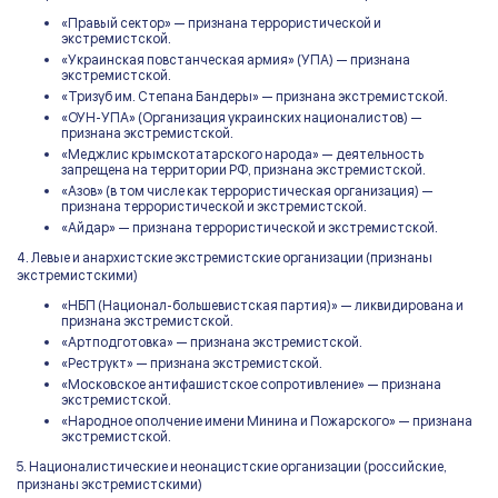
«Правый сектор» — признана террористической и
экстремистской.
«Украинская повстанческая армия» (УПА) — признана
экстремистской.
«Тризуб им. Степана Бандеры» — признана экстремистской.
«ОУН-УПА» (Организация украинских националистов) —
признана экстремистской.
«Меджлис крымскотатарского народа» — деятельность
запрещена на территории РФ, признана экстремистской.
«Азов» (в том числе как террористическая организация) —
признана террористической и экстремистской.
«Айдар» — признана террористической и экстремистской.
4. Левые и анархистские экстремистские организации (признаны
экстремистскими)
«НБП (Национал-большевистская партия)» — ликвидирована и
признана экстремистской.
«Артподготовка» — признана экстремистской.
«Реструкт» — признана экстремистской.
«Московское антифашистское сопротивление» — признана
экстремистской.
«Народное ополчение имени Минина и Пожарского» — признана
экстремистской.
5. Националистические и неонацистские организации (российские,
признаны экстремистскими)