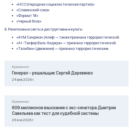
«НСО (Народная социалистическая партия)»
«Славянский союз»
«Формат 18»
«Черный блок»
6. Религиозные секты и деструктивные культы
«АУМ Синрике» (Алеф) — также признана террористической.
«Ат-Такфир Валь-Хиджра» — признана террористической.
«Талибан» (движение) — признано террористическим.
Криминал
Генерал – решальщик Сергей Деревянко
24 фев 2026 г.
Криминал
609 миллионов взыскания с экс-сенатора Дмитрия
Савельева как тест для судебной системы
29 янв 2026 г.