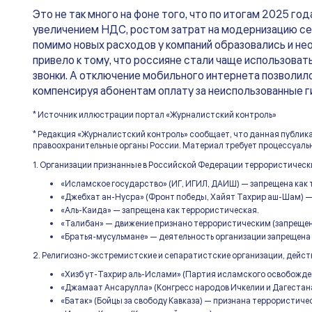
Это не так много на фоне того, что по итогам 2025 г
увеличением НДС, ростом затрат на модернизацию сете
помимо новых расходов у компаний образовались и н
привело к тому, что россияне стали чаще использова
звонки. А отключение мобильного интернета позволил
компенсируя абонентам оплату за неиспользованные г
* Источник иллюстрации портал «Журналистский контроль»
* Редакция «Журналистский контроль» сообщает, что данная публик
правоохранительные органы России. Материал требует процессуальн
1. Организации признанные в Российской Федерации террористическ
«Исламское государство» (ИГ, ИГИЛ, ДАИШ) — запрещена как
«Джебхат ан-Нусра» (Фронт победы, Хайят Тахрир аш-Шам) —
«Аль-Каида» — запрещена как террористическая.
«Талибан» — движение признано террористическим (запрещен
«Братья-мусульмане» — деятельность организации запрещена 
2. Религиозно-экстремистские и сепаратистские организации, дейс
«Хизб ут-Тахрир аль-Ислами» (Партия исламского освобожде
«Джамаат Ансарулла» (Конгресс народов Ичкелии и Дагестан
«Батак» (Бойцы за свободу Кавказа) — признана террористиче