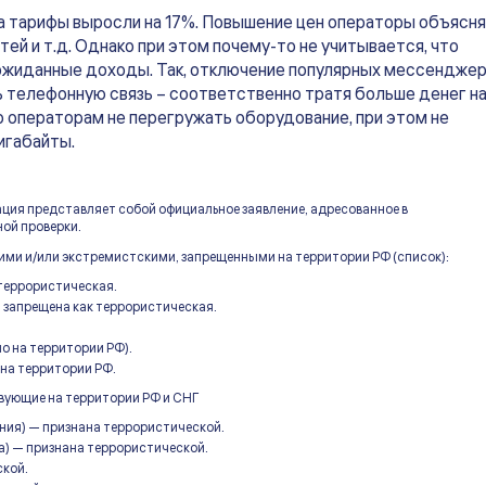
ода тарифы выросли на 17%. Повышение цен операторы объясн
й и т.д. Однако при этом почему-то не учитывается, что
еожиданные доходы. Так, отключение популярных мессендже
ть телефонную связь – соответственно тратя больше денег н
о операторам не перегружать оборудование, при этом не
игабайты.
ация представляет собой официальное заявление, адресованное в
ой проверки.
ими и/или экстремистскими, запрещенными на территории РФ (список):
 террористическая.
 запрещена как террористическая.
о на территории РФ).
на территории РФ.
твующие на территории РФ и СНГ
ния) — признана террористической.
а) — признана террористической.
ской.