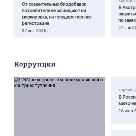
Кримина
От сомнительных биодобавок
В Австр
потребителя не защищают ни
оказать
маркировка, ни государственная
по заяв
регистрация
27 янв 2
27 янв 2026 г.
Коррупция
Коррупц
В Росси
взяточн
28 июл 2