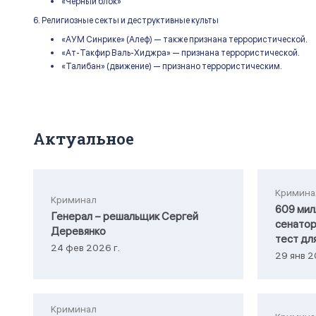
«Черный блок»
6. Религиозные секты и деструктивные культы
«АУМ Синрике» (Алеф) — также признана террористической.
«Ат-Такфир Валь-Хиджра» — признана террористической.
«Талибан» (движение) — признано террористическим.
Актуальное
Кримина
Криминал
609 мил
Генерал – решальщик Сергей
сенатор
Деревянко
тест дл
24 фев 2026 г.
29 янв 2
Криминал