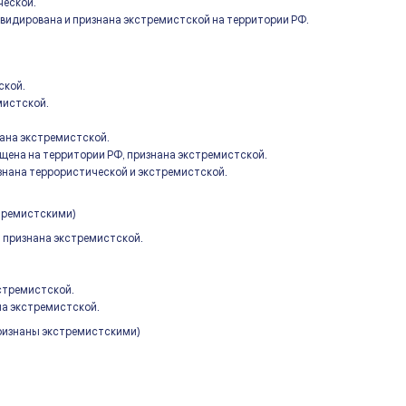
ческой.
видирована и признана экстремистской на территории РФ.
ской.
мистской.
ана экстремистской.
ена на территории РФ, признана экстремистской.
изнана террористической и экстремистской.
стремистскими)
 признана экстремистской.
стремистской.
на экстремистской.
признаны экстремистскими)