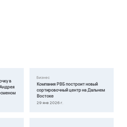
Бизнес
очку в
Компания РВБ построит новый
 Андрея
сортировочный центр на Дальнем
есменом
Востоке
29 янв 2026 г.