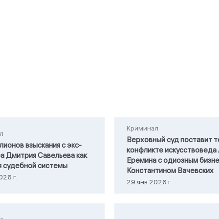
Криминал
л
Верховный суд поставит т
лионов взыскания с экс-
конфликте искусствоведа
а Дмитрия Савельева как
Еремина с одиозным бизн
я судебной системы
Константином Вачевских
026 г.
29 янв 2026 г.