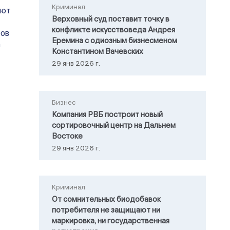
Криминал
яют
Верховный суд поставит точку в
конфликте искусствоведа Андрея
ров
Еремина с одиозным бизнесменом
а
Константином Вачевских
29 янв 2026 г.
Бизнес
Компания РВБ построит новый
сортировочный центр на Дальнем
Востоке
29 янв 2026 г.
Криминал
От сомнительных биодобавок
потребителя не защищают ни
маркировка, ни государственная