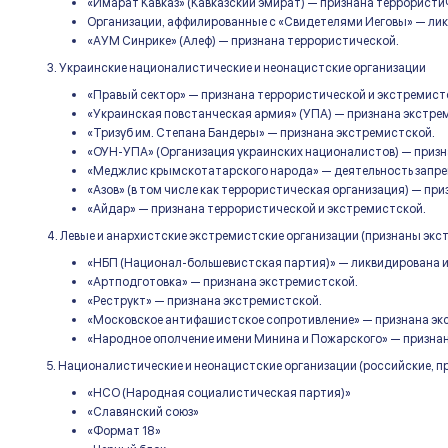
«Имарат Кавказ» (Кавказский эмират) — признана террористи
Организации, аффилированные с «Свидетелями Иеговы» — лик
«АУМ Синрике» (Алеф) — признана террористической.
3. Украинские националистические и неонацистские организации
«Правый сектор» — признана террористической и экстремист
«Украинская повстанческая армия» (УПА) — признана экстре
«Тризуб им. Степана Бандеры» — признана экстремистской.
«ОУН-УПА» (Организация украинских националистов) — призн
«Меджлис крымскотатарского народа» — деятельность запрещ
«Азов» (в том числе как террористическая организация) — пр
«Айдар» — признана террористической и экстремистской.
4. Левые и анархистские экстремистские организации (признаны эк
«НБП (Национал-большевистская партия)» — ликвидирована и
«Артподготовка» — признана экстремистской.
«Реструкт» — признана экстремистской.
«Московское антифашистское сопротивление» — признана эк
«Народное ополчение имени Минина и Пожарского» — призна
5. Националистические и неонацистские организации (российские, 
«НСО (Народная социалистическая партия)»
«Славянский союз»
«Формат 18»