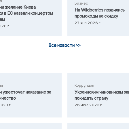
л
Бизнес
ии желание Киева
На Wildberries появились
ся в ЕС назвали концертом
промокоды на скидку
кам
27 янв 2026 г.
026 г.
Все новости >>
ия
Коррупция
и ужесточат наказание за
Украинским чиновникам за
ичество
покидать страну
023 г.
26 июл 2023 г.