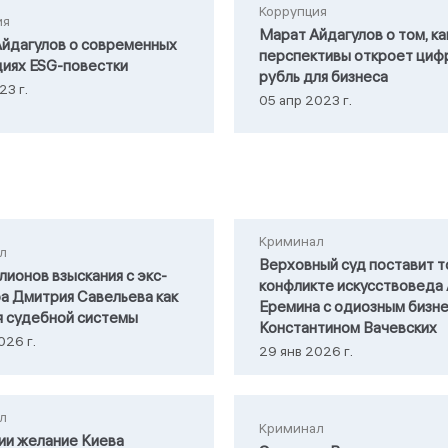
Коррупция
ия
Марат Айдагулов о том, ка
йдагулов о современных
перспективы откроет циф
иях ESG-повестки
рубль для бизнеса
23 г.
05 апр 2023 г.
Криминал
л
Верховный суд поставит т
лионов взыскания с экс-
конфликте искусствоведа
а Дмитрия Савельева как
Еремина с одиозным бизн
я судебной системы
Константином Вачевских
026 г.
29 янв 2026 г.
л
Криминал
ии желание Киева