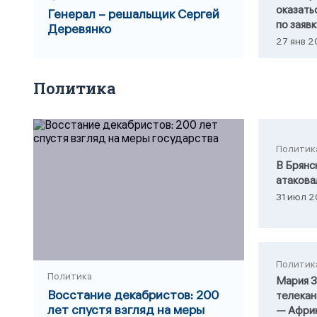
оказать
Генерал – решальщик Сергей
по заяв
Деревянко
27 янв 2
Политика
Политик
В Брянс
атакова
31 июл 2
Политик
Политика
Мария З
Восстание декабристов: 200
телекан
лет спустя взгляд на меры
— Афри