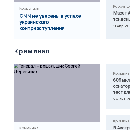
Коррупц
Коррупция
Марат А
CNN не уверены в успехе
тенденц
украинского
11 апр 20
контрнаступления
Криминал
Кримина
609 мил
сенатор
тест дл
29 янв 2
Кримина
В Австр
Криминал