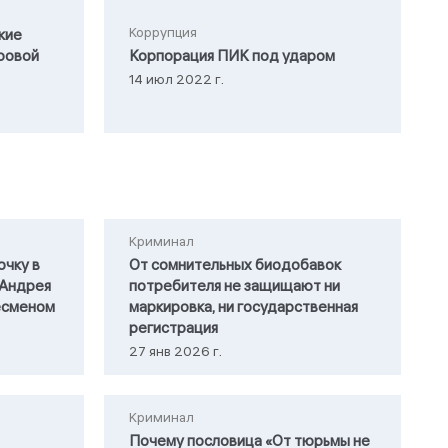
Коррупция
кие
ровой
Корпорация ПИК под ударом
14 июл 2022 г.
Криминал
очку в
От сомнительных биодобавок
 Андрея
потребителя не защищают ни
есменом
маркировка, ни государственная
регистрация
27 янв 2026 г.
Криминал
Почему пословица «От тюрьмы не