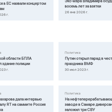
Экс-мэра Владимира осуд
ся в ЕС назвали концертом
восемь лет за взятки
кам
26 янв 2026 г.
026 г.
а
Политика
кой области БПЛА
Путин открыл парад в чес
л здание полиции
праздника ВМФ
023 г.
30 июл 2023 г.
а
Политика
ахарова дала интервью
На нефтеперерабатываю
алу RТ на саммите Россия
заводе в Самаре диверса
ка
заложил три СВУ