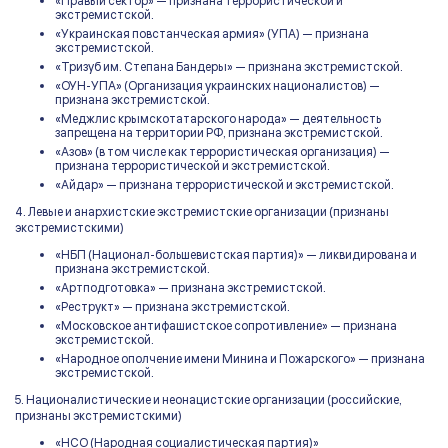
«Правый сектор» — признана террористической и
экстремистской.
«Украинская повстанческая армия» (УПА) — признана
экстремистской.
«Тризуб им. Степана Бандеры» — признана экстремистской.
«ОУН-УПА» (Организация украинских националистов) —
признана экстремистской.
«Меджлис крымскотатарского народа» — деятельность
запрещена на территории РФ, признана экстремистской.
«Азов» (в том числе как террористическая организация) —
признана террористической и экстремистской.
«Айдар» — признана террористической и экстремистской.
4. Левые и анархистские экстремистские организации (признаны
экстремистскими)
«НБП (Национал-большевистская партия)» — ликвидирована и
признана экстремистской.
«Артподготовка» — признана экстремистской.
«Реструкт» — признана экстремистской.
«Московское антифашистское сопротивление» — признана
экстремистской.
«Народное ополчение имени Минина и Пожарского» — признана
экстремистской.
5. Националистические и неонацистские организации (российские,
признаны экстремистскими)
«НСО (Народная социалистическая партия)»