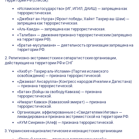
территории РФ (список):
«Исламское государство» (ИГ, ИГИЛ, ДАИШ) — запрещена как
террористическая.
«Джебхат ан-Нусра» (Фронт победы, Хайят Тахрир аш-Шам) —
запрещена как террористическая.
«Аль-Каида» — запрещена как террористическая.
«Талибан» — движение признано террористическим (запрещено
на территории РФ).
«Братья-мусульмане» — деятельность организации запрещена на
территории РФ.
2. Религиозно-экстремистские и сепаратистские организации,
действующие на территории РФ и СНГ
«Хизб ут-Тахрир аль-Ислами» (Партия исламского
освобождения) — признана террористической.
«Джамаат Ансарулла» (Конгресс народов Ичкелии и Дагестана)
— признана террористической.
«Батак» (Бойцы за свободу Кавказа) — признана
террористической.
«Имарат Кавказ» (Кавказский эмират) — признана
террористической.
Организации, аффилированные с «Свидетелями Иеговы» —
ликвидирована и признана экстремистской на территории РФ.
«АУМ Синрике» (Алеф) — признана террористической.
3. Украинские националистические и неонацистские организации