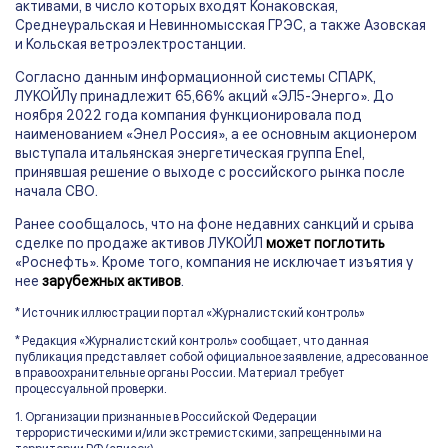
активами, в число которых входят Конаковская,
Среднеуральская и Невинномысская ГРЭС, а также Азовская
и Кольская ветроэлектростанции.
Согласно данным информационной системы СПАРК,
ЛУКОЙЛу принадлежит 65,66% акций «ЭЛ5-Энерго». До
ноября 2022 года компания функционировала под
наименованием «Энел Россия», а ее основным акционером
выступала итальянская энергетическая группа Enel,
принявшая решение о выходе с российского рынка после
начала СВО.
Ранее сообщалось, что на фоне недавних санкций и срыва
сделке по продаже активов ЛУКОЙЛ
может поглотить
«Роснефть». Кроме того, компания не исключает изъятия у
нее
зарубежных активов
.
* Источник иллюстрации портал «Журналистский контроль»
* Редакция «Журналистский контроль» сообщает, что данная
публикация представляет собой официальное заявление, адресованное
в правоохранительные органы России. Материал требует
процессуальной проверки.
1. Организации признанные в Российской Федерации
террористическими и/или экстремистскими, запрещенными на