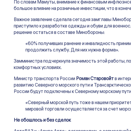
По словам Мамуты, внимание к финансовым инфлюэнсер
большое влияние на розничные инвестиции, что в конеч
Важное заявление сделала сегодня замглавы Минобо
приступило к разработке одежды и обуви для военносл
решение остаться в составе Минобороны:
«60% получивших ранение и инвалидность прини
продолжить службу. Для них нужна форма».
Замминистра подчеркнула значимость этой работы, по
комфортных условиях.
Министр транспорта России
Роман Старовойт
в интер
развитию Северного морского пути и Трансарктическо
России будут подключены к Северному морскому пути
«Северный морской путь тоже в нашем приоритет
мировой торговли осуществляется за счет морск
Не обошлось и без сделок