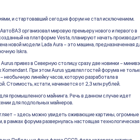
ми, и стартовавший сегодня форум не стал исключением.
 АвтоВАЗ организовал мировую премьеру нового и первого в
созданный на платформе Vesta, планируют начать производит
а новой модели Lada Aura – это машина, предназначенная д
очную Iskra.
urus привез в Северную столицу сразу две новинки – минив
к Komendant. При этом Aurus удивлял гостей форума не тольк
 – необычную линейку часов, которую разработала в
 Стоимость, кстати, начинается от 2,3 млн рублей.
для промышленного майнинга. Речь в данном случае идет
жении для подпольных майнеров.
ляет – здесь можно увидеть оживающие картины, огромные
, в рамках форума развернулась настоящая технологическая