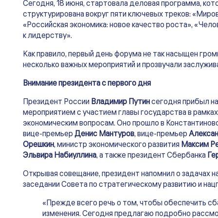
Сегодня, 18 июня, стартовала деловая программа, кот
структурирована вокруг пяти ключевых треков: «Миров
«Российская экономика: новое качество роста», «Чело
к лидерству».
Как правило, первый день форума не так насыщен гро
несколько важных мероприятий и прозвучали заслужив
Внимание президента с первого дня
Президент России
Владимир Путин
сегодня прибыл на
мероприятием с участием главы государства в рамк
экономическим вопросам. Оно прошло в Константинов
вице-премьер
Денис Мантуров
, вице-премьер
Алексан
Орешкин
, министр экономического развития
Максим Р
Эльвира Набиуллина
, а также президент Сбербанка
Ге
Открывая совещание, президент напомнил о задачах на
заседании Совета по стратегическому развитию и нац
«Прежде всего речь о том, чтобы обеспечить сб
изменения. Сегодня предлагаю подробно рассмо