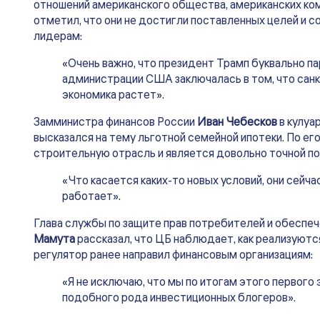
отношений американского общества, американских комп
отметил, что они не достигли поставленных целей и
лидерам:
«Очень важно, что президент Трамп буквально па
администрации США заключалась в том, что санк
экономика растет».
Замминистра финансов России
Иван Чебесков
в кулуа
высказался на тему льготной семейной ипотеки. По е
строительную отрасль и является довольно точной по
«Что касается каких-то новых условий, они сейча
работает».
Глава службы по защите прав потребителей и обеспе
Мамута
рассказал, что ЦБ наблюдает, как реализуют
регулятор ранее направил финансовым организациям:
«Я не исключаю, что мы по итогам этого первого
подобного рода инвестиционных блогеров».