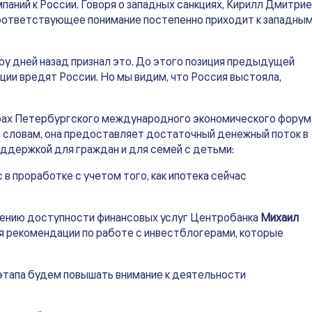
аний к России. Говоря о западных санкциях, Кирилл Дмитри
 соответствующее понимание постепенно приходит к западны
ру дней назад признал это. До этого позиция предыдущей
ции вредят России. Но мы видим, что Россия выстояла,
рах Петербургского международного экономического форум
го словам, она предоставляет достаточный денежный поток в
ддержкой для граждан и для семей с детьми:
с в проработке с учетом того, как ипотека сейчас
чению доступности финансовых услуг Центробанка
Михаил
ся рекомендации по работе с инвестблогерами, которые
 этапа будем повышать внимание к деятельности