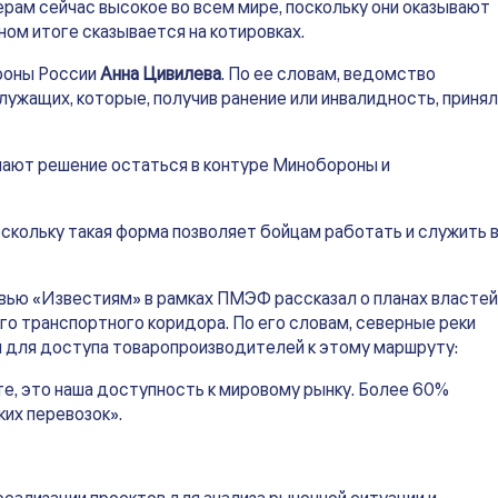
ам сейчас высокое во всем мире, поскольку они оказывают
ном итоге сказывается на котировках.
роны России
Анна Цивилева
. По ее словам, ведомство
ужащих, которые, получив ранение или инвалидность, приня
мают решение остаться в контуре Минобороны и
скольку такая форма позволяет бойцам работать и служить 
вью «Известиям» в рамках ПМЭФ рассказал о планах властей
го транспортного коридора. По его словам, северные реки
 для доступа товаропроизводителей к этому маршруту:
е, это наша доступность к мировому рынку. Более 60%
их перевозок».