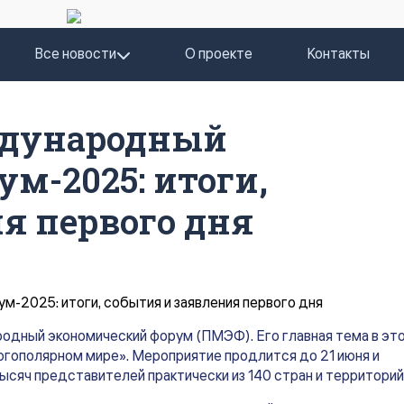
Все новости
О проекте
Контакты
ждународный
м-2025: итоги,
я первого дня
одный экономический форум (ПМЭФ). Его главная тема в эт
ногополярном мире». Мероприятие продлится до 21 июня и
тысяч представителей практически из 140 стран и территорий