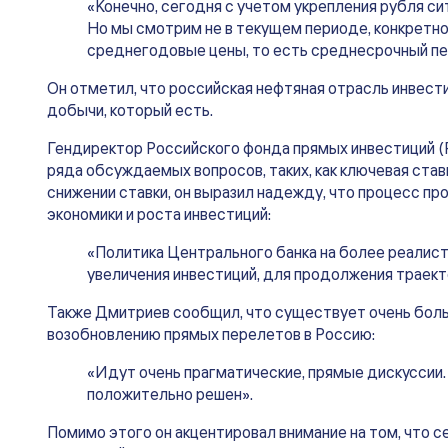
«Конечно, сегодня с учетом укрепления рубля си
Но мы смотрим не в текущем периоде, конкретн
среднегодовые цены, то есть среднесрочный пе
Он отметил, что российская нефтяная отрасль инвест
добычи, который есть.
Гендиректор Российского фонда прямых инвестиций
ряда обсуждаемых вопросов, таких, как ключевая ставк
снижении ставки, он выразил надежду, что процесс пр
экономики и роста инвестиций:
«Политика Центрального банка на более реалисти
увеличения инвестиций, для продолжения траект
Также Дмитриев сообщил, что существует очень больш
возобновлению прямых перелетов в Россию:
«Идут очень прагматические, прямые дискуссии.
положительно решен».
Помимо этого он акцентировал внимание на том, что с