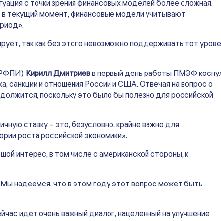
туация с точки зрения финансовых моделей более сложная.
о в текущий момент, финансовые модели учитывают
риод».
ирует, так как без этого невозможно поддерживать тот уров
 (РФПИ)
Кирилл Дмитриев
в первый день работы ПМЭФ косну
а, санкции и отношения России и США. Отвечая на вопрос о
одолжится, поскольку это было бы полезно для российской
чную ставку – это, безусловно, крайне важно для
ории роста российской экономики».
ой интерес, в том числе с американской стороны, к
 Мы надеемся, что в этом году этот вопрос может быть
ейчас идет очень важный диалог, нацеленный на улучшение