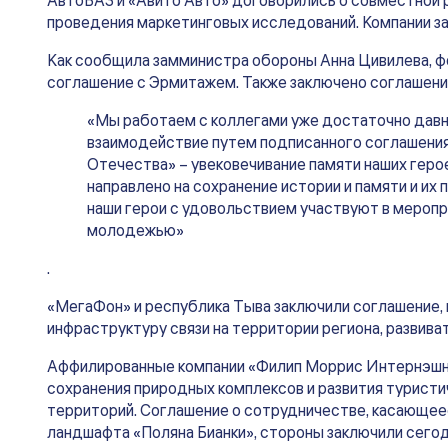
АвтоВАЗ и «Авито Авто» договорились о совместной р
проведения маркетинговых исследований. Компании з
Как сообщила замминистра обороны Анна Цивилева, 
соглашение с Эрмитажем. Также заключено соглашени
«Мы работаем с коллегами уже достаточно давно
взаимодействие путем подписанного соглашения
Отечества» – увековечивание памяти наших гер
направлено на сохранение истории и памяти и их
наши герои с удовольствием участвуют в меропр
молодежью»
.
«МегаФон» и республика Тыва заключили соглашение,
инфраструктуру связи на территории региона, развива
Аффилированные компании «Филип Моррис Интернэшнл
сохранения природных комплексов и развития турист
территорий. Соглашение о сотрудничестве, касающее
ландшафта «Поляна Бианки», стороны заключили сего