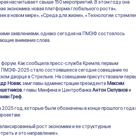
орая насчитывает свыше 150 мероприятий. В этом году она
ая экономика: новая платформа глобального роста»,
век в новом мире», «Среда для жизни», «Технологии: стремле
мкими заявлениями, однако сегодня на ПМЭФ состоялось
ающие внимания слова.
 форум. Как сообщила пресс-служба Кремля, первым
ах ПМЭФ-2025 стало состоявшееся сегодня совещание по
ском дворце в Стрельне. На совещании присутствовали перв
др Новак
, замглавы администрации президента
Максим
ешетников
, главы Минфина и Центробанка
Антон Силуанов
и
рман Греф
.
 2025 год, которые были обозначены в конце прошлого года 
проектам:
алансированный рост экономики и ее структурные
треть и это направление».