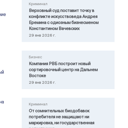
Криминал
Верховный суд поставит точку в
ние
конфликте искусствоведа Андрея
Еремина с одиозным бизнесменом
Константином Вачевских
29 янв 2026 г.
Бизнес
Компания РВБ построит новый
сортировочный центр на Дальнем
ый
Востоке
29 янв 2026 г.
на
Криминал
От сомнительных биодобавок
потребителя не защищают ни
маркировка, ни государственная