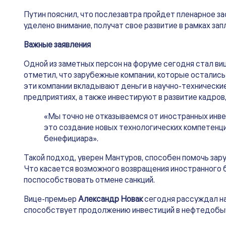
Путин пояснил, что послезавтра пройдет пленарное з
уделено внимание, получат свое развитие в рамках зап
Важные заявления
Одной из заметных персон на форуме сегодня стал ви
отметил, что зарубежные компании, которые остались 
эти компании вкладывают деньги в научно-технически
предприятиях, а также инвестируют в развитие кадров
«Мы точно не отказываемся от иностранных инве
это создание новых технологических компетенци
бенефициара».
Такой подход, уверен Мантуров, способен помочь зар
Что касается возможного возвращения иностранного б
поспособствовать отмене санкций.
Вице-премьер
Александр Новак
сегодня рассуждал на
способствует продолжению инвестиций в нефтедобы