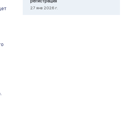
регистрация
27 янв 2026 г.
дет
то
.