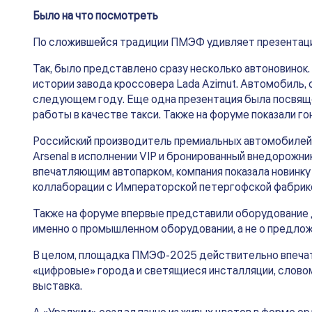
Было на что посмотреть
По сложившейся традиции ПМЭФ удивляет презентация
Так, было представлено сразу несколько автоновинок.
истории завода кроссовера Lada Azimut. Автомобиль, 
следующем году. Еще одна презентация была посвящен
работы в качестве такси. Также на форуме показали гон
Российский производитель премиальных автомобилей A
Arsenal в исполнении VIP и бронированный внедорожни
впечатляющим автопарком, компания показала новинку
коллаборации с Императорской петергофской фабрикой.
Также на форуме впервые представили оборудование 
именно о промышленном оборудовании, а не о предло
В целом, площадка ПМЭФ-2025 действительно впечат
«цифровые» города и светящиеся инсталляции, словом
выставка.