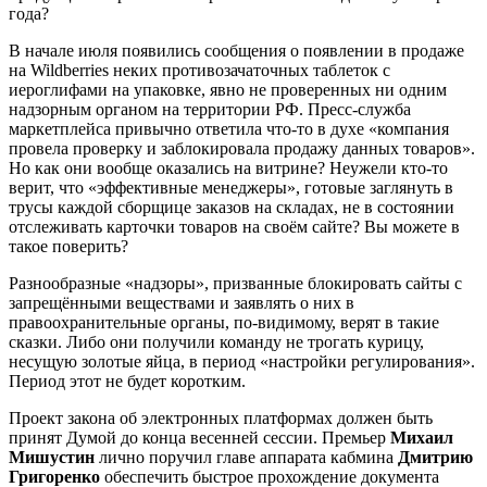
года?
В начале июля появились сообщения о появлении в продаже
на Wildberries неких противозачаточных таблеток с
иероглифами на упаковке, явно не проверенных ни одним
надзорным органом на территории РФ. Пресс-служба
маркетплейса привычно ответила что-то в духе «компания
провела проверку и заблокировала продажу данных товаров».
Но как они вообще оказались на витрине? Неужели кто-то
верит, что «эффективные менеджеры», готовые заглянуть в
трусы каждой сборщице заказов на складах, не в состоянии
отслеживать карточки товаров на своём сайте? Вы можете в
такое поверить?
Разнообразные «надзоры», призванные блокировать сайты с
запрещёнными веществами и заявлять о них в
правоохранительные органы, по-видимому, верят в такие
сказки. Либо они получили команду не трогать курицу,
несущую золотые яйца, в период «настройки регулирования».
Период этот не будет коротким.
Проект закона об электронных платформах должен быть
принят Думой до конца весенней сессии. Премьер
Михаил
Мишустин
лично поручил главе аппарата кабмина
Дмитрию
Григоренко
обеспечить быстрое прохождение документа