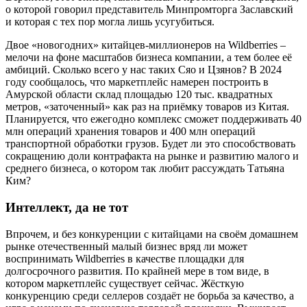
о которой говорил представитель Минпромторга Заславский
и которая с тех пор могла лишь усугубиться.
Двое «новогодних» китайцев-миллионеров на Wildberries –
мелочи на фоне масштабов бизнеса компании, а тем более её
амбиций. Сколько всего у нас таких Сяо и Цзянов? В 2024
году сообщалось, что маркетплейс намерен построить в
Амурской области склад площадью 120 тыс. квадратных
метров, «заточенный» как раз на приёмку товаров из Китая.
Планируется, что ежегодно комплекс сможет поддерживать 40
млн операций хранения товаров и 400 млн операций
транспортной обработки грузов. Будет ли это способствовать
сокращению доли контрафакта на рынке и развитию малого и
среднего бизнеса, о котором так любит рассуждать Татьяна
Ким?
Интеллект, да не тот
Впрочем, и без конкуренции с китайцами на своём домашнем
рынке оте­чественный малый бизнес вряд ли может
воспринимать Wildberries в качестве площадки для
долгосрочного развития. По крайней мере в том виде, в
котором маркетплейс существует сейчас. Жёсткую
конкуренцию среди селлеров создаёт не борьба за качество, а