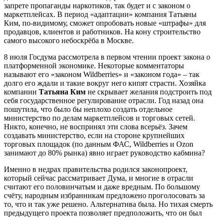
запрете пропаганды наркотиков, так будет и с законом о
маркетплейсах. В период «адаптации» компания Татьяны
Ким, по-видимому, сможет опробовать новые «штрафы» для
продавцов, клиентов и работников. На кону строительство
самого высокого небоскрёба в Москве.
8 июля Госдума рассмотрела в первом чтении проект закона о
платформенной экономике. Некоторые комментаторы
называют его «законом Wildberries» и «законом года» – так
долго его ждали и такие вокруг него кипят страсти. Хозяйка
компании
Татьяна Ким
не скрывает желания подстроить под
себя государственное регулирование отрасли. Год назад она
пошутила, что было бы неплохо создать отдельное
министерство по делам маркетплейсов и торговых сетей.
Никто, конечно, не воспринял эти слова всерьёз. Зачем
создавать министерство, если на стороне крупнейших
торговых площадок (по данным ФАС, Wildberries и Ozon
занимают до 80% рынка) явно играет руководство кабмина?
Именно в недрах правительства родился законопроект,
который сейчас рассматривает Дума, и многие в отрасли
считают его половинчатым и даже вредным. По большому
счёту, народным избранникам предложено проголосовать за
то, что и так уже решено. Альтернатива была. Но тихая смерть
предыдущего проекта позволяет предположить, что он был