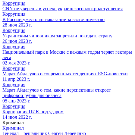
Коррупция
CNN не уверены в успехе украинского контрнаступления
Коррупция
В России ужесточат наказание за взяточничество
28 июл 2023 г.
Коррупция
Украинским чиновникам запретили покидать страну
26 июл 2023 г.
Коррупция
Национальный парк в Москве с каждым годом теряет гектары
леса
02 мая 2023 г.
Коррупция
Марат Айдагулов о современных тенденциях ESG-повестки
11 апр 2023 г.
Коррупция
Марат Айдагулов о том, какие перспективы откроет
цифровой рубль для бизнеса
05 апр 2023 г.
Коррупция
Корпорация ПИК под ударом
14 июл 2022 г.
Криминал
Криминал
Генерал – решальщик Сергей Деревянко