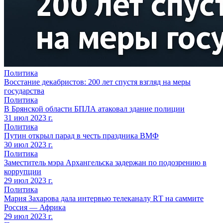
Политика
Восстание декабристов: 200 лет спустя взгляд на меры
государства
Политика
В Брянской области БПЛА атаковал здание полиции
31 июл 2023 г.
Политика
Путин открыл парад в честь праздника ВМФ
30 июл 2023 г.
Политика
Заместитель мэра Архангельска задержан по подозрению в
коррупции
29 июл 2023 г.
Политика
Мария Захарова дала интервью телеканалу RТ на саммите
Россия — Африка
29 июл 2023 г.