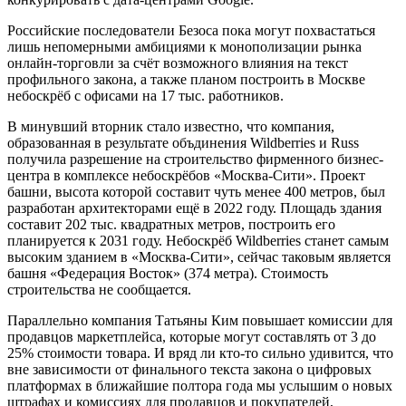
Российские последователи Безоса пока могут похвастаться
лишь непомерными амбициями к монополизации рынка
онлайн-торговли за счёт возможного влияния на текст
профильного закона, а также планом построить в Москве
небоскрёб с офисами на 17 тыс. работников.
В минувший вторник стало известно, что компания,
образованная в результате объдинения Wildberries и Russ
получила разрешение на строительство фирменного бизнес-
центра в комплексе небоскрёбов «Москва-Сити». Проект
башни, высота которой составит чуть менее 400 метров, был
разработан архитекторами ещё в 2022 году. Площадь здания
составит 202 тыс. квадратных метров, построить его
планируется к 2031 году. Небоскрёб Wildberries станет самым
высоким зданием в «Москва-Сити», сейчас таковым является
башня «Федерация Восток» (374 метра). Стоимость
строительства не сообщается.
Параллельно компания Татьяны Ким повышает комиссии для
продавцов маркетплейса, которые могут составлять от 3 до
25% стоимости товара. И вряд ли кто-то сильно удивится, что
вне зависимости от финального текста закона о цифровых
платформах в ближайшие полтора года мы услышим о новых
штрафах и комиссиях для продавцов и покупателей,