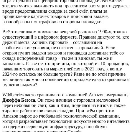
игра с ценами по сценарию торговой площадки. Выживает
тот, кто учится выживать под прессингом растущих издержек
вроде предоставления скидок за свой счёт, платы за
продвижение карточек товаров в поисковой выдаче,
разнообразных «штрафов» со стороны площадки.
Всё это слишком похоже на вещевой рынок из 1990-х, только
существующий в цифровом формате. Правила диктуют те, кто
держит места. Хочешь торговать – соглашайся на
грабительские условия, не согласен – проваливай. Если
открыл пункт выдачи заказов и площадка доставила тебе со
склада испорченный товар – ты же и виноват, ты же и
заплатишь. Разве не это причина, по которой из 10 продавцов,
начавших торговать на маркетплейсах в 2021 году, к концу
2024-го осталось не больше трети? Разве не по этой причине
мы видим так много объявлений о продаже едва открывшихся
пунктов выдачи?
Wildberries часто сравнивают с компанией Amazon американца
Джеффа Безоса
. Он тоже начинал с торговли мелочовкой
через небольшой сайт, как и Ким, поднялся из низов и также
тиранит работников своих складов. При всём при этом
Amazon вырос до глобальной технологической компании,
которая разрабатывает технологии искусственного интеллекта
и содержит серверную инфраструктуру, способную
конкурировать с дата-центрами Google.