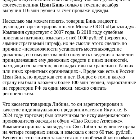
соотечественник
Цзян Бинь
только в течение декабря
выручил 116 млн рублей за счёт продажи одежды.
Насколько мы можем понять, товарищ Бинь владеет и
руководит зарегистрированным в Москве ООО «Цяньчжиду».
Компания существует с 2007 года. В 2018 году судебные
приставы пытались взыскать с неё 1000 рублей (вероятно,
административный штраф), но не смогли этого сделать по
причине «невозможности установить местонахождение
должника, его имущества либо получить сведения о наличии
принадлежащих ему денежных средств и иных ценностей,
находящихся на счетах, во вкладах или на хранении в банках
или иных кредитных организациях». Вроде как есть в России
Цзян Бинь, но вроде как его и нет. Вопрос о том, в какую
страну им были вложены более 100 млн рублей, заработанные
на территории РФ за один месяц, можно считать
риторическим.
Что касается товарища Либина, то он зарегистрирован в
качестве индивидуального предпринимателя в Якутске. В
2024 году торговец был ответчиком по иску американского
производителя одежды и обуви «Нью Бэлэнс Атлетикс».
Компания пришла к выводу, что Сяо Либин нарушил её права
на четыре товарных знака, и взыскала с него 60 тыс. рублей.
Вероятно, этот эпизод также связан с проблемой контрафакта,