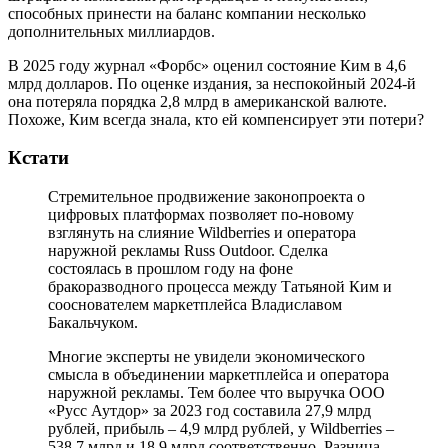
способных принести на баланс компании несколько
дополнительных миллиардов.
В 2025 году журнал «Форбс» оценил состояние Ким в 4,6
млрд долларов. По оценке издания, за неспокойный 2024-й
она потеряла порядка 2,8 млрд в американской валюте.
Похоже, Ким всегда знала, кто ей компенсирует эти потери?
Кстати
Стремительное продвижение законопроекта о
цифровых платформах позволяет по-новому
взглянуть на слияние Wildberries и оператора
наружной рекламы Russ Outdoor. Сделка
состоялась в прошлом году на фоне
бракоразводного процесса между Татьяной Ким и
сооснователем маркетплейса Владиславом
Бакальчуком.
Многие эксперты не увидели экономического
смысла в объединении маркетплейса и оператора
наружной рекламы. Тем более что выручка ООО
«Русс Аутдор» за 2023 год составила 27,9 млрд
рублей, прибыль – 4,9 млрд рублей, у Wildberries –
538,7 млрд и 18,9 млрд соответственно. Разница –