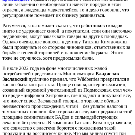
лишь заявления о необходимости навести порядок в этой
отрасли, а владельцы маркетплейсов то и дело говорили, что
регулирование помешает их бизнесу развиваться.
Разумеется, кто-то может сказать, что работников складов
никто не удерживает силой, а покупатели, если они настолько
недовольны, могут заказывать товары на других площадках.
Однако очевидные вопросы к детищу Тать­яны Ким должны
были прозвучать и со стороны чиновников, ответственных за
борьбу с теневой торговлей и наполнение бюджета. Этого
тоже не случилось, хотя предпосылки были.
В июле 2022 года на фоне многочисленных жалоб
потребителей представитель Минпромторга
Владислав
Заславский
публично признал, что Wildberries превратился в
канал сбыта контрафакта. Проще говоря, интернет-магазин,
созданный скромной учительницей из Подмосковья, стал чем-
то вроде «цифровой Хитровки», где продают и покупают всё,
что имеет спрос. Заславский говорил о торговле обувью
неизвестного происхождения, читай – без уплаты налогов и
таможенных пошлин. Фиксировались случаи продажи на этой
площадке сомнительных БАДов и сильнодействующих
лекарств без рецепта. В компании Татьяны Ким тогда заявили,
что совместно с властями борются с появлением такой
продукции на российском рынке. Что мы видим спустя три