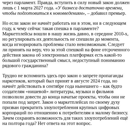
через парламент. Правда, вступить в силу новый закон должен
лишь с 1 марта 2027 года.
«У бизнеса достаточно времени,
чтобы подготовиться к нововведениям»
, – добавил премьер.
Но если закон не начнёт работать ни в этом, ни в следующем
году, к чему сейчас такая спешка в парламенте?
Маркетплейсы вошли в нашу жизнь давно, в середине 2010-х,
но регулировать их деятельность не спешили до момента,
когда игнорировать проблемы стало невозможным. Следует
ли принять на веру, что за этой спешкой на фоне отсроченного
действия закона об электронных платформах есть какой-то
большой государственный смысл, недоступный пониманию
рядового гражданина?
Трудно не вспомнить здесь про закон о запрете пропаганды
наркотиков, который был принят в августе 2024 года, но
начнёт действовать в сентябре года нынешнего – как будто
создателям «нишевой» литературы, музыки и фильмов
позволили довести до конца начатые проекты, чтобы они не
попали под запрет. Закон о маркетплейсах по своему духу
призван прекратить злоупотребления крупных цифровых
корпораций по отношению к потребителям и малому бизнесу.
Зачем сохранять возможность для таких злоупотреблений ещё
на полтора года? Нет ответа на этот вопрос.