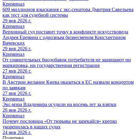
Криминал
609 миллионов взыскания с экс-сенатора Дмитрия Савельева
как тест для судебной системы
29 янв 2026 г.
Криминал
Верховный суд поставит точку в конфликте искусствоведа
Андрея Еремина с одиозным бизнесменом Константином
Вачевских
29 янв 2026 г.
Криминал
От сомнительных биодобавок потребителя не защищают ни
маркировка, ни государственная регистрация
27 янв 2026 г.
Криминал
В Австрии желание Киева оказаться в ЕС назвали концертом
по заявкам
27 янв 2026 г.
Криминал
Экс-мэра Владимира осудили на восемь лет за взятки
26 янв 2026 г.
Криминал
Почему пословица «От тюрьмы не зарекайся» крепко
укоренилась в наших судах
24 янв 2026 г.
Политика