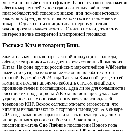
мерами по борьбе с контрафактом. Ранее звучало предложение
обязать маркетплейсы к созданию личных кабинетов
правообладателей товарных знаков, при помощи которых
владельцы брендов могли бы жаловаться на поддельные
товары. Однако и эта инициатива к первому чтению
законопроекта куда-то исчезла. Сложно не увидеть в этом
интерес вполне конкретной электронной площадки.
Госпожа Ким и товарищ Бинь
Значительная часть контрафактной продукции – одежды,
обуви, электроники – попадает на отечественный рынок из
Китая. На фоне других российских маркетплейсов Wildberries
имеет, по сути, эксклюзивные условия по работе с этой
страной. В декабре 2023 года Татьяна Ким сообщила, что её
компания начала напрямую работать с пулом китайских
производителей и поставщиков. Едва ли не для большинства
российских продавцов на WB эта новость прозвучала как
угроза, поскольку они сами занимаются перепродажей
товаров из КНР. Вскоре селлеры открыто заговорили, что
китайцы выдавливают их с торговой площадки. А в январе
2025 года компания гордо отчиталась о рекордных успехах
иностранных торговцев в России. В частности,
предприниматель
Сяо Либин
в преддверии Нового года
продал искусственные ёлки на сумму 100 млн рублей, а его