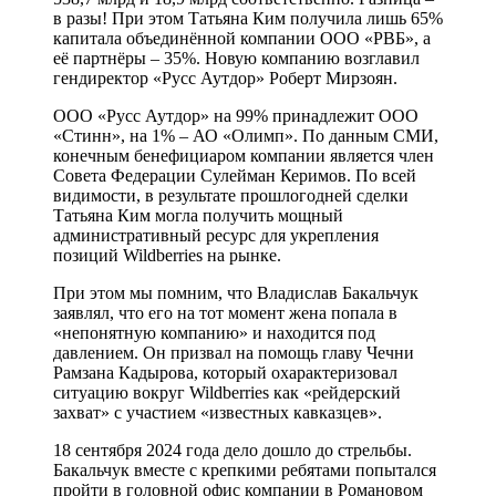
в разы! При этом Татьяна Ким получила лишь 65%
капитала объединённой компании ООО «РВБ», а
её партнёры – 35%. Новую компанию возглавил
гендиректор «Русс Аутдор» Роберт Мирзоян.
ООО «Русс Аутдор» на 99% принадлежит ООО
«Стинн», на 1% – АО «Олимп». По данным СМИ,
конечным бенефициаром компании является член
Совета Федерации Сулейман Керимов. По всей
видимости, в результате прошлогодней сделки
Татьяна Ким могла получить мощный
административный ресурс для укрепления
позиций Wildberries на рынке.
При этом мы помним, что Владислав Бакальчук
заявлял, что его на тот момент жена попала в
«непонятную компанию» и находится под
давлением. Он призвал на помощь главу Чечни
Рамзана Кадырова, который охарактеризовал
ситуацию вокруг Wildberries как «рейдерский
захват» с участием «известных кавказцев».
18 сентября 2024 года дело дошло до стрельбы.
Бакальчук вместе с крепкими ребятами попытался
пройти в головной офис компании в Романовом