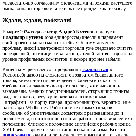
«недостаточно согласован» с ключевыми игроками растущего
рынка онлайн-торговли, а теперь всё пройдёт как по маслу.
Ждали, ждали, побежали!
В марте 2024 года сенатор
Андрей Кутепов
и депутат
Владимир Гутенёв
(оба единороссы) внесли в парламент
свой проект закона о маркетплейсах. К тому моменту
проблему дикой электронной торговли уже следовало считать
перезревшей, но инициатива законодателей застряла где-то на
уровне профильных комитетов, и вскоре про неё забыли.
Клиенты маркетплейсов продолжили
жаловаться
в
Роспотребнадзор на сложности с возвратом бракованного
товара, внезапное списание денег с банковских карт и
требование оплачивать возврат посылок, которые они не
заказывали. Мелких предпринимателей, открывших пункты
выдачи заказов, регулярно разоряли непомерными
«штрафами» за порчу товара, происходившую, вероятно, ещё
на складах Wildberries. Работники тех самых складов
сообщали об унизительных досмотрах с раздеванием до и
после смены, о потогонной системе работы, поставившей их в
положение, близкое к положению английских рабочих конца
XVIII века – времён самого хищного капитализма. Всё это
происходило
годами, и до последнего момента мы слышали