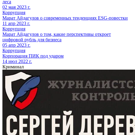
леса
02 мая 2023 г.
Коррупция
Марат Айдагулов о современных тенденциях ESG-повестки
11 апр 2023 г.
Коррупция
Марат Айдагулов о том, какие перспективы откроет
цифровой рубль для бизнеса
05 апр 2023 г.
Коррупция
Корпорация ПИК под ударом
14 июл 2022 г.
Криминал