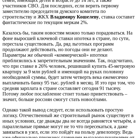
семей, имеющих детей в возрасте до 14 лет, а также
участников СВО. Для последних, если верить первому
заместителю председателя думского комитета по
строительству и ЖКХ
Владимиру Кошелеву
, ставка составит
фантастические по текущим меркам 2%.
Казалось бы, таким новостям можно только порадоваться. На
фоне выросшей ключевой ставки ипотека в стране, по сути,
перестала существовать. Да, ряд льготных программ
продолжают действовать, но погоды они не делают.
Параметры же обычной «коммерческой» ипотеки
приблизились к запретительным значениям. Так, подсчитано,
что при ставке в 26% человек, решивший купить 45-метровую
квартиру за 9 млн рублей и имеющий на руках половину
необходимой суммы, будет затем четверть века ежемесячно
выплачивать банку 95 тыс. рублей в месяц. И это при том, что
средняя зарплата в стране составляет сегодня 91 тысячу.
Потому любое послабление стоит только приветствовать –
значит, больше россиян смогут стать новосёлами.
Однако такой вывод следует, если использовать простую
логику. Отечественный же строительный рынок существует в
иных условиях, где дважды два не всегда равняется четырём, а
параллельные прямые могут не то что пересекаться, а даже
завязаться в узел, если это пойдёт на пользу девелоперу. Ведь
уже официально признано: главными выгодополучателями от