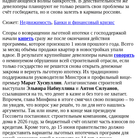
надвигающейся волны банкротств. В действительности же
девелоперы планируют не только решить свои проблемы за
счёт госбюджета, но и снова залезть в карманы россиян.
Сюжет:
Недвижимость
,
Банки и финансовый кризис
Споры о возвращении льготной ипотеки с гос­поддержкой
начали
кипеть
сразу же после окончания действия
программы, которое произошло 1 июля прошлого года. Всего
за месяц объёмы продажи квартир в новостройках упали
вдвое. В результате крупнейшие девелоперы начали
говорить
о неминуемом обрушении всей строительной отрасли, если
только государство не решится снова открыть денежные
закрома и вернуть льготную ипотеку. Их традиционно
поддерживали руководители Минстроя и профильный вице-
премьер
Марат Хуснуллин
. Антагонистами строителей
выступали
Эльвира Набиуллина
и
Антон Силуанов
,
ссылавшиеся на то, что денег в казне и без того не хватает.
Впрочем, глава Минфина в итоге смягчил свою позицию – то
ли увидев, что вопрос уже решён, то ли для него нашлись
аргументы. Так или иначе, но в конце мая президиум
Госсовета постановил: строительным компаниям, сдающим
дома в 2026 году, за бюджетный счёт оплатят часть взносов по
кредитам. Кроме того, до 15 июня правительство должно
предоставить варианты льготных ипотечных программ для