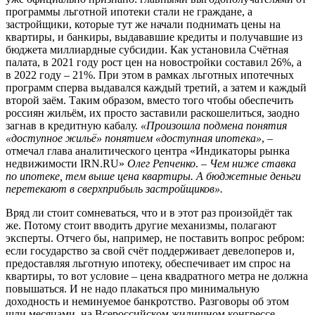
программы льготной ипотеки стали не граждане, а
застройщики, которые тут же начали поднимать цены на
квартиры, и банкиры, выдававшие кредиты и получавшие из
бюджета миллиардные субсидии. Как установила Счётная
палата, в 2021 году рост цен на новостройки составил 26%, а
в 2022 году – 21%. При этом в рамках льготных ипотечных
программ сперва выдавался каждый третий, а затем и каждый
второй заём. Таким образом, вместо того чтобы обеспечить
россиян жильём, их просто заставили раскошелиться, заодно
загнав в кредитную кабалу.
«Произошла подмена понятия
«доступное жильё» понятием «доступная ипотека»
, –
отмечал глава аналитического центра «Индикаторы рынка
недвижимости IRN.RU»
Олег Репченко
. –
Чем ниже ставка
по ипотеке, тем выше цена квартиры. А бюджетные деньги
перетекают в сверхприбыль застройщиков».
Вряд ли стоит сомневаться, что и в этот раз произойдёт так
же. Потому стоит вводить другие механизмы, полагают
эксперты. Отчего бы, например, не поставить вопрос ребром:
если государство за свой счёт поддерживает девелоперов и,
предоставляя льготную ипотеку, обеспечивает им спрос на
квартиры, то вот условие – цена квадратного метра не должна
повышаться. И не надо плакаться про минимальную
доходность и неминуемое банкротство. Разговоры об этом
шли месяцами, на Всероссийском жилищном конгрессе