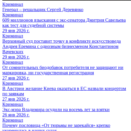
Криминал
Генерал – решальщик Сергей Деревянко
Криминал
609 миллионов взыскания с экс-сенатора Дмитрия Савельева
как тест для судебной системы
29 янв 2026 г.
Криминал
Верховный суд поставит точку в конфликте искусствоведа
Андрея Еремина с одиозным бизнесменом Константином
Вачевских
29 янв 2026 г.
Криминал
От сомнительных биодобавок потребителя не защищают ни
маркировка, ни государственная регистрация
27 янв 2026 г.
Криминал
В Австрии желание Киева оказаться в ЕС назвали концертом
по заявкам
27 янв 2026 г.
Криминал
Экс-мэра Владимира осудили на восемь лет за взятки
26 янв 2026 г.
Криминал
Почему пословица «От тюрьмы не зарекайся» крепко
укоренилась в наших судах