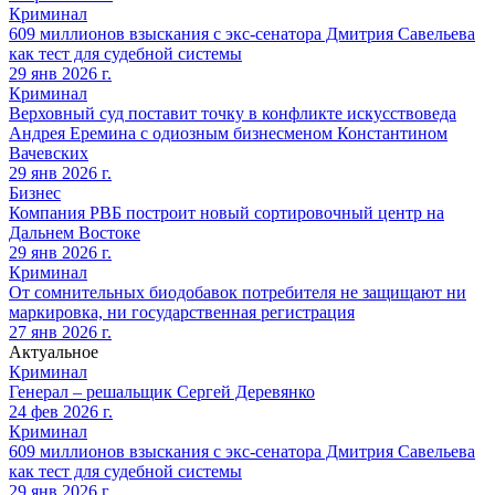
Криминал
609 миллионов взыскания с экс-сенатора Дмитрия Савельева
как тест для судебной системы
29 янв 2026 г.
Криминал
Верховный суд поставит точку в конфликте искусствоведа
Андрея Еремина с одиозным бизнесменом Константином
Вачевских
29 янв 2026 г.
Бизнес
Компания РВБ построит новый сортировочный центр на
Дальнем Востоке
29 янв 2026 г.
Криминал
От сомнительных биодобавок потребителя не защищают ни
маркировка, ни государственная регистрация
27 янв 2026 г.
Актуальное
Криминал
Генерал – решальщик Сергей Деревянко
24 фев 2026 г.
Криминал
609 миллионов взыскания с экс-сенатора Дмитрия Савельева
как тест для судебной системы
29 янв 2026 г.