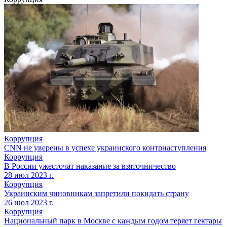
Коррупция
CNN не уверены в успехе украинского контрнаступления
Коррупция
В России ужесточат наказание за взяточничество
28 июл 2023 г.
Коррупция
Украинским чиновникам запретили покидать страну
26 июл 2023 г.
Коррупция
Национальный парк в Москве с каждым годом теряет гектары