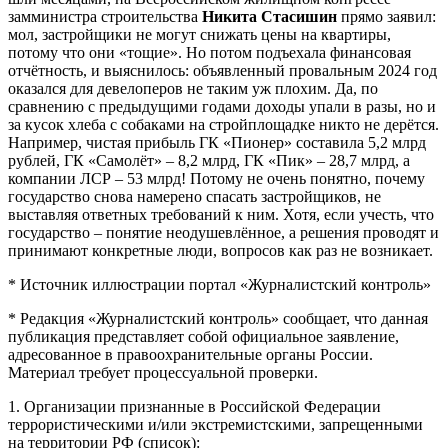
замминистра строительства
Никита Стасишин
прямо заявил:
мол, застройщики не могут снижать цены на квартиры,
потому что они «тощие». Но потом подъехала финансовая
отчётность, и выяснилось: объявленный провальным 2024 год
оказался для девелоперов не таким уж плохим. Да, по
сравнению с предыдущими годами доходы упали в разы, но и
за кусок хлеба с собаками на стройплощадке никто не дерётся.
Например, чистая прибыль ГК «Пионер» составила 5,2 млрд
рублей, ГК «Самолёт» – 8,2 млрд, ГК «Пик» – 28,7 млрд, а
компании ЛСР – 53 млрд! Потому не очень понятно, почему
государство снова намерено спасать застройщиков, не
выставляя ответных требований к ним. Хотя, если учесть, что
государство – понятие неодушевлённое, а решения проводят и
принимают конкретные люди, вопросов как раз не возникает.
* Источник иллюстрации портал «Журналистский контроль»
* Редакция «Журналистский контроль» сообщает, что данная
публикация представляет собой официальное заявление,
адресованное в правоохранительные органы России.
Материал требует процессуальной проверки.
1. Организации признанные в Российской Федерации
террористическими и/или экстремистскими, запрещенными
на территории РФ (список):