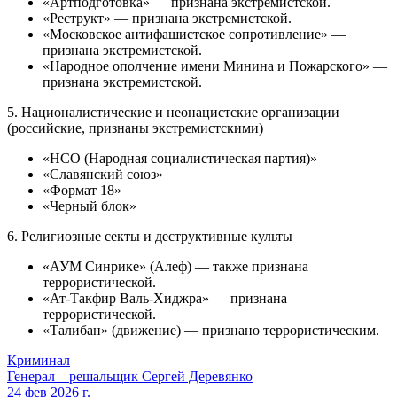
«Артподготовка» — признана экстремистской.
«Реструкт» — признана экстремистской.
«Московское антифашистское сопротивление» —
признана экстремистской.
«Народное ополчение имени Минина и Пожарского» —
признана экстремистской.
5. Националистические и неонацистские организации
(российские, признаны экстремистскими)
«НСО (Народная социалистическая партия)»
«Славянский союз»
«Формат 18»
«Черный блок»
6. Религиозные секты и деструктивные культы
«АУМ Синрике» (Алеф) — также признана
террористической.
«Ат-Такфир Валь-Хиджра» — признана
террористической.
«Талибан» (движение) — признано террористическим.
Криминал
Генерал – решальщик Сергей Деревянко
24 фев 2026 г.