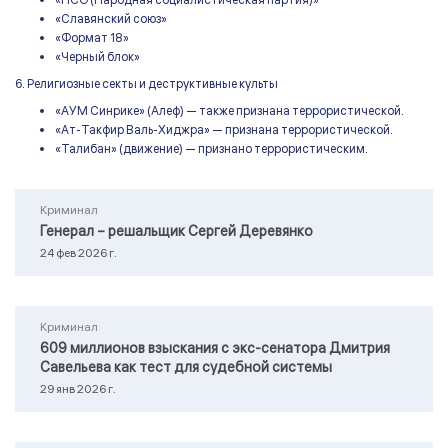
«НСО (Народная социалистическая партия)»
«Славянский союз»
«Формат 18»
«Черный блок»
6. Религиозные секты и деструктивные культы
«АУМ Синрике» (Алеф) — также признана террористической.
«Ат-Такфир Валь-Хиджра» — признана террористической.
«Талибан» (движение) — признано террористическим.
Криминал
Генерал – решальщик Сергей Деревянко
24 фев 2026 г.
Криминал
609 миллионов взыскания с экс-сенатора Дмитрия
Савельева как тест для судебной системы
29 янв 2026 г.