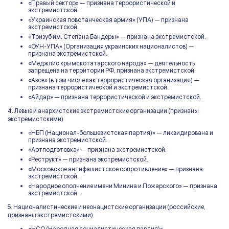
«Правый сектор» — признана террористической и
экстремистской.
«Украинская повстанческая армия» (УПА) — признана
экстремистской.
«Тризуб им. Степана Бандеры» — признана экстремистской.
«ОУН-УПА» (Организация украинских националистов) —
признана экстремистской.
«Меджлис крымскотатарского народа» — деятельность
запрещена на территории РФ, признана экстремистской.
«Азов» (в том числе как террористическая организация) —
признана террористической и экстремистской.
«Айдар» — признана террористической и экстремистской.
4. Левые и анархистские экстремистские организации (признаны
экстремистскими)
«НБП (Национал-большевистская партия)» — ликвидирована и
признана экстремистской.
«Артподготовка» — признана экстремистской.
«Реструкт» — признана экстремистской.
«Московское антифашистское сопротивление» — признана
экстремистской.
«Народное ополчение имени Минина и Пожарского» — признана
экстремистской.
5. Националистические и неонацистские организации (российские,
признаны экстремистскими)