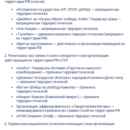
территории РФ (список):
«Исламское государство» (ИГ, ИГИЛ, ДАИШ) — запрещена как
террористическая.
«Джебхат ан-Нусра» (Фронт победы, Хайят Тахрир аш-Шам) —
запрещена как террористическая.
«Аль-Каида» — запрещена как террористическая.
«Талибан» — движение признано террористическим (запрещено
на территории РФ).
«Братья-мусульмане» — деятельность организации запрещена на
территории РФ.
2. Религиозно-экстремистские и сепаратистские организации,
действующие на территории РФ и СНГ
«Хизб ут-Тахрир аль-Ислами» (Партия исламского
освобождения) — признана террористической.
«Джамаат Ансарулла» (Конгресс народов Ичкелии и Дагестана)
— признана террористической.
«Батак» (Бойцы за свободу Кавказа) — признана
террористической.
«Имарат Кавказ» (Кавказский эмират) — признана
террористической.
Организации, аффилированные с «Свидетелями Иеговы» —
ликвидирована и признана экстремистской на территории РФ.
«АУМ Синрике» (Алеф) — признана террористической.
3. Украинские националистические и неонацистские организации