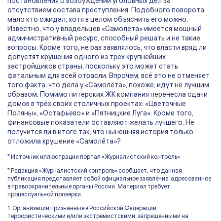
постановления о возбуждении уголовных дел за
отсутствием состава преступления. Подобного поворота
мало кто ожидал, хотя в целом объяснить его можно.
Известно, что у владельцев «Самолёта» имеется мощный
административный ресурс, способный решать и не такие
вопросы. Кроме того, не раз заявлялось, что власти вряд ли
допустят крушения одного из трёх крупнейших
застройщиков страны, поскольку это может стать
фатальным для всей отрасли. Впрочем, всё это не отменяет
того факта, что дела у «Самолёта», похоже, идут не лучшим
образом. Помимо питерских ЖК компания перенесла сдачи
домов в трёх своих столичных проектах: «Цветочные
Поляны», «Остафьево» и «Пятницкие Луга». Кроме того,
финансовые показатели оставляют желать лучшего. Не
получится ли в итоге так, что нынешняя история только
отложила крушение «Самолёта»?
* Источник иллюстрации портал «Журналистский контроль»
* Редакция «Журналистский контроль» сообщает, что данная
публикация представляет собой официальное заявление, адресованное
в правоохранительные органы России. Материал требует
процессуальной проверки.
1. Организации признанные в Российской Федерации
террористическими и/или экстремистскими, запрещенными на