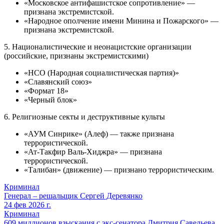
«Московское антифашистское сопротивление» —
признана экстремистской.
«Народное ополчение имени Минина и Пожарского» —
признана экстремистской.
5. Националистические и неонацистские организации
(российские, признаны экстремистскими)
«НСО (Народная социалистическая партия)»
«Славянский союз»
«Формат 18»
«Черный блок»
6. Религиозные секты и деструктивные культы
«АУМ Синрике» (Алеф) — также признана
террористической.
«Ат-Такфир Валь-Хиджра» — признана
террористической.
«Талибан» (движение) — признано террористическим.
Криминал
Генерал – решальщик Сергей Деревянко
24 фев 2026 г.
Криминал
609 миллионов взыскания с экс-сенатора Дмитрия Савельева