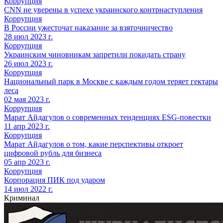
Коррупция
CNN не уверены в успехе украинского контрнаступления
Коррупция
В России ужесточат наказание за взяточничество
28 июл 2023 г.
Коррупция
Украинским чиновникам запретили покидать страну
26 июл 2023 г.
Коррупция
Национальный парк в Москве с каждым годом теряет гектары
леса
02 мая 2023 г.
Коррупция
Марат Айдагулов о современных тенденциях ESG-повестки
11 апр 2023 г.
Коррупция
Марат Айдагулов о том, какие перспективы откроет
цифровой рубль для бизнеса
05 апр 2023 г.
Коррупция
Корпорация ПИК под ударом
14 июл 2022 г.
Криминал