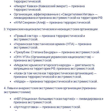
террористической.
«Имарат Кавказ» (Кавказский эмират) — признана
террористической.
Организации, аффилированные с «Свидетелями Иеговы» —
ликвидирована и признана экстремистской на территории РФ.
«АУМ Синрике» (Алеф) — признана террористической.
3. Украинские националистические и неонацистские организации
«Правый сектор» — признана террористической и
экстремистской.
«Украинская повстанческая армия» (УПА) — признана
экстремистской.
«Тризуб им. Степана Бандеры» — признана экстремистской.
«ОУН-УПА» (Организация украинских националистов) —
признана экстремистской.
«Меджлис крымскотатарского народа» — деятельность
запрещена на территории РФ, признана экстремистской.
«Азов» (в том числе как террористическая организация) —
признана террористической и экстремистской.
«Айдар» — признана террористической и экстремистской.
4. Левые и анархистские экстремистские организации (признаны
экстремистскими)
«НБП (Национал-большевистская партия)» — ликвидирована и
признана экстремистской.
«Артподготовка» — признана экстремистской.