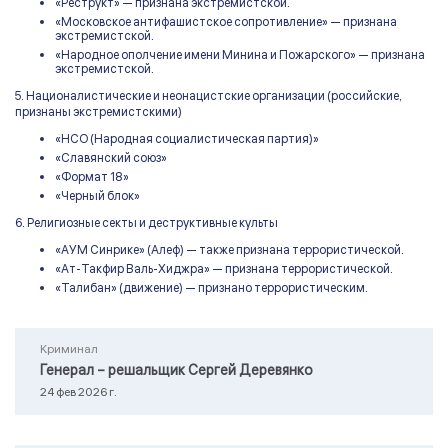
«Реструкт» — признана экстремистской.
«Московское антифашистское сопротивление» — признана
экстремистской.
«Народное ополчение имени Минина и Пожарского» — признана
экстремистской.
5. Националистические и неонацистские организации (российские,
признаны экстремистскими)
«НСО (Народная социалистическая партия)»
«Славянский союз»
«Формат 18»
«Черный блок»
6. Религиозные секты и деструктивные культы
«АУМ Синрике» (Алеф) — также признана террористической.
«Ат-Такфир Валь-Хиджра» — признана террористической.
«Талибан» (движение) — признано террористическим.
Криминал
Генерал – решальщик Сергей Деревянко
24 фев 2026 г.