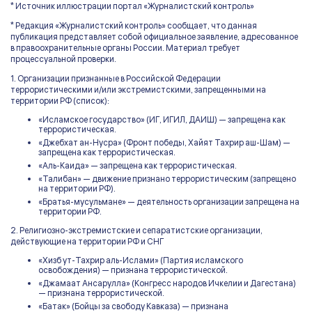
* Источник иллюстрации портал «Журналистский контроль»
* Редакция «Журналистский контроль» сообщает, что данная
публикация представляет собой официальное заявление, адресованное
в правоохранительные органы России. Материал требует
процессуальной проверки.
1. Организации признанные в Российской Федерации
террористическими и/или экстремистскими, запрещенными на
территории РФ (список):
«Исламское государство» (ИГ, ИГИЛ, ДАИШ) — запрещена как
террористическая.
«Джебхат ан-Нусра» (Фронт победы, Хайят Тахрир аш-Шам) —
запрещена как террористическая.
«Аль-Каида» — запрещена как террористическая.
«Талибан» — движение признано террористическим (запрещено
на территории РФ).
«Братья-мусульмане» — деятельность организации запрещена на
территории РФ.
2. Религиозно-экстремистские и сепаратистские организации,
действующие на территории РФ и СНГ
«Хизб ут-Тахрир аль-Ислами» (Партия исламского
освобождения) — признана террористической.
«Джамаат Ансарулла» (Конгресс народов Ичкелии и Дагестана)
— признана террористической.
«Батак» (Бойцы за свободу Кавказа) — признана