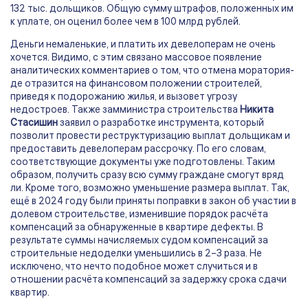
132 тыс. дольщиков. Общую сумму штрафов, положенных им
к уплате, он оценил более чем в 100 млрд рублей.
Деньги немаленькие, и платить их девелоперам не очень
хочется. Видимо, с этим связано массовое появление
аналитических комментариев о том, что отмена моратория-
де отразится на финансовом положении строителей,
приведя к подорожанию жилья, и вызовет угрозу
недостроев. Также замминистра строительства
Никита
Стасишин
заявил о разработке инструмента, который
позволит провести реструктуризацию выплат дольщикам и
предоставить девелоперам рассрочку. По его словам,
соответствующие документы уже подготовлены. Таким
образом, получить сразу всю сумму граждане смогут вряд
ли. Кроме того, возможно уменьшение размера выплат. Так,
ещё в 2024 году были приняты поправки в закон об участии в
долевом строительстве, изменившие порядок расчёта
компенсаций за обнаруженные в квартире дефекты. В
результате суммы начисляемых судом компенсаций за
строительные недоделки уменьшились в 2–3 раза. Не
исключено, что нечто подобное может случиться и в
отношении расчёта компенсаций за задержку срока сдачи
квартир.