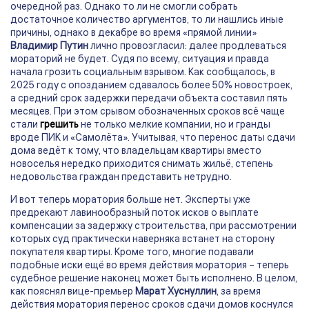
очередной раз. Однако то ли не смогли собрать
достаточное количество аргументов, то ли нашлись иные
причины, однако в декабре во время «прямой линии»
Владимир Путин
лично провозгласил: далее продлеваться
мораторий не будет. Судя по всему, ситуация и правда
начала грозить социальным взрывом. Как сообщалось, в
2025 году с опозданием сдавалось более 50% новостроек,
а средний срок задержки передачи объекта составил пять
месяцев. При этом срывом обозначенных сроков всё чаще
стали
грешить
не только мелкие компании, но и гранды
вроде ПИК и «Самолёта». Учитывая, что перенос даты сдачи
дома ведёт к тому, что владельцам квартиры вместо
новоселья нередко приходится снимать жильё, степень
недовольства граждан представить нетрудно.
И вот теперь моратория больше нет. Эксперты уже
предрекают лавинообразный поток исков о выплате
компенсации за задержку строительства, при рассмотрении
которых суд практически наверняка встанет на сторону
покупателя квартиры. Кроме того, многие подавали
подобные иски ещё во время действия моратория – теперь
судебное решение наконец может быть исполнено. В целом,
как пояснял вице-премьер
Марат Хуснуллин
, за время
действия моратория перенос сроков сдачи домов коснулся