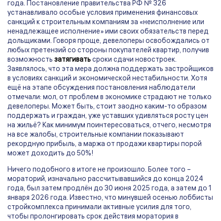
года. Постановление правительства РФ № 326
устанавливало особые условия применения финансовых
санкций к строительным компаниям за «неисполнение или
ненадлежащее исполнение» ими своих обязательств перед
дольщиками. Говоря проще, девелоперы освобождались от
любых претензий со стороны покупателей квартир, получив
возможность
затягивать
сроки сдачи новостроек.
Заявлялось, что эта мера должна поддержать застройщиков
в условиях санкций и экономической нестабильности. Хотя
ещё на этапе обсуждения постановления наблюдатели
отмечали: мол, от проблем в экономике страдают не только
девелоперы. Может быть, стоит заодно каким-то образом
поддержать и граждан, уже уставших удивляться росту цен
на жильё? Как минимум поинтересоваться, отчего, несмотря
на все жалобы, строительные компании показывают
рекордную прибыль, а маржа от продажи квартиры порой
может доходить до 50%!
Ничего подобного в итоге не произошло. Более того –
мораторий, изначально рассчитывавшийся до конца 2024
года, был затем продлён до 30 июня 2025 года, а затем до 1
января 2026 года. Известно, что минувшей осенью лоббисты
стройкомплекса принимали активные усилия для того,
чтобы пролонгировать срок действия моратория в