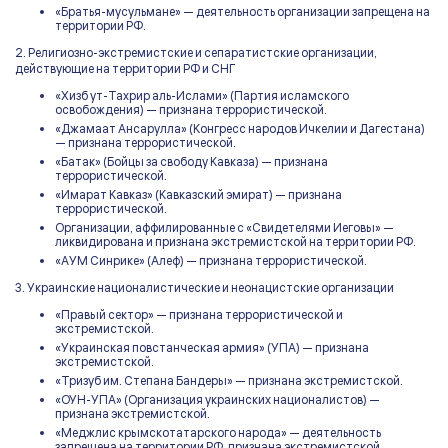
«Братья-мусульмане» — деятельность организации запрещена на
территории РФ.
2. Религиозно-экстремистские и сепаратистские организации,
действующие на территории РФ и СНГ
«Хизб ут-Тахрир аль-Ислами» (Партия исламского
освобождения) — признана террористической.
«Джамаат Ансарулла» (Конгресс народов Ичкелии и Дагестана)
— признана террористической.
«Батак» (Бойцы за свободу Кавказа) — признана
террористической.
«Имарат Кавказ» (Кавказский эмират) — признана
террористической.
Организации, аффилированные с «Свидетелями Иеговы» —
ликвидирована и признана экстремистской на территории РФ.
«АУМ Синрике» (Алеф) — признана террористической.
3. Украинские националистические и неонацистские организации
«Правый сектор» — признана террористической и
экстремистской.
«Украинская повстанческая армия» (УПА) — признана
экстремистской.
«Тризуб им. Степана Бандеры» — признана экстремистской.
«ОУН-УПА» (Организация украинских националистов) —
признана экстремистской.
«Меджлис крымскотатарского народа» — деятельность
запрещена на территории РФ, признана экстремистской.