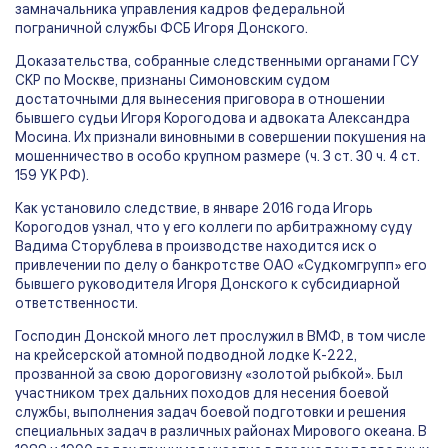
замначальника управления кадров федеральной
пограничной службы ФСБ Игоря Донского.
Доказательства, собранные следственными органами ГСУ
СКР по Москве, признаны Симоновским судом
достаточными для вынесения приговора в отношении
бывшего судьи Игоря Корогодова и адвоката Александра
Мосина. Их признали виновными в совершении покушения на
мошенничество в особо крупном размере (ч. 3 ст. 30 ч. 4 ст.
159 УК РФ).
Как установило следствие, в январе 2016 года Игорь
Корогодов узнал, что у его коллеги по арбитражному суду
Вадима Сторублева в производстве находится иск о
привлечении по делу о банкротстве ОАО «Судкомгрупп» его
бывшего руководителя Игоря Донского к субсидиарной
ответственности.
Господин Донской много лет прослужил в ВМФ, в том числе
на крейсерской атомной подводной лодке К-222,
прозванной за свою дороговизну «золотой рыбкой». Был
участником трех дальних походов для несения боевой
службы, выполнения задач боевой подготовки и решения
специальных задач в различных районах Мирового океана. В