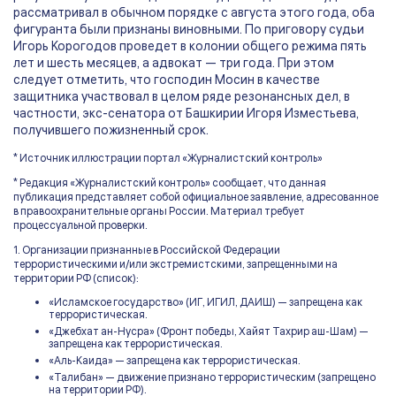
рассматривал в обычном порядке с августа этого года, оба
фигуранта были признаны виновными. По приговору судьи
Игорь Корогодов проведет в колонии общего режима пять
лет и шесть месяцев, а адвокат — три года. При этом
следует отметить, что господин Мосин в качестве
защитника участвовал в целом ряде резонансных дел, в
частности, экс-сенатора от Башкирии Игоря Изместьева,
получившего пожизненный срок.
* Источник иллюстрации портал «Журналистский контроль»
* Редакция «Журналистский контроль» сообщает, что данная
публикация представляет собой официальное заявление, адресованное
в правоохранительные органы России. Материал требует
процессуальной проверки.
1. Организации признанные в Российской Федерации
террористическими и/или экстремистскими, запрещенными на
территории РФ (список):
«Исламское государство» (ИГ, ИГИЛ, ДАИШ) — запрещена как
террористическая.
«Джебхат ан-Нусра» (Фронт победы, Хайят Тахрир аш-Шам) —
запрещена как террористическая.
«Аль-Каида» — запрещена как террористическая.
«Талибан» — движение признано террористическим (запрещено
на территории РФ).