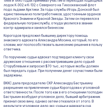
1988 и 1990 годах принимал участие в переходах подводных
лодок К-302 и К-132 с Северного на Тихоокеанский флот
подо льдами Арктики. За годы службы Игорь Донской был
единственным из политработников, удостоенным орденов
Красного Знамени и Красной Звезды. Затем он перевелся в
федеральную погранслужбу, откуда уволился в звании
контр-адмирала и занялся бизнесом.
Корогодов предложил бывшему директору помощь
знакомого адвоката Александра Мосина, который, по его
словам, мог поспособствовать вынесению решения в пользу
ответчика.
По поручению судьи адвокат подтвердил клиенту свои
дружеские отношения с рассматривавшим дело судьей
Сторублевым и запросил $70 тыс., которые якобы должен
был передать судье. При получении денег соучастники были
задержаны.
ВККС дала председателю СКР Александру Бастрыкину
разрешение на привлечение судьи Корогодова к уголовной
ответственности. После того как в его отношении господин
Бастрыкин возбудил уголовное дело, бывший арбитражник
признал свою вину, однако затем отказался от этого. В
результате уголовное дело экс-судьи и адвоката суд