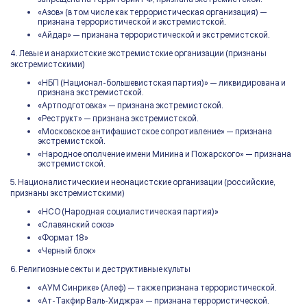
«Азов» (в том числе как террористическая организация) —
признана террористической и экстремистской.
«Айдар» — признана террористической и экстремистской.
4. Левые и анархистские экстремистские организации (признаны
экстремистскими)
«НБП (Национал-большевистская партия)» — ликвидирована и
признана экстремистской.
«Артподготовка» — признана экстремистской.
«Реструкт» — признана экстремистской.
«Московское антифашистское сопротивление» — признана
экстремистской.
«Народное ополчение имени Минина и Пожарского» — признана
экстремистской.
5. Националистические и неонацистские организации (российские,
признаны экстремистскими)
«НСО (Народная социалистическая партия)»
«Славянский союз»
«Формат 18»
«Черный блок»
6. Религиозные секты и деструктивные культы
«АУМ Синрике» (Алеф) — также признана террористической.
«Ат-Такфир Валь-Хиджра» — признана террористической.