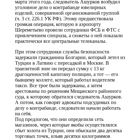
марта этого года, следователь Ашурков возбудил
уголовное дело о контрабанде ювелирных
изделий, совершенной организованной группой
(ч. 3 ст. 226.1 УК РФ). Этому предшествовала
громкая операция, которую в аэропорту
Шереметьево провели сотрудники ФСБ и ФТС с
привлечением спецназа, а сюжеты о ней показали
практически все центральные телеканалы.
При этом сотрудники службы безопасности
задержали гражданина Болгарии, который летел из
Турции в Латвию с пересадкой в Москве. В
транзитной зоне он передал сумку с 13 кг
драгоценностей капитану полиции, а тот — его
бывшему коллеге, который работал водителем
такси. Все трое были задержаны, а затем
арестованы по решениям Мещанского районного
суда, к которому обратился следователь Ашурков.
А потом, как говорят адвокаты подсудимых по
делу о контрабанде, следователи начали работать
на себя.
Под предлогом, что они определили сеть
магазинов, через которые якобы осуществлялся
сбыт золота из Турции, они обыскали два десятка
торговых точек, изъяв десятки килограммов