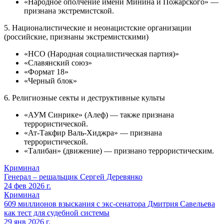
«Народное ополчение имени Минина и Пожарского» —
признана экстремистской.
5. Националистические и неонацистские организации
(российские, признаны экстремистскими)
«НСО (Народная социалистическая партия)»
«Славянский союз»
«Формат 18»
«Черный блок»
6. Религиозные секты и деструктивные культы
«АУМ Синрике» (Алеф) — также признана
террористической.
«Ат-Такфир Валь-Хиджра» — признана
террористической.
«Талибан» (движение) — признано террористическим.
Криминал
Генерал – решальщик Сергей Деревянко
24 фев 2026 г.
Криминал
609 миллионов взыскания с экс-сенатора Дмитрия Савельева
как тест для судебной системы
29 янв 2026 г.