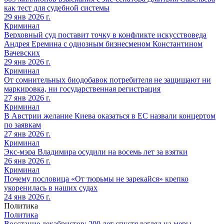
как тест для судебной системы
29 янв 2026 г.
Криминал
Верховный суд поставит точку в конфликте искусствоведа
Андрея Еремина с одиозным бизнесменом Константином
Вачевских
29 янв 2026 г.
Криминал
От сомнительных биодобавок потребителя не защищают ни
маркировка, ни государственная регистрация
27 янв 2026 г.
Криминал
В Австрии желание Киева оказаться в ЕС назвали концертом
по заявкам
27 янв 2026 г.
Криминал
Экс-мэра Владимира осудили на восемь лет за взятки
26 янв 2026 г.
Криминал
Почему пословица «От тюрьмы не зарекайся» крепко
укоренилась в наших судах
24 янв 2026 г.
Политика
Политика
Восстание декабристов: 200 лет спустя взгляд на меры