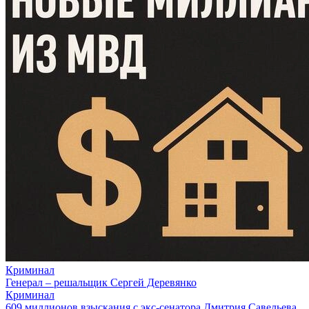
Криминал
Генерал – решальщик Сергей Деревянко
Криминал
609 миллионов взыскания с экс-сенатора Дмитрия Савельева