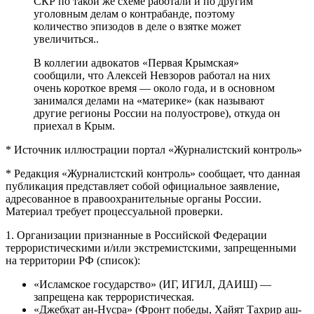
СКР по такой же схеме работали и по другим
уголовным делам о контрабанде, поэтому
количество эпизодов в деле о взятке может
увеличиться..
В коллегии адвокатов «Первая Крымская»
сообщили, что Алексей Невзоров работал на них
очень короткое время — около года, и в основном
занимался делами на «материке» (как называют
другие регионы России на полуострове), откуда он
приехал в Крым.
* Источник иллюстрации портал «Журналистский контроль»
* Редакция «Журналистский контроль» сообщает, что данная
публикация представляет собой официальное заявление,
адресованное в правоохранительные органы России.
Материал требует процессуальной проверки.
1. Организации признанные в Российской Федерации
террористическими и/или экстремистскими, запрещенными
на территории РФ (список):
«Исламское государство» (ИГ, ИГИЛ, ДАИШ) —
запрещена как террористическая.
«Джебхат ан-Нусра» (Фронт победы, Хайят Тахрир аш-