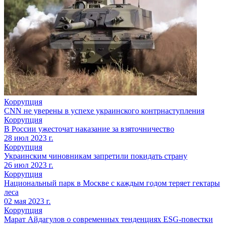
Коррупция
CNN не уверены в успехе украинского контрнаступления
Коррупция
В России ужесточат наказание за взяточничество
28 июл 2023 г.
Коррупция
Украинским чиновникам запретили покидать страну
26 июл 2023 г.
Коррупция
Национальный парк в Москве с каждым годом теряет гектары
леса
02 мая 2023 г.
Коррупция
Марат Айдагулов о современных тенденциях ESG-повестки