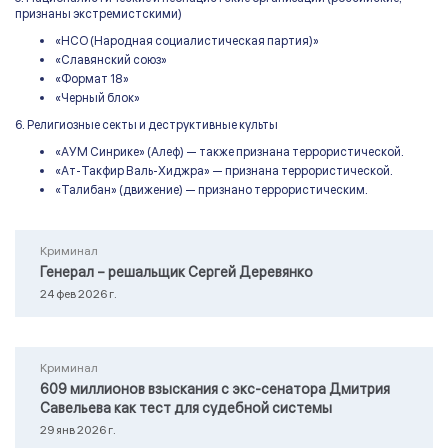
признаны экстремистскими)
«НСО (Народная социалистическая партия)»
«Славянский союз»
«Формат 18»
«Черный блок»
6. Религиозные секты и деструктивные культы
«АУМ Синрике» (Алеф) — также признана террористической.
«Ат-Такфир Валь-Хиджра» — признана террористической.
«Талибан» (движение) — признано террористическим.
Криминал
Генерал – решальщик Сергей Деревянко
24 фев 2026 г.
Криминал
609 миллионов взыскания с экс-сенатора Дмитрия
Савельева как тест для судебной системы
29 янв 2026 г.