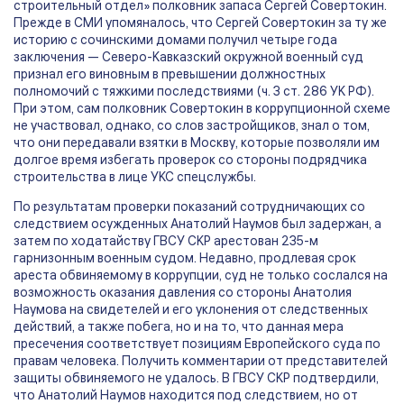
строительный отдел» полковник запаса Сергей Совертокин.
Прежде в СМИ упомяналось, что Сергей Совертокин за ту же
историю с сочинскими домами получил четыре года
заключения — Северо-Кавказский окружной военный суд
признал его виновным в превышении должностных
полномочий с тяжкими последствиями (ч. 3 ст. 286 УК РФ).
При этом, сам полковник Совертокин в коррупционной схеме
не участвовал, однако, со слов застройщиков, знал о том,
что они передавали взятки в Москву, которые позволяли им
долгое время избегать проверок со стороны подрядчика
строительства в лице УКС спецслужбы.
По результатам проверки показаний сотрудничающих со
следствием осужденных Анатолий Наумов был задержан, а
затем по ходатайству ГВСУ СКР арестован 235-м
гарнизонным военным судом. Недавно, продлевая срок
ареста обвиняемому в коррупции, суд не только сослался на
возможность оказания давления со стороны Анатолия
Наумова на свидетелей и его уклонения от следственных
действий, а также побега, но и на то, что данная мера
пресечения соответствует позициям Европейского суда по
правам человека. Получить комментарии от представителей
защиты обвиняемого не удалось. В ГВСУ СКР подтвердили,
что Анатолий Наумов находится под следствием, но от