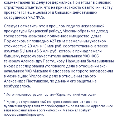
комментариев по делу воздержались. При этом ” в силовых
структурах отметили, что на причастность к взяточничеству
проверяется еще целый ряд бывших и действующих
сотрудников УКС ФСБ.
Следует отметить, что в прошлом году по иску военной
прокуратуры Кунцевский райсуд Москвы обратил в доход
государства незаконно полученное имущество, дом в
Подмосковье площадью 427 кв. м с земельным участком
стоимостью 23 млн и 13 млн руб. соответственно, а также
изъятые $1,1 млн и 5,6 млн руб., которые принадлежали
бывшему первому заместителю начальника УКС ФСБ
генералу Александру Пастушкову. Нарушения были выявлены
в ходе расследования уголовного дела в отношении экс-
начальника УКС Михаила Федосеева, которого заподозрили
в махинациях. Уголовное дело в отношении самого
Александра Пастушкова, по данным его защиты, не
возбуждалось.
* Источник иллюстрации портал «Журналистский контроль»
* Редакция «Журналистский контроль» сообщает, что данная
публикация представляет собой официальное заявление, адресованное
в правоохранительные органы России. Материал требует
процессуальной проверки.