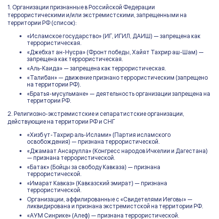
1. Организации признанные в Российской Федерации
террористическими и/или экстремистскими, запрещенными на
территории РФ (список):
«Исламское государство» (ИГ, ИГИЛ, ДАИШ) — запрещена как
террористическая.
«Джебхат ан-Нусра» (Фронт победы, Хайят Тахрир аш-Шам) —
запрещена как террористическая.
«Аль-Каида» — запрещена как террористическая.
«Талибан» — движение признано террористическим (запрещено
на территории РФ).
«Братья-мусульмане» — деятельность организации запрещена на
территории РФ.
2. Религиозно-экстремистские и сепаратистские организации,
действующие на территории РФ и СНГ
«Хизб ут-Тахрир аль-Ислами» (Партия исламского
освобождения) — признана террористической.
«Джамаат Ансарулла» (Конгресс народов Ичкелии и Дагестана)
— признана террористической.
«Батак» (Бойцы за свободу Кавказа) — признана
террористической.
«Имарат Кавказ» (Кавказский эмират) — признана
террористической.
Организации, аффилированные с «Свидетелями Иеговы» —
ликвидирована и признана экстремистской на территории РФ.
«АУМ Синрике» (Алеф) — признана террористической.