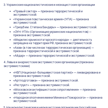
3. Украинские националистические и неонацистские организации
«Правый сектор» — признана террористической и
экстремистской.
«Украинская повстанческая армия» (УПА) — признана
экстремистской.
«Тризуб им. Степана Бандеры» — признана экстремистской.
«ОУН-УПА» (Организация украинских националистов) —
признана экстремистской.
«Меджлис крымскотатарского народа» — деятельность
запрещена на территории РФ, признана экстремистской.
«Азов» (в том числе как террористическая организация) —
признана террористической и экстремистской.
«Айдар» — признана террористической и экстремистской.
4. Левые и анархистские экстремистские организации (признаны
экстремистскими)
«НБП (Национал-большевистская партия)» — ликвидирована и
признана экстремистской.
«Артподготовка» — признана экстремистской.
«Реструкт» — признана экстремистской.
«Московское антифашистское сопротивление» — признана
экстремистской.
«Народное ополчение имени Минина и Пожарского» — признана
экстремистской.
5. Националистические и неонацистские организации (российские,