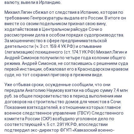
валюту, вывели в Ирландию.
Михаил Лягин сбежал от следствия в Испанию, которая по
требованию Генпрокуратуры выдала его России. В итоге он
вместе со своим подельником признал свою вину,
ходатайствовав в Центральном райсуде Сочи о
рассмотрении дела в особом порядке судопроизводства.
За мошенничество в сфере предпринимательской
деятельности (ч. 3 ст. 159.4 УК РФ) и отмывание
(легализацию) похищенного (ст. 174.1 УК РФ) Михаил Лягин и
Андрей Симонов получили по четыре года колонии общего
режима. Андрей Симонов, не согласившись с решением суда
первой инстанции, обжаловал его в Краснодарском краевом
суде, но тот сохранил приговор в прежнем виде.
Уже отбывая сроки, осужденные сообщили, что они
передали Анатолию Наумову взятки на общую сумму 7,4 млн
руб. за общее покровительство в период выполнения ими
договоров на строительство домов для чекистов в Сочи.
Показания взяткодателей, в отношении которых главное
военное следственное управление (ГВСУ) Следственного
комитета России (СКР) возбудило уголовное дело по
соответствующей ч. 5 ст. 291 УК РФ, впоследствии
подтвердил экс-директор ФГУП «Кавказский военно-