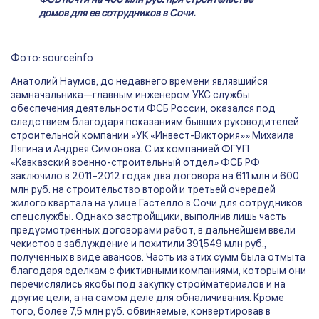
ФСБ почти на 400 млн руб. при строительстве
домов для ее сотрудников в Сочи.
Фото: sourceinfo
Анатолий Наумов, до недавнего времени являвшийся
замначальника—главным инженером УКС службы
обеспечения деятельности ФСБ России, оказался под
следствием благодаря показаниям бывших руководителей
строительной компании «УК «Инвест-Виктория»» Михаила
Лягина и Андрея Симонова. С их компанией ФГУП
«Кавказский военно-строительный отдел» ФСБ РФ
заключило в 2011–2012 годах два договора на 611 млн и 600
млн руб. на строительство второй и третьей очередей
жилого квартала на улице Гастелло в Сочи для сотрудников
спецслужбы. Однако застройщики, выполнив лишь часть
предусмотренных договорами работ, в дальнейшем ввели
чекистов в заблуждение и похитили 391,549 млн руб.,
полученных в виде авансов. Часть из этих сумм была отмыта
благодаря сделкам с фиктивными компаниями, которым они
перечислялись якобы под закупку стройматериалов и на
другие цели, а на самом деле для обналичивания. Кроме
того, более 7,5 млн руб. обвиняемые, конвертировав в