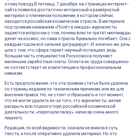
этому поводу.В пятницу, 7 декабря, на страницах интернет-
сайта появился достаточно интересный и развёрнутый
материал о плачевном положении, в котором сейчас
находится российская космическая отрасль. В материале
под громким названием «Полёт в никуда» журналисты
задаются вопросом о том, почему власти тратят миллиарды
денег на космос, но сама отрасль буквально погибает. Она с
каждым годом всё сильнее деградирует. И, конечно же, речь
шла о том, что сфера теряет научный потенциал, ведь
большая часть специалистов Роскосмоса получают
маленькие заработные платы. Оплата их труда совершенно
не соответствует их компетенции и профессиональным
навыкам.
Есть предположение, что эта громкая статья была удалена
со страниц издания по техническим причинам, или же для
внесения правок. Но, не стоит отбрасывать и тот момент,
что её могли удалить из-за того, что журналисты, желая
раскрыть всю подноготную российской космической
деятельности, «перегнули палку», написав очень много
лишнего.
Редакция, по всей видимости, сначала не вникла в суть
текста, а после оперативно удалила материал. Но это