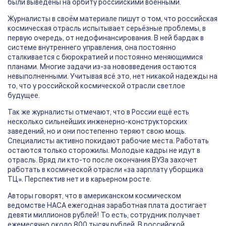
были выведены на орбиту российскими военными.
Журналисты в своём материале пишут о том, что российская
космическая отрасль испытывает серьёзные проблемы, в
первую очередь, от недофинансирования. В ней бардак в
системе внутреннего управления, она постоянно
сталкивается с бюрократией и постоянно меняющимися
планами. Многие задачи из-за нововведения остаются
невыполненными. Учитывая всё это, нет никакой надежды на
то, что у российской космической отрасли светлое
будущее.
Так же журналисты отмечают, что в России ещё есть
несколько сильнейших инженерно-конструкторских
заведений, но и они постепенно теряют свою мощь.
Специалисты активно покидают рабочие места. Работать
остаются только сторожилы. Молодые кадры не идут в
отрасль. Вряд ли кто-то после окончания ВУЗа захочет
работать в космической отрасли «за зарплату уборщика
ТЦ». Перспектив нет и в карьерном росте.
Авторы говорят, что в американском космическом
ведомстве НАСА ежегодная заработная плата достигает
девяти миллионов рублей! То есть, сотрудник получает
ежемесячно около 800 тысяч рублей. В российской