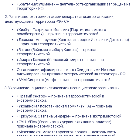
«Братья-мусульмане» — деятельность организации запрещена на
территории РФ.
2. Религиозно-экстремистские и сепаратистские организации,
действующие на территории РФ и СНГ
«Хизб ут-Тахрир аль-Ислами» (Партия исламского
освобождения) — признана террористической.
«Джамаат Ансарулла» (Конгресс народов Ичкелии и Дагестана)
— признана террористической.
«Батак» (Бойцы за свободу Кавказа) — признана
террористической.
«Имарат Кавказ» (Кавказский эмират) — признана
террористической.
Организации, аффилированные с «Свидетелями Иеговы» —
ликвидирована и признана экстремистской на территории РФ.
«АУМ Синрике» (Алеф) — признана террористической.
3. Украинские националистические и неонацистские организации
«Правый сектор» — признана террористической и
экстремистской.
«Украинская повстанческая армия» (УПА) — признана
экстремистской.
«Тризуб им. Степана Бандеры» — признана экстремистской.
«ОУН-УПА» (Организация украинских националистов) —
признана экстремистской.
«Меджлис крымскотатарского народа» — деятельность