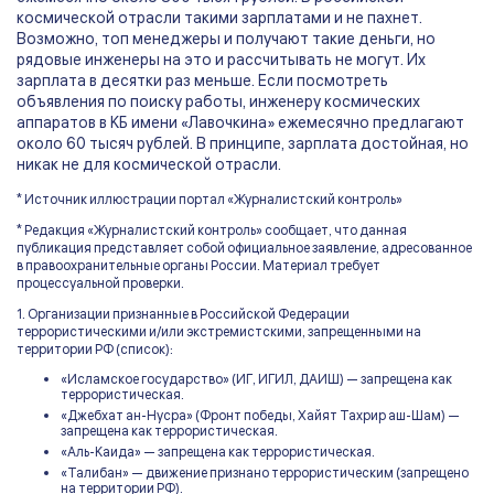
космической отрасли такими зарплатами и не пахнет.
Возможно, топ менеджеры и получают такие деньги, но
рядовые инженеры на это и рассчитывать не могут. Их
зарплата в десятки раз меньше. Если посмотреть
объявления по поиску работы, инженеру космических
аппаратов в КБ имени «Лавочкина» ежемесячно предлагают
около 60 тысяч рублей. В принципе, зарплата достойная, но
никак не для космической отрасли.
* Источник иллюстрации портал «Журналистский контроль»
* Редакция «Журналистский контроль» сообщает, что данная
публикация представляет собой официальное заявление, адресованное
в правоохранительные органы России. Материал требует
процессуальной проверки.
1. Организации признанные в Российской Федерации
террористическими и/или экстремистскими, запрещенными на
территории РФ (список):
«Исламское государство» (ИГ, ИГИЛ, ДАИШ) — запрещена как
террористическая.
«Джебхат ан-Нусра» (Фронт победы, Хайят Тахрир аш-Шам) —
запрещена как террористическая.
«Аль-Каида» — запрещена как террористическая.
«Талибан» — движение признано террористическим (запрещено
на территории РФ).