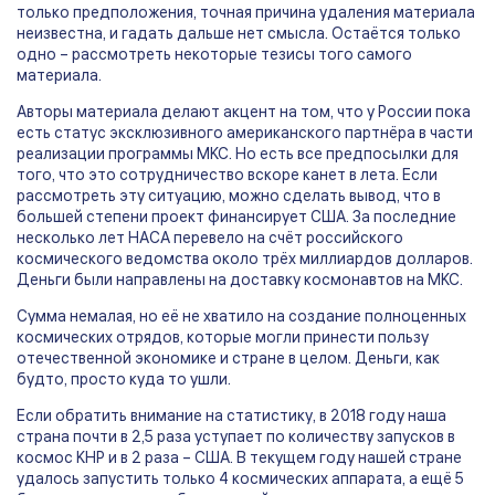
только предположения, точная причина удаления материала
неизвестна, и гадать дальше нет смысла. Остаётся только
одно – рассмотреть некоторые тезисы того самого
материала.
Авторы материала делают акцент на том, что у России пока
есть статус эксклюзивного американского партнёра в части
реализации программы МКС. Но есть все предпосылки для
того, что это сотрудничество вскоре канет в лета. Если
рассмотреть эту ситуацию, можно сделать вывод, что в
большей степени проект финансирует США. За последние
несколько лет НАСА перевело на счёт российского
космического ведомства около трёх миллиардов долларов.
Деньги были направлены на доставку космонавтов на МКС.
Сумма немалая, но её не хватило на создание полноценных
космических отрядов, которые могли принести пользу
отечественной экономике и стране в целом. Деньги, как
будто, просто куда то ушли.
Если обратить внимание на статистику, в 2018 году наша
страна почти в 2,5 раза уступает по количеству запусков в
космос КНР и в 2 раза – США. В текущем году нашей стране
удалось запустить только 4 космических аппарата, а ещё 5