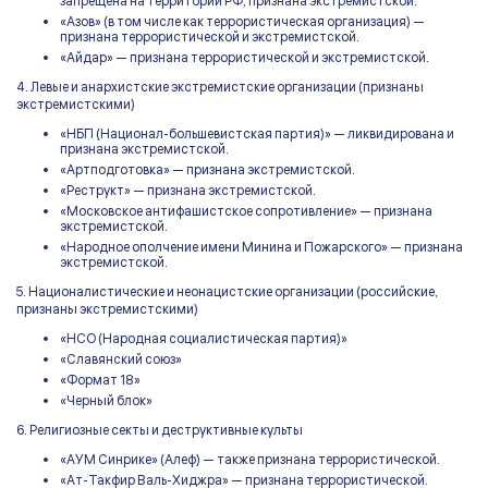
запрещена на территории РФ, признана экстремистской.
«Азов» (в том числе как террористическая организация) —
признана террористической и экстремистской.
«Айдар» — признана террористической и экстремистской.
4. Левые и анархистские экстремистские организации (признаны
экстремистскими)
«НБП (Национал-большевистская партия)» — ликвидирована и
признана экстремистской.
«Артподготовка» — признана экстремистской.
«Реструкт» — признана экстремистской.
«Московское антифашистское сопротивление» — признана
экстремистской.
«Народное ополчение имени Минина и Пожарского» — признана
экстремистской.
5. Националистические и неонацистские организации (российские,
признаны экстремистскими)
«НСО (Народная социалистическая партия)»
«Славянский союз»
«Формат 18»
«Черный блок»
6. Религиозные секты и деструктивные культы
«АУМ Синрике» (Алеф) — также признана террористической.
«Ат-Такфир Валь-Хиджра» — признана террористической.