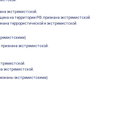
мистской.
ана экстремистской.
ена на территории РФ, признана экстремистской.
изнана террористической и экстремистской.
стремистскими)
 признана экстремистской.
стремистской.
на экстремистской.
признаны экстремистскими)