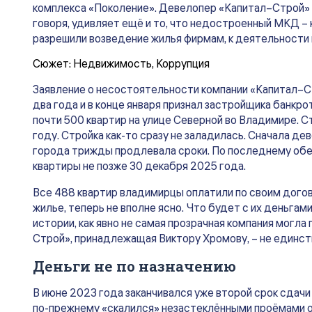
комплекса «Поколение». Девелопер «Капитал–Строй» н
говоря, удивляет ещё и то, что недостроенный МКД –
разрешили возведение жилья фирмам, к деятельности 
Сюжет:
Недвижимость
,
Коррупция
Заявление о несостоятельности компании «Капитал–
два года и в конце января признал застройщика банкр
почти 500 квартир на улице Северной во Владимире. 
году. Стройка как-то сразу не заладилась. Сначала де
города трижды продлевала сроки. По последнему об
квартиры не позже 30 декабря 2025 года.
Все 488 квартир владимирцы оплатили по своим дого
жилье, теперь не вполне ясно. Что будет с их деньгам
истории, как явно не самая прозрачная компания могла
Строй», принадлежащая Виктору Хромову, – не единс
Деньги не по назначению
В июне 2023 года заканчивался уже второй срок сдачи 1
по-прежнему «скалился» незастеклёнными проёмами ок