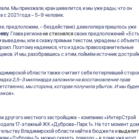
лали. Мы приезжали, кран шевелится, и мы уже рады, что он
 с 2021 года – 5–9 человек.
ее, предположим, – бездействие) девелопера пришлось уже
ееву
. Глава региона
не стеснялся
своих предположений: «Ест
 выведены, или я скажу прямым текстом, украдены с объекта
роил. Поэтому надеемся, что и здесь правоохранительные
щиков. И мы, разобравшись с этим, поймём источник дострой
адимирской области также считает себя потерпевшей сторо
рядка 2,5−3 миллиарда заложили на восстановление прав
етственно, мы сторона, которая получила убыток. И мы буде
щиков».
ом другого местного застройщика – компанию «ИнтерСтрой
водила 17-этажный ЖК «Дуброва–Парк 1». На тот момент до
ительству Владимирской области найти в бюджете и
выделит
ам «Дубровы-1», можно сказать, повезло – в доме уже идут