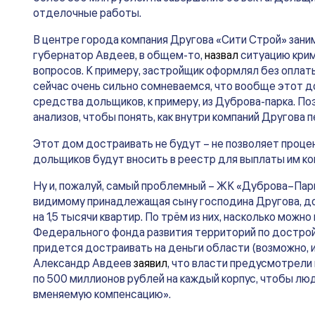
отделочные работы.
В центре города компания Другова «Сити Строй» зани
губернатор Авдеев, в общем-то,
назвал
ситуацию крими
вопросов. К примеру, застройщик оформлял без оплаты
сейчас очень сильно сомневаемся, что вообще этот д
средства дольщиков, к примеру, из Дуброва-парка. 
анализов, чтобы понять, как внутри компаний Другова
Этот дом достраивать не будут – не позволяет проце
дольщиков будут вносить в реестр для выплаты им ко
Ну и, пожалуй, самый проблемный – ЖК «Дуброва–Пар
видимому принадлежащая сыну господина Другова, до 
на 1,5 тысячи квартир. По трём из них, насколько можн
Федерального фонда развития территорий по достройк
придется достраивать на деньги области (возможно, и 
Александр Авдеев
заявил
, что власти предусмотрел
по 500 миллионов рублей на каждый корпус, чтобы лю
вменяемую компенсацию».