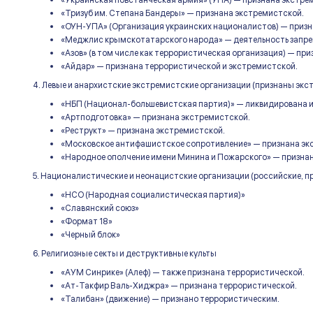
«Украинская повстанческая армия» (УПА) — признана экстре
«Тризуб им. Степана Бандеры» — признана экстремистской.
«ОУН-УПА» (Организация украинских националистов) — призн
«Меджлис крымскотатарского народа» — деятельность запрещ
«Азов» (в том числе как террористическая организация) — пр
«Айдар» — признана террористической и экстремистской.
4. Левые и анархистские экстремистские организации (признаны эк
«НБП (Национал-большевистская партия)» — ликвидирована и
«Артподготовка» — признана экстремистской.
«Реструкт» — признана экстремистской.
«Московское антифашистское сопротивление» — признана эк
«Народное ополчение имени Минина и Пожарского» — призна
5. Националистические и неонацистские организации (российские, 
«НСО (Народная социалистическая партия)»
«Славянский союз»
«Формат 18»
«Черный блок»
6. Религиозные секты и деструктивные культы
«АУМ Синрике» (Алеф) — также признана террористической.
«Ат-Такфир Валь-Хиджра» — признана террористической.
«Талибан» (движение) — признано террористическим.