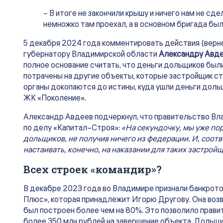
– В итоге не закончили крышу и ничего нам не сде
немножко там проехал, а в основном бригада была
5 декабря 2024 года комментировать действия (верн
губернатору Владимирской области
Александру Авд
полное основание считать, что деньги дольщиков были
потрачены на другие объекты, которые застройщик ст
органы докопаются до истины, куда ушли деньги доль
ЖК «Поколение».
Александр Авдеев подчеркнул, что правительство Вл
по делу «Капитал–Строя»:
«На секундочку, мы уже по
дольщиков, не получив ничего из федерации. И, соотв
настаивать, конечно, на наказании для таких застрой
Всех строек «командир»?
В декабре 2023 года во Владимире признали банкрот
Плюс», которая принадлежит Игорю Другову. Она воз
был построен более чем на 80%. Это позволило прав
более 350 млн рублей на завершение объекта. Дольщик