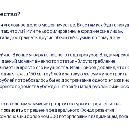
ество?
ли
уголовное дело о мошенничестве. Властям как будто неку
т, так, что ли? Или те «аффилированные юридические лица»,
гали достраивать другие объекты? Суммы по тому делу
ейчас. В конце января нынешнего года прокурор Владимирско
на данный момент вменяются статьи «Злоупотребление
ивает на аресте его имущества. Иван Грибов добавил, что н
один этаж за 150 млн рублей и за такую же сумму построить
 рублей потребовалось бы на достраивание одного этажа и 
орного ведомства убежден, что за 1,6 млрд рублей физическ
то по словам замминистра архитектуры и строительства
ет
зависеть
от решения федерального Фонда развития
компенсации более чем 500 потерпевшим владимирцам, пока