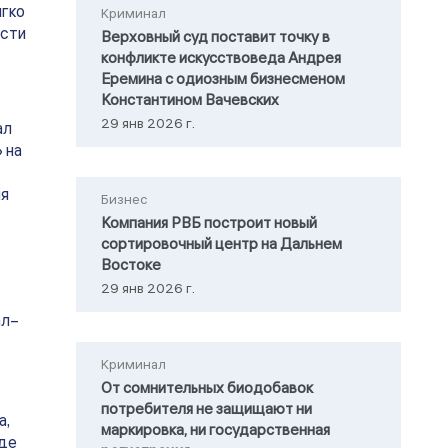
ягко
Криминал
асти
Верховный суд поставит точку в
конфликте искусствоведа Андрея
Еремина с одиозным бизнесменом
Константином Вачевских
29 янв 2026 г.
ал
 на
ия
Бизнес
Компания РВБ построит новый
сортировочный центр на Дальнем
Востоке
29 янв 2026 г.
ал–
Криминал
От сомнительных биодобавок
потребителя не защищают ни
а,
маркировка, ни государственная
оде