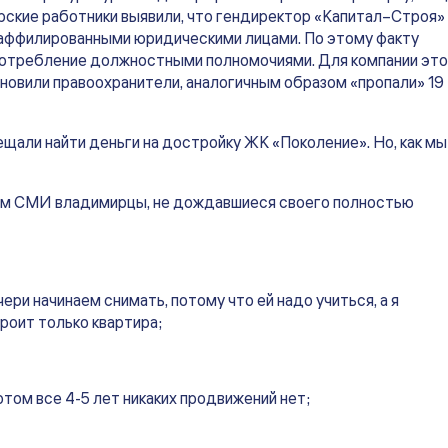
рские работники выявили, что гендиректор «Капитал–Строя»
с аффилированными юридическими лицами. По этому факту
оупотребление должностными полномочиями. Для компании это
тановили правоохранители, аналогичным образом «пропали» 19
щали найти деньги на достройку ЖК «Поколение». Но, как мы
ым СМИ владимирцы, не дождавшиеся своего полностью
ри начинаем снимать, потому что ей надо учиться, а я
троит только квартира;
потом все 4-5 лет никаких продвижений нет;