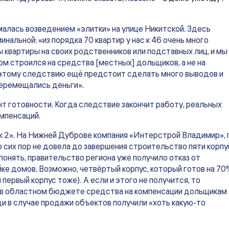
малась возведением «элитки» на улице Никитской. Здесь
нальной: «из порядка 70 квартир у нас к 46 очень много
 квартиры на своих родственников или подставных лиц, и мы
ом строился на средства [местных] дольщиков, а не на
Поэтому следствию ещё предстоит сделать много выводов и
 перемещались деньги».
нт готовности. Когда следствие закончит работу, реальных
мпенсаций.
к 2». На Нижней Дуброве компания «Интерстрой Владимир», 
сих пор не довела до завершения строительство пяти корпу
о понять, правительство региона уже получило отказ от
е домов. Возможно, четвёртый корпус, который готов на 70
первый корпус тоже). А если и этого не получится, то
и в областном бюджете средства на компенсации дольщикам 
ди в случае продажи объектов получили «хоть какую-то