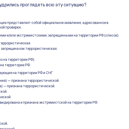
мудрились проглядеть всю эту ситуацию?
ация представляет собой официальное заявление, адресованное в
ой проверки.
ими и/или экстремистскими, запрещенными на территории РФ (список):
 террористическая.
 запрещена как террористическая.
о на территории РФ).
на территории РФ.
твующие на территории РФ и СНГ
ния) — признана террористической.
а) — признана террористической.
ской.
ческой.
видирована и признана экстремистской на территории РФ.
ской.