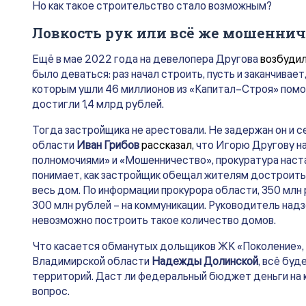
Но как такое строительство стало возможным?
Ловкость рук или всё же мошеннич
Ещё в мае 2022 года на девелопера Другова
возбуди
было деваться: раз начал строить, пусть и заканчивае
которым ушли 46 миллионов из «Капитал–Строя» помо
достигли 1,4 млрд рублей.
Тогда застройщика не арестовали. Не задержан он и с
области
Иван Грибов
рассказал
, что Игорю Другову 
полномочиями» и «Мошенничество», прокуратура наста
понимает, как застройщик обещал жителям достроить 
весь дом. По информации прокурора области, 350 млн
300 млн рублей – на коммуникации. Руководитель надз
невозможно построить такое количество домов.
Что касается обманутых дольщиков ЖК «Поколение», 
Владимирской области
Надежды Долинской
, всё буд
территорий. Даст ли федеральный бюджет деньги на 
вопрос.