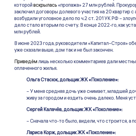
которой
вскрылась
«пропажа» 27 млн рублей. Прокуро
заключил договоры долевого участия на 20 квартир 
возбудили уголовное дело по ч.2 ст. 201 УК РФ – зл
дело стало вторым по счету. В конце 2022-го, как ус
млн рублей.
В июне 2023 года, руководители «Капитал–Строя» обе
уже сказали выше, дом так и не был закончен.
Приведём
лишь несколько комментариев дали местн
оплаченного жилья.
Ольга Стасюк, дольщик ЖК «Поколение»:
– У меня средняя дочь уже снимает, младшей доче
живу за городом и ездить очень далеко. Меня ус
Сергей Калачёв, дольщик ЖК «Поколение»:
– Сначала что-то было, видели, что строится, а 
Лариса Корж, дольщик ЖК «Поколение»: