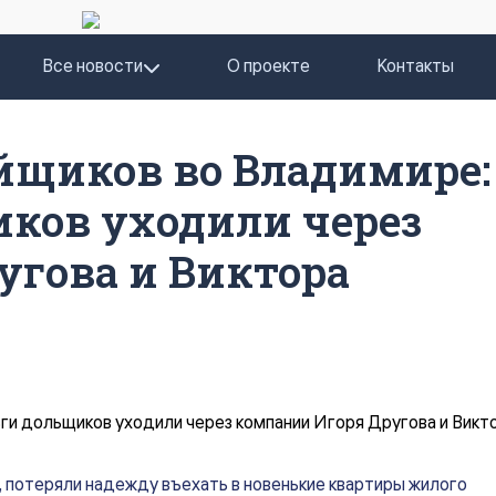
Все новости
О проекте
Контакты
йщиков во Владимире:
иков уходили через
угова и Виктора
и, потеряли надежду въехать в новенькие квартиры жилого