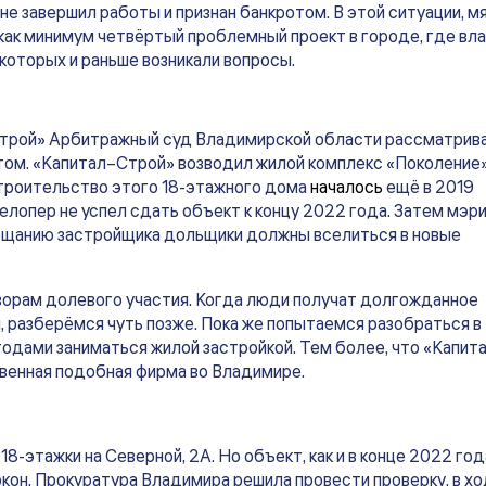
е завершил работы и признан банкротом. В этой ситуации, м
 как минимум четвёртый проблемный проект в городе, где вл
которых и раньше возникали вопросы.
Строй» Арбитражный суд Владимирской области рассматрив
отом. «Капитал–Строй» возводил жилой комплекс «Поколение»
Строительство этого 18-этажного дома
началось
ещё в 2019
велопер не успел сдать объект к концу 2022 года. Затем мэр
ещанию застройщика дольщики должны вселиться в новые
ворам долевого участия. Когда люди получат долгожданное
и, разберёмся чуть позже. Пока же попытаемся разобраться в
 годами заниматься жилой застройкой. Тем более, что «Капит
твенная подобная фирма во Владимире.
8-этажки на Северной, 2А. Но объект, как и в конце 2022 год
он. Прокуратура Владимира решила провести проверку, в х