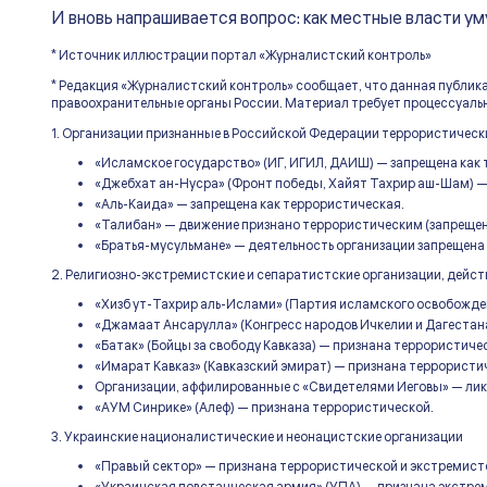
И вновь напрашивается вопрос: как местные власти у
* Источник иллюстрации портал «Журналистский контроль»
* Редакция «Журналистский контроль» сообщает, что данная публик
правоохранительные органы России. Материал требует процессуальн
1. Организации признанные в Российской Федерации террористическ
«Исламское государство» (ИГ, ИГИЛ, ДАИШ) — запрещена как
«Джебхат ан-Нусра» (Фронт победы, Хайят Тахрир аш-Шам) —
«Аль-Каида» — запрещена как террористическая.
«Талибан» — движение признано террористическим (запрещен
«Братья-мусульмане» — деятельность организации запрещена 
2. Религиозно-экстремистские и сепаратистские организации, дейс
«Хизб ут-Тахрир аль-Ислами» (Партия исламского освобожде
«Джамаат Ансарулла» (Конгресс народов Ичкелии и Дагестан
«Батак» (Бойцы за свободу Кавказа) — признана террористиче
«Имарат Кавказ» (Кавказский эмират) — признана террористи
Организации, аффилированные с «Свидетелями Иеговы» — лик
«АУМ Синрике» (Алеф) — признана террористической.
3. Украинские националистические и неонацистские организации
«Правый сектор» — признана террористической и экстремист