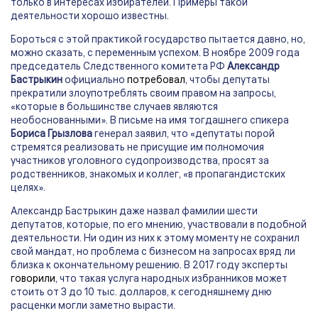
только в интересах избирателей. Примеры такой
деятельности хорошо известны.
Бороться с этой практикой государство пытается давно, но,
можно сказать, с переменным успехом. В ноябре 2009 года
председатель Следственного комитета РФ
Александр
Бастрыкин
официально
потребовал
, чтобы депутаты
прекратили злоупотреблять своим правом на запросы,
«которые в большинстве случаев являются
необоснованными». В письме на имя тогдашнего спикера
Бориса Грызлова
генерал заявил, что «депутаты порой
стремятся реализовать не присущие им полномочия
участников уголовного судопроизводства, просят за
родственников, знакомых и коллег, «в пропагандистских
целях».
Александр Бастрыкин даже назвал фамилии шести
депутатов, которые, по его мнению, участвовали в подобной
деятельности. Ни один из них к этому моменту не сохранил
свой мандат, но проблема с бизнесом на запросах вряд ли
близка к окончательному решению. В 2017 году эксперты
говорили
, что такая услуга народных избранников может
стоить от 3 до 10 тыс. долларов, к сегодняшнему дню
расценки могли заметно вырасти.