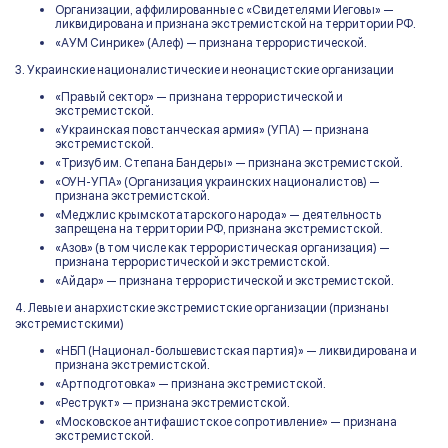
Организации, аффилированные с «Свидетелями Иеговы» —
ликвидирована и признана экстремистской на территории РФ.
«АУМ Синрике» (Алеф) — признана террористической.
3. Украинские националистические и неонацистские организации
«Правый сектор» — признана террористической и
экстремистской.
«Украинская повстанческая армия» (УПА) — признана
экстремистской.
«Тризуб им. Степана Бандеры» — признана экстремистской.
«ОУН-УПА» (Организация украинских националистов) —
признана экстремистской.
«Меджлис крымскотатарского народа» — деятельность
запрещена на территории РФ, признана экстремистской.
«Азов» (в том числе как террористическая организация) —
признана террористической и экстремистской.
«Айдар» — признана террористической и экстремистской.
4. Левые и анархистские экстремистские организации (признаны
экстремистскими)
«НБП (Национал-большевистская партия)» — ликвидирована и
признана экстремистской.
«Артподготовка» — признана экстремистской.
«Реструкт» — признана экстремистской.
«Московское антифашистское сопротивление» — признана
экстремистской.