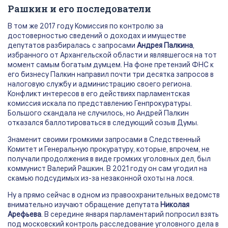
Рашкин и его последователи
В том же 2017 году Комиссия по контролю за
достоверностью сведений о доходах и имуществе
депутатов разбиралась с запросами
Андрея Палкина
,
избранного от Архангельской области и являвшегося на тот
момент самым богатым думцем. На фоне претензий ФНС к
его бизнесу Палкин направил почти три десятка запросов в
налоговую службу и администрацию своего региона.
Конфликт интересов в его действиях парламентская
комиссия искала по представлению Генпрокуратуры.
Большого скандала не случилось, но Андрей Палкин
отказался баллотироваться в следующий созыв Думы.
Знаменит своими громкими запросами в Следственный
Комитет и Генеральную прокуратуру, которые, впрочем, не
получали продолжения в виде громких уголовных дел, был
коммунист Валерий Рашкин. В 2021 году он сам угодил на
скамью подсудимых из-за незаконной охоты на лося.
Ну а прямо сейчас в одном из правоохранительных ведомств
внимательно изучают обращение депутата
Николая
Арефьева
. В середине января парламентарий попросил взять
под московский контроль расследование уголовного дела в