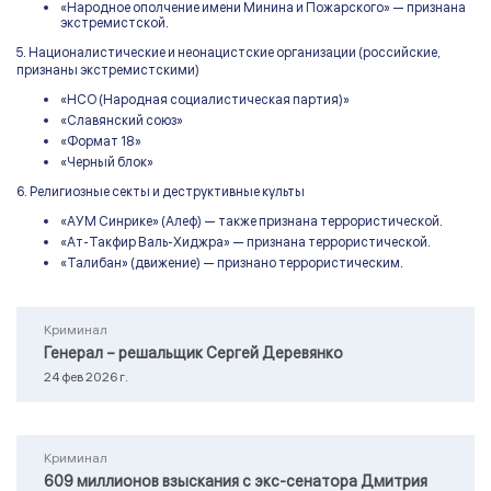
«Народное ополчение имени Минина и Пожарского» — признана
экстремистской.
5. Националистические и неонацистские организации (российские,
признаны экстремистскими)
«НСО (Народная социалистическая партия)»
«Славянский союз»
«Формат 18»
«Черный блок»
6. Религиозные секты и деструктивные культы
«АУМ Синрике» (Алеф) — также признана террористической.
«Ат-Такфир Валь-Хиджра» — признана террористической.
«Талибан» (движение) — признано террористическим.
Криминал
Генерал – решальщик Сергей Деревянко
24 фев 2026 г.
Криминал
609 миллионов взыскания с экс-сенатора Дмитрия