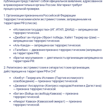
публикация представляет собой официальное заявление, адресованное
в правоохранительные органы России. Материал требует
процессуальной проверки.
1. Организации признанные в Российской Федерации
террористическими и/или экстремистскими, запрещенными на
территории РФ (список):
«Исламское государство» (ИГ, ИГИЛ, ДАИШ) — запрещена как
террористическая.
«Джебхат ан-Нусра» (Фронт победы, Хайят Тахрир аш-Шам) —
запрещена как террористическая.
«Аль-Каида» — запрещена как террористическая.
«Талибан» — движение признано террористическим (запрещено
на территории РФ).
«Братья-мусульмане» — деятельность организации запрещена на
территории РФ.
2. Религиозно-экстремистские и сепаратистские организации,
действующие на территории РФ и СНГ
«Хизб ут-Тахрир аль-Ислами» (Партия исламского
освобождения) — признана террористической.
«Джамаат Ансарулла» (Конгресс народов Ичкелии и Дагестана)
— признана террористической.
«Батак» (Бойцы за свободу Кавказа) — признана
террористической.
«Имарат Кавказ» (Кавказский эмират) — признана
террористической.