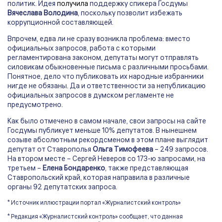
политик. Идея
получила
поддержку спикера Госдумы
Вячеслава Володина
, поскольку позволит избежать
коррупционной составляющей.
Впрочем, едва ли не сразу возникла проблема: вместо
официальных запросов, работа с которыми
регламентирована законом, депутаты могут отправлять
силовикам обыкновенные письма с различными просьбами.
Понятное, дело что публиковать их народные избранники
нигде не обязаны. Да и ответственности за непубликацию
официальных запросов в думском регламенте не
предусмотрено.
Как было отмечено в самом начале, свои запросы на сайте
Госдумы публикует меньше 10% депутатов. В нынешнем
созыве абсолютным рекордсменом в этом плане выглядит
депутат от Ставрополья
Ольга Тимофеева
– 249 запросов.
На втором месте – Сергей Неверов со 173-ю запросами, на
третьем –
Елена Бондаренко
, также представляющая
Ставропольский край, которая направила в различные
органы 92 депутатских запроса.
* Источник иллюстрации портал «Журналистский контроль»
* Редакция «Журналистский контроль» сообщает, что данная