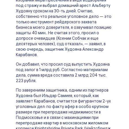
избрании меры пресечения в виде водворения
под стражу и выбрал домашний арест Альберту
Худояну сроком на 30-ть дней. Считаю,
собственно что реальное уголовное дело — это
только инструмент рейдерского захвата
бизнеса моего доверителя, я озвучивал позицию
защиты 40 мин.. Не считая этого, просил о
допросе очевидцев (Ксении Собчак и еще
десятерых человек), суд отказал», — заявил, в
свою очередь, защитник Худояна Александр
Карабанов.
Он добавил, что просил суд выпустить Худояна
под залог в 1 млрд руб. Согластно материалам
дела, сумма вреда составила 2 млрд 204 тыс.
223 рубля.
По заверениям защитника, одним из партнеров
Худояна был Ильдар Самиев, который, как
заявляет Карабанов, считается фигурантом 2-ух
уголовных дел: по факту афер в особо крупном
размере при перепродаже недвижимости в
Подмосковье и в связи с махинациями при
перепродаже квартир в московском жиломком
коплексе Knightsbridge Private Park (Найтсбридж