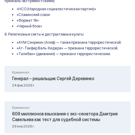
признаны экстремистскими)
«НСО (Народная социалистическая партия)»
«Славянский союз»
«Формат 18»
«Черный блок»
6. Религиозные секты и деструктивные культы
«АУМ Синрике» (Алеф) — также признана террористической.
«Ат-Такфир Валь-Хиджра» — признана террористической.
«Талибан» (движение) — признано террористическим.
Криминал
Генерал – решальщик Сергей Деревянко
24 фев 2026 г.
Криминал
609 миллионов взыскания с экс-сенатора Дмитрия
Савельева как тест для судебной системы
29 янв 2026 г.