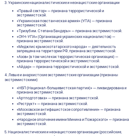
3. Украинские националистические и неонацистские организации
«Правый сектор» — признана террористической и
экстремистской.
«Украинская повстанческая армия» (УПА) — признана
экстремистской.
«Тризуб им. Степана Бандеры» — признана экстремистской.
«ОУН-УПА» (Организация украинских националистов) —
признана экстремистской.
«Меджлис крымскотатарского народа» — деятельность
запрещена на территории РФ, признана экстремистской.
«Азов» (в том числе как террористическая организация) —
признана террористической и экстремистской.
«Айдар» — признана террористической и экстремистской.
4. Левые и анархистские экстремистские организации (признаны
экстремистскими)
«НБП (Национал-большевистская партия)» — ликвидирована и
признана экстремистской.
«Артподготовка» — признана экстремистской.
«Реструкт» — признана экстремистской.
«Московское антифашистское сопротивление» — признана
экстремистской.
«Народное ополчение имени Минина и Пожарского» — признана
экстремистской.
5. Националистические и неонацистские организации (российские,