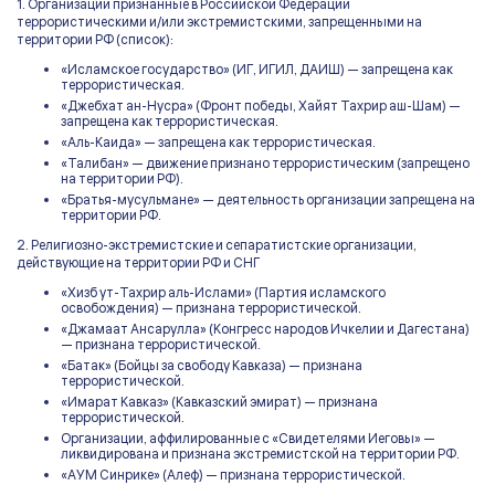
1. Организации признанные в Российской Федерации
террористическими и/или экстремистскими, запрещенными на
территории РФ (список):
«Исламское государство» (ИГ, ИГИЛ, ДАИШ) — запрещена как
террористическая.
«Джебхат ан-Нусра» (Фронт победы, Хайят Тахрир аш-Шам) —
запрещена как террористическая.
«Аль-Каида» — запрещена как террористическая.
«Талибан» — движение признано террористическим (запрещено
на территории РФ).
«Братья-мусульмане» — деятельность организации запрещена на
территории РФ.
2. Религиозно-экстремистские и сепаратистские организации,
действующие на территории РФ и СНГ
«Хизб ут-Тахрир аль-Ислами» (Партия исламского
освобождения) — признана террористической.
«Джамаат Ансарулла» (Конгресс народов Ичкелии и Дагестана)
— признана террористической.
«Батак» (Бойцы за свободу Кавказа) — признана
террористической.
«Имарат Кавказ» (Кавказский эмират) — признана
террористической.
Организации, аффилированные с «Свидетелями Иеговы» —
ликвидирована и признана экстремистской на территории РФ.
«АУМ Синрике» (Алеф) — признана террористической.