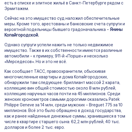
есть в списке и элитное жильё в Санкт-Петербурге рядом с
Эрмитажем.
Сейчас на это имущество суд наложил обеспечительные
меры. Кроме того, арестованы и банковские счета супруги и
вероятной подельницы бывшего градоначальника –
Янины
Копайгородской.
Однако супруги успели нажить не только недвижимое
имущество. Также в их собственности имеются различные
автомобили – к примеру, 911-й «Порше» и несколько
«Мерседесов». Но и это не всё.
Как сообщает ТАСС, правоохранители, обыскивая
многочисленные квартиры и дома Копайгородских,
обнаружили там следующее: бриллиант массой 2 карата,
коллекцию вин общей стоимостью около 8 млн рублей,
коллекцию наручных часов почти на 45 миллионов. Среди
женских хронометров самыми дорогими оказались Patek
Philippe Geneve за 14 млн, среди мужских – Breguet 775 за 10
миллионов. Всё это было обращено в доход государства,
как и ранее найденные денежные суммы, хранившиеся в том
числе в квартире старшего сына: 62,2 млн рублей, 40 тыс.
долларов и более 2 тыс. евро.