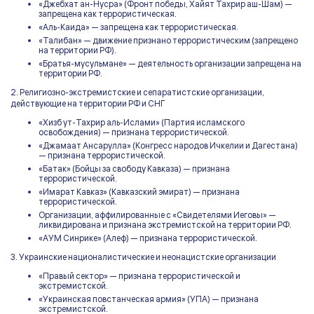
«Джебхат ан-Нусра» (Фронт победы, Хайят Тахрир аш-Шам) —
запрещена как террористическая.
«Аль-Каида» — запрещена как террористическая.
«Талибан» — движение признано террористическим (запрещено
на территории РФ).
«Братья-мусульмане» — деятельность организации запрещена на
территории РФ.
2. Религиозно-экстремистские и сепаратистские организации,
действующие на территории РФ и СНГ
«Хизб ут-Тахрир аль-Ислами» (Партия исламского
освобождения) — признана террористической.
«Джамаат Ансарулла» (Конгресс народов Ичкелии и Дагестана)
— признана террористической.
«Батак» (Бойцы за свободу Кавказа) — признана
террористической.
«Имарат Кавказ» (Кавказский эмират) — признана
террористической.
Организации, аффилированные с «Свидетелями Иеговы» —
ликвидирована и признана экстремистской на территории РФ.
«АУМ Синрике» (Алеф) — признана террористической.
3. Украинские националистические и неонацистские организации
«Правый сектор» — признана террористической и
экстремистской.
«Украинская повстанческая армия» (УПА) — признана
экстремистской.