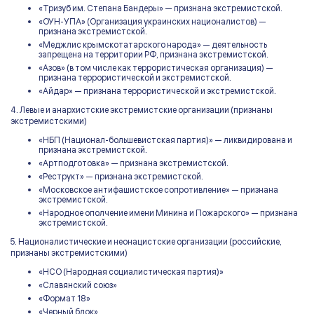
«Тризуб им. Степана Бандеры» — признана экстремистской.
«ОУН-УПА» (Организация украинских националистов) —
признана экстремистской.
«Меджлис крымскотатарского народа» — деятельность
запрещена на территории РФ, признана экстремистской.
«Азов» (в том числе как террористическая организация) —
признана террористической и экстремистской.
«Айдар» — признана террористической и экстремистской.
4. Левые и анархистские экстремистские организации (признаны
экстремистскими)
«НБП (Национал-большевистская партия)» — ликвидирована и
признана экстремистской.
«Артподготовка» — признана экстремистской.
«Реструкт» — признана экстремистской.
«Московское антифашистское сопротивление» — признана
экстремистской.
«Народное ополчение имени Минина и Пожарского» — признана
экстремистской.
5. Националистические и неонацистские организации (российские,
признаны экстремистскими)
«НСО (Народная социалистическая партия)»
«Славянский союз»
«Формат 18»
«Черный блок»