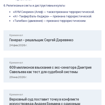
6. Религиозные секты и деструктивные культы
«АУМ Синрике» (Алеф) — также признана террористической.
«Ат-Такфир Валь-Хиджра» — признана террористической.
«Талибан» (движение) — признано террористическим.
Криминал
Генерал – решальщик Сергей Деревянко
24 фев 2026 г.
Криминал
609 миллионов взыскания с экс-сенатора Дмитрия
Савельева как тест для судебной системы
29 янв 2026 г.
Криминал
Верховный суд поставит точку в конфликте
искусствоведа Андрея Еремина с одиозным