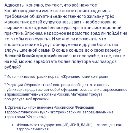
Адвокаты, конечно, считают, что всё нажитое
Копайгородскими имеет законное происхождение, а
требование об изъятии «единственного жилья» у трёх
малолетних детей супругов называют «необоснованно
широким подходом» Генпрокуратуры к конфискационной
практике. Впрочем, надзорное ведомство вряд ли пойдёт на
то, чтобы его «сузить». И можно ли исключать, что
впоследствии не будут обнаружены и другие богатства
злоумышленной семьи. В конце концов, всю свою карьеру
Алексей Копайгородский
провёл на госслужбе, а где, как не
на ней, можно заработать более полутора миллиардов
рублей?
* Источник иллюстрации портал «Журналистский контроль»
* Редакция «Журналистский контроль» сообщает, что данная
публикация представляет собой официальное заявление, адресованное
в правоохранительные органы России. Материал требует
процессуальной проверки.
1. Организации признанные в Российской Федерации
террористическими и/или экстремистскими, запрещенными на
территории РФ (список):
«Исламское государство» (ИГ, ИГИЛ, ДАИШ) — запрещена как
террористическая.