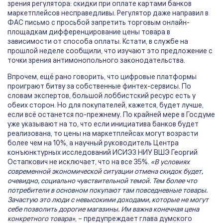
зрения регулятора: скидки при оплате картами банков
маркетплейсов несправедливы. Регулятор даже направил в
ФАС письмо с просьбой запретить торговым онлайн-
площадкам дифференцирование цены товара в
зависимости от способа оплаты. Кстати, в службе на
прошлой неделе сообщили, что изучают это предложение с
точки зрения антимонопольного законодательства.
Впрочем, ещё рано говорить, что цифровые платформы
проиграют битву за собственные финтех-сервисы. По
словам экспертов, большой лоббистский ресурс есть у
обеих сторон. Но для покупателей, кажется, будет лучше,
если всё останется по-прежнему. По крайней мере в Госдуме
уже указывают на то, что если инициатива банков будет
реализована, то цены на маркетплейсах могут возрасти
более чем на 10%, а научный руководитель Центра
конъюнктурных исследований ИСИЭЗ НИУ ВШЭ Георгий
Остапкович не исключает, что на все 35%.
«В условиях
современной экономической ситуации отмена скидок будет,
очевидно, социально чувствительной темой. Тем более что
потребители в основном покупают там повсе­дневные товары.
Зачастую это люди с невысокими доходами, которые не могут
себе позволить дорогие магазины. Им важна конечная цена
конкретного товара»
, – предупреждает глава думского