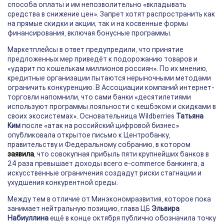
способа оплаты и им непозволительно «вкладывать
средства в снижение цен». Запрет хотят распространить как
на прямые скидки и акции, так и на косвенные формы
финансирования, включая бонусные программы.
Маркетплейсы в ответ предупредили, что принятие
предложенных мер приведёт к подорожанию товаров и
«ударит по кошелькам миллионов россиян». По их мнению,
кредитные организации пытаются нерыночными методами
ограничить конкуренцию. В Ассоциации компаний интернет-
торговли напомнили, что сами банки «десятилетиями
используют программы лояльности с кешбэком и скидками в
своих экосистемах». Основательница Wildberries
Татьяна
Ким
после «атак на российский цифровой бизнес»
опубликовала открытое письмо к Центробанку,
правительству и Федеральному собранию, в котором
заявила
, что совокупная прибыль пяти крупнейших банков в
24 раза превышает доходы всего e-commerce банкинга, а
искусственные ограничения создадут риски стагнации и
ухудшения конкурентной среды.
Между тем в отличие от Минэкономразвития, которое пока
занимает нейтральную позицию, глава ЦБ
Эльвира
Набиуллина
ещё в конце октября публично обозначила точку