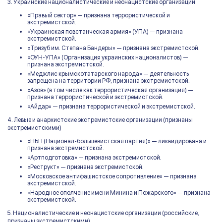
3. Украинские националистические и неонацистские организации
«Правый сектор» — признана террористической и
экстремистской.
«Украинская повстанческая армия» (УПА) — признана
экстремистской.
«Тризуб им. Степана Бандеры» — признана экстремистской.
«ОУН-УПА» (Организация украинских националистов) —
признана экстремистской.
«Меджлис крымскотатарского народа» — деятельность
запрещена на территории РФ, признана экстремистской.
«Азов» (в том числе как террористическая организация) —
признана террористической и экстремистской.
«Айдар» — признана террористической и экстремистской.
4. Левые и анархистские экстремистские организации (признаны
экстремистскими)
«НБП (Национал-большевистская партия)» — ликвидирована и
признана экстремистской.
«Артподготовка» — признана экстремистской.
«Реструкт» — признана экстремистской.
«Московское антифашистское сопротивление» — признана
экстремистской.
«Народное ополчение имени Минина и Пожарского» — признана
экстремистской.
5. Националистические и неонацистские организации (российские,
признаны экстремистскими)