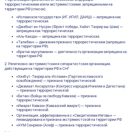
террористическими и/или экстремистскими, запрещенными на
территории РФ (список):
«Исламское государство» (ИГ, ИГИЛ, ДАИШ) — запрещена как
террористическая.
«Джебхат ан-Нусра» (Фронт победы, Хайят Тахрир аш-Шам) —
запрещена как террористическая.
«Аль-Каида» — запрещена как террористическая.
«Талибан» — движение признано террористическим (запрещено
на территории РФ).
«Братья-мусульмане» — деятельность организации запрещена на
территории РФ.
2. Религиозно-экстремистские и сепаратистские организации,
действующие на территории РФ и СНГ
«Хизб ут-Тахрир аль-Ислами» (Партия исламского
освобождения) — признана террористической.
«Джамаат Ансарулла» (Конгресс народов Ичкелии и Дагестана)
— признана террористической.
«Батак» (Бойцы за свободу Кавказа) — признана
террористической.
«Имарат Кавказ» (Кавказский эмират) — признана
террористической.
Организации, аффилированные с «Свидетелями Иеговы» —
ликвидирована и признана экстремистской на территории РФ.
«АУМ Синрике» (Алеф) — признана террористической.