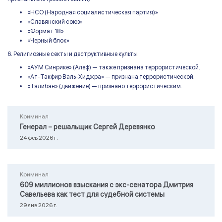
«НСО (Народная социалистическая партия)»
«Славянский союз»
«Формат 18»
«Черный блок»
6. Религиозные секты и деструктивные культы
«АУМ Синрике» (Алеф) — также признана террористической.
«Ат-Такфир Валь-Хиджра» — признана террористической.
«Талибан» (движение) — признано террористическим.
Криминал
Генерал – решальщик Сергей Деревянко
24 фев 2026 г.
Криминал
609 миллионов взыскания с экс-сенатора Дмитрия
Савельева как тест для судебной системы
29 янв 2026 г.