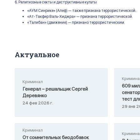
6. Религиозные секты и деструктивные культы
«АУМ Синрике» (Алеф) — также признана террористической.
«Ат-Такфир Валь-Хиджра» — признана террористической.
«Талибан» (движение) — признано террористическим.
Актуальное
Кримина
Криминал
609 мил
Генерал – решальщик Сергей
сенатор
Деревянко
тест дл
24 фев 2026 г.
29 янв 2
Криминал
Кримина
От сомнительных биодобавок