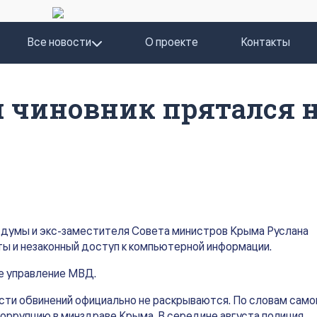
Все новости
О проекте
Контакты
 чиновник прятался 
сдумы и экс-заместителя Совета министров Крыма Руслана
ы и незаконный доступ к компьютерной информации.
е управление МВД.
сти обвинений официально не раскрываются. По словам само
коррупцию в минздраве Крыма. В середине августа полиция