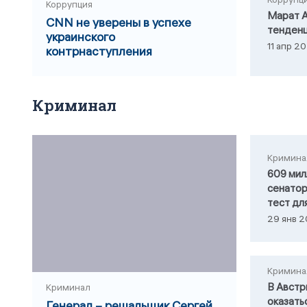
Коррупция
Марат А
CNN не уверены в успехе
тенденц
украинского
11 апр 20
контрнаступления
Криминал
Кримина
609 мил
сенатор
тест дл
29 янв 2
Кримина
В Австр
Криминал
оказать
Генерал – решальщик Сергей