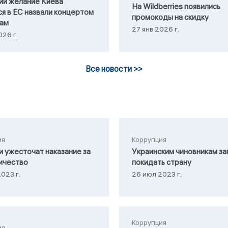
ии желание Киева
На Wildberries появились
ся в ЕС назвали концертом
промокоды на скидку
кам
27 янв 2026 г.
026 г.
Все новости >>
ия
Коррупция
и ужесточат наказание за
Украинским чиновникам за
ичество
покидать страну
023 г.
26 июл 2023 г.
Коррупция
ия