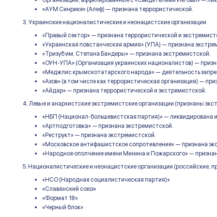
Организации, аффилированные с «Свидетелями Иеговы» — лик
«АУМ Синрике» (Алеф) — признана террористической.
3. Украинские националистические и неонацистские организации
«Правый сектор» — признана террористической и экстремист
«Украинская повстанческая армия» (УПА) — признана экстре
«Тризуб им. Степана Бандеры» — признана экстремистской.
«ОУН-УПА» (Организация украинских националистов) — призн
«Меджлис крымскотатарского народа» — деятельность запрещ
«Азов» (в том числе как террористическая организация) — пр
«Айдар» — признана террористической и экстремистской.
4. Левые и анархистские экстремистские организации (признаны эк
«НБП (Национал-большевистская партия)» — ликвидирована и
«Артподготовка» — признана экстремистской.
«Реструкт» — признана экстремистской.
«Московское антифашистское сопротивление» — признана эк
«Народное ополчение имени Минина и Пожарского» — призна
5. Националистические и неонацистские организации (российские, 
«НСО (Народная социалистическая партия)»
«Славянский союз»
«Формат 18»
«Черный блок»