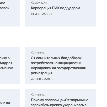
Коррупция
кие
ровой
Корпорация ПИК под ударом
14 июл 2022 г.
Криминал
очку в
От сомнительных биодобавок
 Андрея
потребителя не защищают ни
есменом
маркировка, ни государственная
регистрация
27 янв 2026 г.
Криминал
Почему пословица «От тюрьмы не
или на
зарекайся» крепко укоренилась в