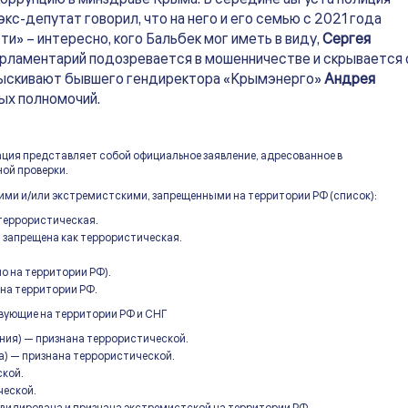
кс-депутат говорил, что на него и его семью с 2021 года
и» – интересно, кого Бальбек мог иметь в виду,
Сергея
арламентарий подозревается в мошенничестве и скрывается 
азыскивают бывшего гендиректора «Крымэнерго»
Андрея
ых полномочий.
ация представляет собой официальное заявление, адресованное в
ой проверки.
ими и/или экстремистскими, запрещенными на территории РФ (список):
 террористическая.
 запрещена как террористическая.
о на территории РФ).
на территории РФ.
твующие на территории РФ и СНГ
ния) — признана террористической.
а) — признана террористической.
ской.
ческой.