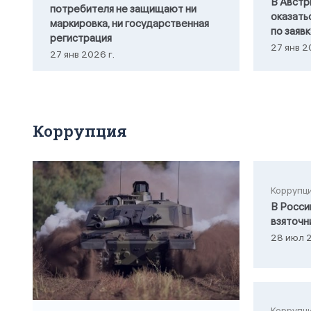
В Австр
потребителя не защищают ни
оказать
маркировка, ни государственная
по заяв
регистрация
27 янв 2
27 янв 2026 г.
Коррупция
Коррупц
В Росси
взяточн
28 июл 2
Коррупц