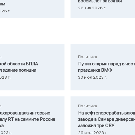
восемь лет за взятки
кам
26 янв 2026 г.
026 г.
а
Политика
кой области БПЛА
Путин открыл парад в чес
л здание полиции
праздника ВМФ
023 г.
30 июл 2023 г.
а
Политика
ахарова дала интервью
На нефтеперерабатываю
алу RТ на саммите Россия
заводе в Самаре диверса
ка
заложил три СВУ
023 г.
29 июл 2023 г.