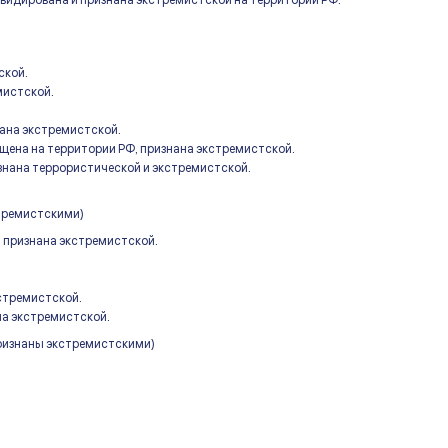
видирована и признана экстремистской на территории РФ.
ской.
мистской.
ана экстремистской.
ена на территории РФ, признана экстремистской.
изнана террористической и экстремистской.
стремистскими)
 признана экстремистской.
стремистской.
на экстремистской.
признаны экстремистскими)