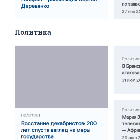
по заяв
Деревянко
27 янв 2
Политика
Политик
В Брянс
атакова
31 июл 2
Политик
Политика
Мария З
Восстание декабристов: 200
телекан
лет спустя взгляд на меры
— Афри
государства
29 июл 2