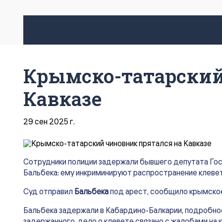
Крымско-татарский
Кавказе
29 сен 2025 г.
Сотрудники полиции задержали бывшего депутата Го
Бальбека: ему инкриминируют распространение клевет
Суд отправил
Бальбека
под арест, сообщило крымско
Бальбека задержали в Кабардино-Балкарии, подробно
задержанного, дело о клевете связано с жалобами на 