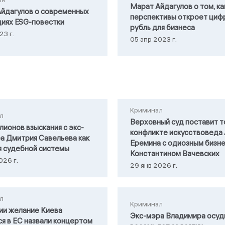
Марат Айдагулов о том, ка
йдагулов о современных
перспективы откроет циф
иях ESG-повестки
рубль для бизнеса
23 г.
05 апр 2023 г.
Криминал
л
Верховный суд поставит т
лионов взыскания с экс-
конфликте искусствоведа
а Дмитрия Савельева как
Еремина с одиозным бизн
я судебной системы
Константином Вачевских
026 г.
29 янв 2026 г.
л
Криминал
ии желание Киева
Экс-мэра Владимира осуд
ся в ЕС назвали концертом