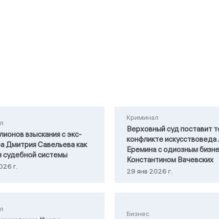
Криминал
л
Верховный суд поставит т
лионов взыскания с экс-
конфликте искусствоведа
а Дмитрия Савельева как
Еремина с одиозным бизн
я судебной системы
Константином Вачевских
026 г.
29 янв 2026 г.
л
Бизнес