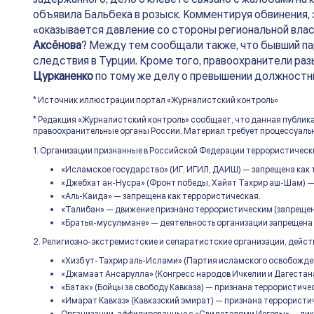
объявила Бальбека в розыск. Комментируя обвинения, э
«оказывается давление со стороны региональной власт
Аксёнова
? Между тем сообщали также, что бывший п
следствия в Турции. Кроме того, правоохранители р
Цурканенко
по тому же делу о превышении должностн
* Источник иллюстрации портал «Журналистский контроль»
* Редакция «Журналистский контроль» сообщает, что данная публик
правоохранительные органы России. Материал требует процессуальн
1. Организации признанные в Российской Федерации террористическ
«Исламское государство» (ИГ, ИГИЛ, ДАИШ) — запрещена как
«Джебхат ан-Нусра» (Фронт победы, Хайят Тахрир аш-Шам) —
«Аль-Каида» — запрещена как террористическая.
«Талибан» — движение признано террористическим (запрещен
«Братья-мусульмане» — деятельность организации запрещена 
2. Религиозно-экстремистские и сепаратистские организации, дейс
«Хизб ут-Тахрир аль-Ислами» (Партия исламского освобожде
«Джамаат Ансарулла» (Конгресс народов Ичкелии и Дагестан
«Батак» (Бойцы за свободу Кавказа) — признана террористиче
«Имарат Кавказ» (Кавказский эмират) — признана террористи