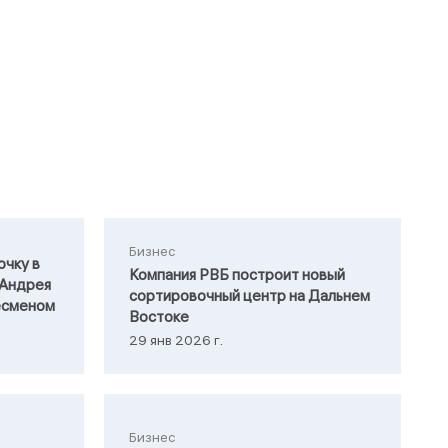
Бизнес
очку в
Компания РВБ построит новый
 Андрея
сортировочный центр на Дальнем
есменом
Востоке
29 янв 2026 г.
Бизнес