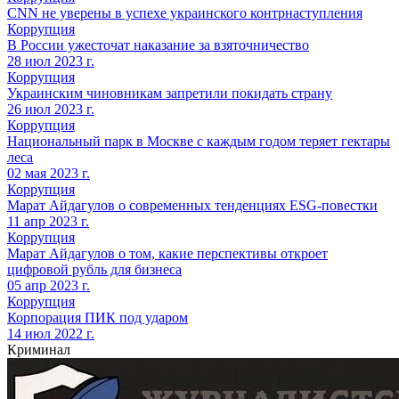
CNN не уверены в успехе украинского контрнаступления
Коррупция
В России ужесточат наказание за взяточничество
28 июл 2023 г.
Коррупция
Украинским чиновникам запретили покидать страну
26 июл 2023 г.
Коррупция
Национальный парк в Москве с каждым годом теряет гектары
леса
02 мая 2023 г.
Коррупция
Марат Айдагулов о современных тенденциях ESG-повестки
11 апр 2023 г.
Коррупция
Марат Айдагулов о том, какие перспективы откроет
цифровой рубль для бизнеса
05 апр 2023 г.
Коррупция
Корпорация ПИК под ударом
14 июл 2022 г.
Криминал