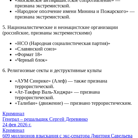
«Московское антифашистское сопротивление» —
признана экстремистской.
«Народное ополчение имени Минина и Пожарского» —
признана экстремистской.
5. Националистические и неонацистские организации
(российские, признаны экстремистскими)
«НСО (Народная социалистическая партия)»
«Славянский союз»
«Формат 18»
«Черный блок»
6. Религиозные секты и деструктивные культы
«АУМ Синрике» (Алеф) — также признана
террористической.
«Ат-Такфир Валь-Хиджра» — признана
террористической.
«Талибан» (движение) — признано террористическим.
Криминал
Генерал – решальщик Сергей Деревянко
24 фев 2026 г.
Криминал
609 миллионов взыскания с экс-сенатора Дмитрия Савельева