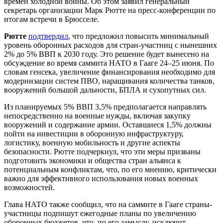
времен холодной войны. Об этом заявил генеральный
секретарь организации Марк Рютте на пресс-конференции по
итогам встречи в Брюсселе.
Рютте
подтвердил
, что предложил повысить минимальный
уровень оборонных расходов для стран-участниц с нынешних
2% до 5% ВВП к 2030 году. Это решение будет вынесено на
обсуждение во время саммита НАТО в Гааге 24–25 июня. По
словам генсека, увеличение финансирования необходимо для
модернизации систем ПВО, наращивания количества танков,
вооружений большой дальности, БПЛА и сухопутных сил.
Из планируемых 5% ВВП 3,5% предполагается направлять
непосредственно на военные нужды, включая закупку
вооружений и содержание армии. Оставшиеся 1,5% должны
пойти на инвестиции в оборонную инфраструктуру,
логистику, военную мобильность и другие аспекты
безопасности. Рютте подчеркнул, что эти меры призваны
подготовить экономики и общества стран альянса к
потенциальным конфликтам, что, по его мнению, критически
важно для эффективного использования новых военных
возможностей.
Глава НАТО также сообщил, что на саммите в Гааге страны-
участницы подпишут ежегодные планы по увеличению
оборонных бюджетов, что, по его замыслу, исключит