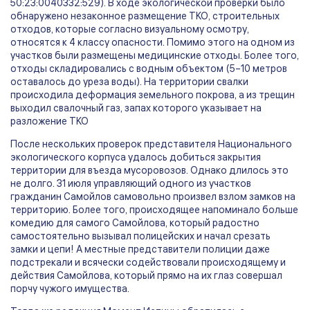
50:23:0040332:529). В ходе экологической проверки было
обнаружено незаконное размещение ТКО, строительных
отходов, которые согласно визуальному осмотру,
относятся к 4 классу опасности. Помимо этого на одном из
участков были размещены медицинские отходы. Более того,
отходы складировались с водным объектом (5–10 метров
оставалось до уреза воды). На территории свалки
происходила деформация земельного покрова, а из трещин
выходил свалочный газ, запах которого указывает на
разложение ТКО
После нескольких проверок представителя Национального
экологического корпуса удалось добиться закрытия
территории для въезда мусоровозов. Однако длилось это
не долго. 31 июля управляющий одного из участков
гражданин Самойлов самовольно произвел взлом замков на
территорию. Более того, происходящее напоминало больше
комедию для самого Самойлова, который радостно
самостоятельно вызывал полицейских и начал срезать
замки и цепи! А местные представители полиции даже
подстрекали и всячески содействовали происходящему и
действия Самойлова, который прямо на их глаз совершал
порчу чужого имущества.