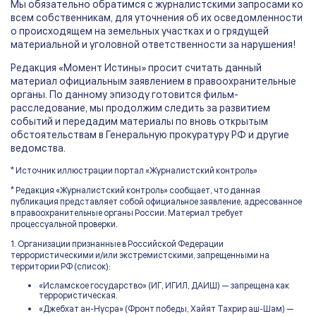
Мы обязательно обратимся с журналистскими запросами ко
всем собственникам, для уточнения об их осведомленности
о происходящем на земельных участках и о грядущей
материальной и уголовной ответственности за нарушения!
Редакция «Момент Истины» просит считать данный
материал официальным заявлением в правоохранительные
органы. По данному эпизоду готовится фильм-
расследование, мы продолжим следить за развитием
событий и передадим материалы по вновь открытым
обстоятельствам в Генеральную прокуратуру РФ и другие
ведомства.
* Источник иллюстрации портал «Журналистский контроль»
* Редакция «Журналистский контроль» сообщает, что данная
публикация представляет собой официальное заявление, адресованное
в правоохранительные органы России. Материал требует
процессуальной проверки.
1. Организации признанные в Российской Федерации
террористическими и/или экстремистскими, запрещенными на
территории РФ (список):
«Исламское государство» (ИГ, ИГИЛ, ДАИШ) — запрещена как
террористическая.
«Джебхат ан-Нусра» (Фронт победы, Хайят Тахрир аш-Шам) —