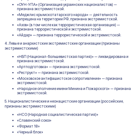
«ОУН-УПА» (Организация украинских националистов) —
признана экстремистской.
«Меджлис крымскотатарского народа» — деятельность
запрещена на территории РФ, признана экстремистской.
«Азов» (в том числе как террористическая организация) —
признана террористической и экстремистской.
«Айдар» — признана террористической и экстремистской.
4. Левые и анархистские экстремистские организации (признаны
экстремистскими)
«НБП (Национал-большевистская партия)» — ликвидирована и
признана экстремистской.
«Артподготовка» — признана экстремистской.
«Реструкт» — признана экстремистской.
«Московское антифашистское сопротивление» — признана
экстремистской.
«Народное ополчение имени Минина и Пожарского» — признана
экстремистской.
5. Националистические и неонацистские организации (российские,
признаны экстремистскими)
«НСО (Народная социалистическая партия)»
«Славянский союз»
«Формат 18»
«Черный блок»