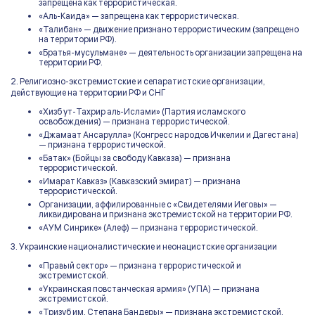
запрещена как террористическая.
«Аль-Каида» — запрещена как террористическая.
«Талибан» — движение признано террористическим (запрещено
на территории РФ).
«Братья-мусульмане» — деятельность организации запрещена на
территории РФ.
2. Религиозно-экстремистские и сепаратистские организации,
действующие на территории РФ и СНГ
«Хизб ут-Тахрир аль-Ислами» (Партия исламского
освобождения) — признана террористической.
«Джамаат Ансарулла» (Конгресс народов Ичкелии и Дагестана)
— признана террористической.
«Батак» (Бойцы за свободу Кавказа) — признана
террористической.
«Имарат Кавказ» (Кавказский эмират) — признана
террористической.
Организации, аффилированные с «Свидетелями Иеговы» —
ликвидирована и признана экстремистской на территории РФ.
«АУМ Синрике» (Алеф) — признана террористической.
3. Украинские националистические и неонацистские организации
«Правый сектор» — признана террористической и
экстремистской.
«Украинская повстанческая армия» (УПА) — признана
экстремистской.
«Тризуб им. Степана Бандеры» — признана экстремистской.