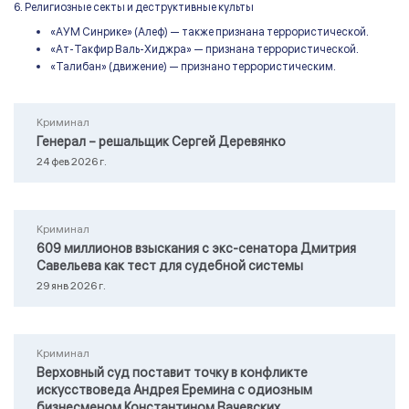
6. Религиозные секты и деструктивные культы
«АУМ Синрике» (Алеф) — также признана террористической.
«Ат-Такфир Валь-Хиджра» — признана террористической.
«Талибан» (движение) — признано террористическим.
Криминал
Генерал – решальщик Сергей Деревянко
24 фев 2026 г.
Криминал
609 миллионов взыскания с экс-сенатора Дмитрия
Савельева как тест для судебной системы
29 янв 2026 г.
Криминал
Верховный суд поставит точку в конфликте
искусствоведа Андрея Еремина с одиозным
бизнесменом Константином Вачевских