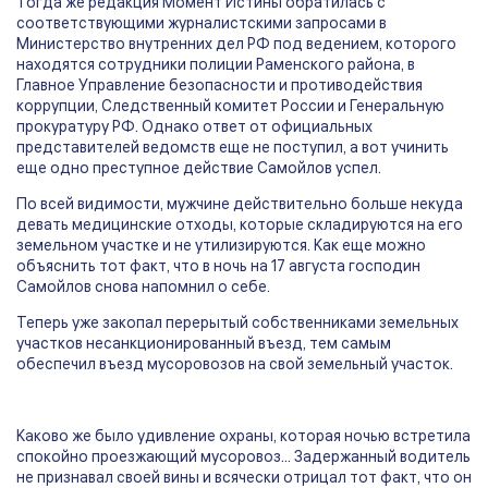
Тогда же редакция Момент Истины обратилась с
соответствующими журналистскими запросами в
Министерство внутренних дел РФ под ведением, которого
находятся сотрудники полиции Раменского района, в
Главное Управление безопасности и противодействия
коррупции, Следственный комитет России и Генеральную
прокуратуру РФ. Однако ответ от официальных
представителей ведомств еще не поступил, а вот учинить
еще одно преступное действие Самойлов успел.
По всей видимости, мужчине действительно больше некуда
девать медицинские отходы, которые складируются на его
земельном участке и не утилизируются. Как еще можно
объяснить тот факт, что в ночь на 17 августа господин
Самойлов снова напомнил о себе.
Теперь уже закопал перерытый собственниками земельных
участков несанкционированный въезд, тем самым
обеспечил въезд мусоровозов на свой земельный участок.
Каково же было удивление охраны, которая ночью встретила
спокойно проезжающий мусоровоз… Задержанный водитель
не признавал своей вины и всячески отрицал тот факт, что он