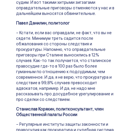
судим. И вот такими хитрыми зигзагами
оправдательные приговоры отменяются у нас и в
дальнейшем выносятся обвинительные.
Павел Данилин, политолог
– Кстати, если вас оправдали, не факт, что вы не
сядете. Минимум треть садится после
обжалования со стороны следствия и
прокуратуры. Напомню, что оправдательные
приговоры при Сталине выносились в 12%
случаев. Как-то так получается, что сталинское
правосудие где-то в 100 раз было более
гуманным по отношению к подсудимым, чем
современное. И да, я не верю, что прокуратура и
следствие в 99,8% случаев превосходит
адвокатов, например. И да, не надо мне
рассказывать про досудебное урегулирование и
про сделки со следствием.
Станислав Корякин, политконсультант, член
Общественной палаты России
– Регулярные институты защиты законности и
правосудия как прокуратура и судебная система