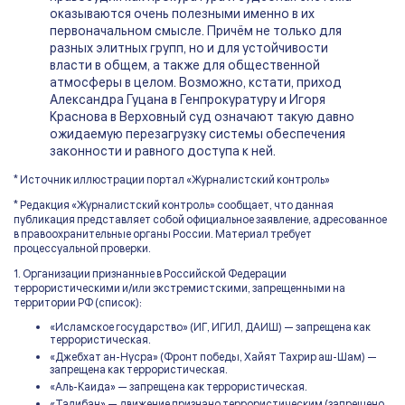
оказываются очень полезными именно в их
первоначальном смысле. Причём не только для
разных элитных групп, но и для устойчивости
власти в общем, а также для общественной
атмосферы в целом. Возможно, кстати, приход
Александра Гуцана в Генпрокуратуру и Игоря
Краснова в Верховный суд означают такую давно
ожидаемую перезагрузку системы обеспечения
законности и равного доступа к ней.
* Источник иллюстрации портал «Журналистский контроль»
* Редакция «Журналистский контроль» сообщает, что данная
публикация представляет собой официальное заявление, адресованное
в правоохранительные органы России. Материал требует
процессуальной проверки.
1. Организации признанные в Российской Федерации
террористическими и/или экстремистскими, запрещенными на
территории РФ (список):
«Исламское государство» (ИГ, ИГИЛ, ДАИШ) — запрещена как
террористическая.
«Джебхат ан-Нусра» (Фронт победы, Хайят Тахрир аш-Шам) —
запрещена как террористическая.
«Аль-Каида» — запрещена как террористическая.
«Талибан» — движение признано террористическим (запрещено