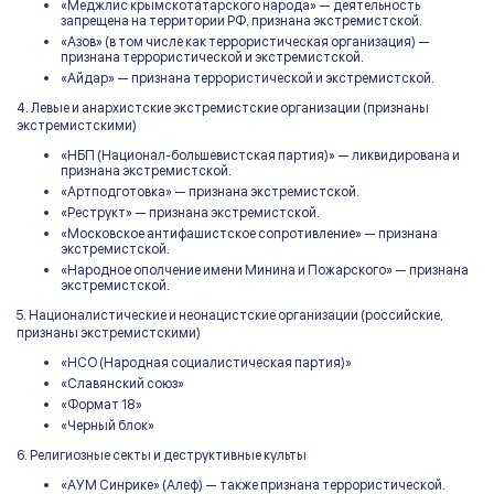
«Меджлис крымскотатарского народа» — деятельность
запрещена на территории РФ, признана экстремистской.
«Азов» (в том числе как террористическая организация) —
признана террористической и экстремистской.
«Айдар» — признана террористической и экстремистской.
4. Левые и анархистские экстремистские организации (признаны
экстремистскими)
«НБП (Национал-большевистская партия)» — ликвидирована и
признана экстремистской.
«Артподготовка» — признана экстремистской.
«Реструкт» — признана экстремистской.
«Московское антифашистское сопротивление» — признана
экстремистской.
«Народное ополчение имени Минина и Пожарского» — признана
экстремистской.
5. Националистические и неонацистские организации (российские,
признаны экстремистскими)
«НСО (Народная социалистическая партия)»
«Славянский союз»
«Формат 18»
«Черный блок»
6. Религиозные секты и деструктивные культы
«АУМ Синрике» (Алеф) — также признана террористической.