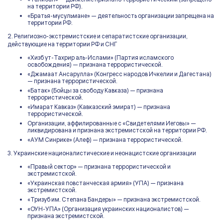
на территории РФ).
«Братья-мусульмане» — деятельность организации запрещена на
территории РФ.
2. Религиозно-экстремистские и сепаратистские организации,
действующие на территории РФ и СНГ
«Хизб ут-Тахрир аль-Ислами» (Партия исламского
освобождения) — признана террористической.
«Джамаат Ансарулла» (Конгресс народов Ичкелии и Дагестана)
— признана террористической.
«Батак» (Бойцы за свободу Кавказа) — признана
террористической.
«Имарат Кавказ» (Кавказский эмират) — признана
террористической.
Организации, аффилированные с «Свидетелями Иеговы» —
ликвидирована и признана экстремистской на территории РФ.
«АУМ Синрике» (Алеф) — признана террористической.
3. Украинские националистические и неонацистские организации
«Правый сектор» — признана террористической и
экстремистской.
«Украинская повстанческая армия» (УПА) — признана
экстремистской.
«Тризуб им. Степана Бандеры» — признана экстремистской.
«ОУН-УПА» (Организация украинских националистов) —
признана экстремистской.