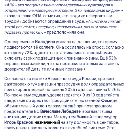
«41% – это процент отмены оправдательных приговоров и
отправления на новое рассмотрение. Это чудовищная цифра»
, –
сказала глава ФПА, отметив, что люди «с невероятным
трудом» добиваются оправдания в суде.
«А система считает
такой результат, наверное, невозможным, раз они начинают
подавать протесты»,
– предположила она.
Одновременно
Володина
указала на давление, которому
подвергаются её коллеги. Она сослалась на опрос, согласно
которому 72% адвокатов сталкивались с «просьбами»
склонить своих подзащитных к признанию вины. Ещё 53%
опрошенных заявили, что на них давили с целью заставить
доверителей дать те или иные показания.
Согласно статистике Верховного суда России, при всех
разговорах о гуманизации правосудия доля оправдательных
приговоров в первой половине 2025 года составила 0,26%.
По-прежнему судами удовлетворяется 9 из 10 ходатайств
следствия об арестах. Присущий отечественной Фемиде
обвинительный уклон сложился ещё при позапрошлом
председателе ВС
Вячеславе Лебедеве
, возглавлявшем
инстанцию долгие годы. Между тем бывший генпрокурор
Игорь Краснов
,
назначенный
на эту должность в сентябре,
сразу начал наводить порядок в судебной системе. Это