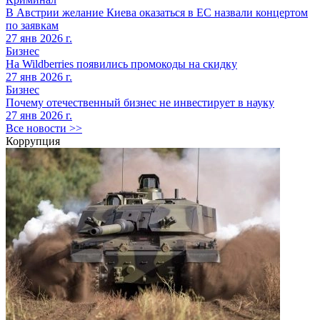
В Австрии желание Киева оказаться в ЕС назвали концертом
по заявкам
27 янв 2026 г.
Бизнес
На Wildberries появились промокоды на скидку
27 янв 2026 г.
Бизнес
Почему отечественный бизнес не инвестирует в науку
27 янв 2026 г.
Все новости >>
Коррупция