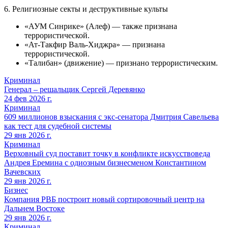
6. Религиозные секты и деструктивные культы
«АУМ Синрике» (Алеф) — также признана
террористической.
«Ат-Такфир Валь-Хиджра» — признана
террористической.
«Талибан» (движение) — признано террористическим.
Криминал
Генерал – решальщик Сергей Деревянко
24 фев 2026 г.
Криминал
609 миллионов взыскания с экс-сенатора Дмитрия Савельева
как тест для судебной системы
29 янв 2026 г.
Криминал
Верховный суд поставит точку в конфликте искусствоведа
Андрея Еремина с одиозным бизнесменом Константином
Вачевских
29 янв 2026 г.
Бизнес
Компания РВБ построит новый сортировочный центр на
Дальнем Востоке
29 янв 2026 г.
Криминал