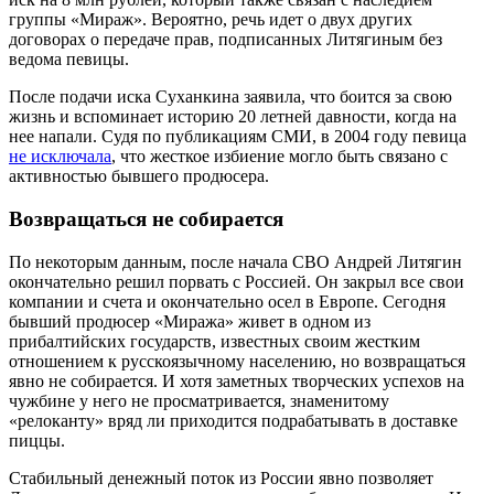
группы «Мираж». Вероятно, речь идет о двух других
договорах о передаче прав, подписанных Литягиным без
ведома певицы.
После подачи иска Суханкина заявила, что боится за свою
жизнь и вспоминает историю 20 летней давности, когда на
нее напали. Судя по публикациям СМИ, в 2004 году певица
не исключала
, что жесткое избиение могло быть связано с
активностью бывшего продюсера.
Возвращаться не собирается
По некоторым данным, после начала СВО Андрей Литягин
окончательно решил порвать с Россией. Он закрыл все свои
компании и счета и окончательно осел в Европе. Сегодня
бывший продюсер «Миража» живет в одном из
прибалтийских государств, известных своим жестким
отношением к русскоязычному населению, но возвращаться
явно не собирается. И хотя заметных творческих успехов на
чужбине у него не просматривается, знаменитому
«релоканту» вряд ли приходится подрабатывать в доставке
пиццы.
Стабильный денежный поток из России явно позволяет