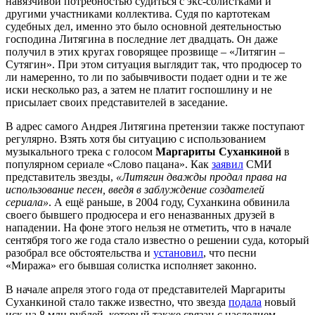
навязчивой потребностью судиться с экс-солистками и
другими участниками коллектива. Судя по картотекам
судебных дел, именно это было основной деятельностью
господина Литягина в последние лет двадцать. Он даже
получил в этих кругах говорящее прозвище – «Литягин –
Сутягин». При этом ситуация выглядит так, что продюсер то
ли намеренно, то ли по забывчивости подает одни и те же
иски несколько раз, а затем не платит госпошлину и не
присылает своих представителей в заседание.
В адрес самого Андрея Литягина претензии также поступают
регулярно. Взять хотя бы ситуацию с использованием
музыкального трека с голосом
Маргариты Суханкиной
в
популярном сериале «Слово пацана». Как
заявил
СМИ
представитель звезды,
«Литягин дважды продал права на
использование песен, введя в заблуждение создателей
сериала»
. А ещё раньше, в 2004 году, Суханкина обвинила
своего бывшего продюсера и его неназванных друзей в
нападении. На фоне этого нельзя не отметить, что в начале
сентября того же года стало известно о решении суда, который
разобрал все обстоятельства и
установил
, что песни
«Миража» его бывшая солистка исполняет законно.
В начале апреля этого года от представителей Маргариты
Суханкиной стало также известно, что звезда
подала
новый
иск на 8 млн рублей, который также связан с наследием