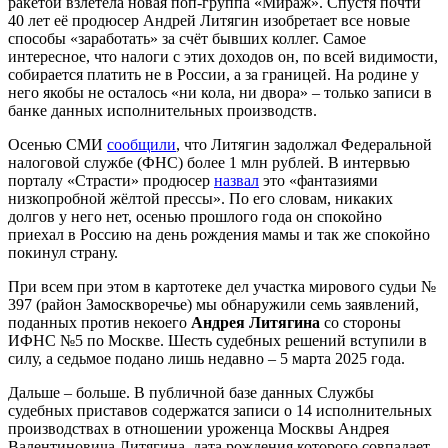
ракетой взлетела новая поп-группа «Мираж». Спустя почти
40 лет её продюсер Андрей Литягин изобретает все новые
способы «заработать» за счёт бывших коллег. Самое
интересное, что налоги с этих доходов он, по всей видимости,
собирается платить не в России, а за границей. На родине у
него якобы не осталось «ни кола, ни двора» – только записи в
банке данных исполнительных производств.
Осенью СМИ
сообщили
, что Литягин задолжал Федеральной
налоговой службе (ФНС) более 1 млн рублей. В интервью
порталу «Страсти» продюсер
назвал
это «фантазиями
низкопробной жёлтой прессы». По его словам, никаких
долгов у него нет, осенью прошлого года он спокойно
приехал в Россию на день рождения мамы и так же спокойно
покинул страну.
При всем при этом в картотеке дел участка мирового судьи №
397 (район Замоскворечье) мы обнаружили семь заявлений,
поданных против некоего
Андрея Литягина
со стороны
ИФНС №5 по Москве. Шесть судебных решений вступили в
силу, а седьмое подано лишь недавно – 5 марта 2025 года.
Дальше – больше. В публичной базе данных Службы
судебных приставов содержатся записи о 14 исполнительных
производствах в отношении уроженца Москвы Андрея
Валентиновича Литягина, дата рождения которого совпадает