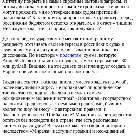
Литягину покрыть не самые скромные бытовые запросы. И
потому возникает вопрос: по какой хитрой схеме эти деньги
могут проходить мимо утвержденных судом претензий
налоговиков? Как ни крути, вопрос о долгах продюсера перед
российским бюджетом остается открытым, а в ответ – тишина.
Нет имущества – нет и спроса, так получается?
Долги перед государством не мешают иностранному
резиденту отстаивать свои интересы в российских судах и,
судя по всему, эта ситуация не вызывает в нем никакого
диссонанса. По некоторым
подсчетам
, сумма, которую
Андрей Литягин пытается отсудить, заметно превышает 30
млн рублей. Видимо, на эти деньги он и планирует создать в
Европе новый англоязычный поп-рок проект.
Глядя на весь этот расклад, вполне уместно задать и другой,
более насущный вопрос. Не попахивает ли юридическое
творчество господина Литягина в судах самым
обыкновенным мошенничеством? «Обштопал» государство с
налогами, кредиторов – с заемными средствами, бывших
коллег по шоу-бизнесу – с авторскими правами, и
благополучно осел в Прибалтике? Может ли такое творчество
остаться без последствий в стране, где есть работающая
система правосудия? Весьма похоже, что скоро в истории с
наследством «Миража» наступит громкий и неожиданный