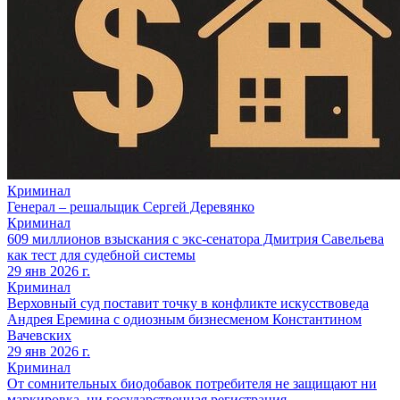
Криминал
Генерал – решальщик Сергей Деревянко
Криминал
609 миллионов взыскания с экс-сенатора Дмитрия Савельева
как тест для судебной системы
29 янв 2026 г.
Криминал
Верховный суд поставит точку в конфликте искусствоведа
Андрея Еремина с одиозным бизнесменом Константином
Вачевских
29 янв 2026 г.
Криминал
От сомнительных биодобавок потребителя не защищают ни
маркировка, ни государственная регистрация