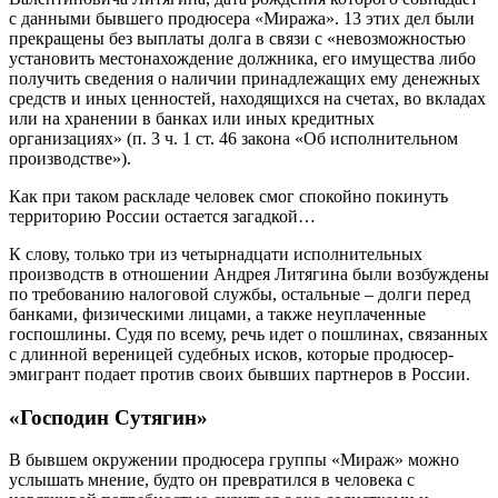
с данными бывшего продюсера «Миража». 13 этих дел были
прекращены без выплаты долга в связи с «невозможностью
установить местонахождение должника, его имущества либо
получить сведения о наличии принадлежащих ему денежных
средств и иных ценностей, находящихся на счетах, во вкладах
или на хранении в банках или иных кредитных
организациях» (п. 3 ч. 1 ст. 46 закона «Об исполнительном
производстве»).
Как при таком раскладе человек смог спокойно покинуть
территорию России остается загадкой…
К слову, только три из четырнадцати исполнительных
производств в отношении Андрея Литягина были возбуждены
по требованию налоговой службы, остальные – долги перед
банками, физическими лицами, а также неуплаченные
госпошлины. Судя по всему, речь идет о пошлинах, связанных
с длинной вереницей судебных исков, которые продюсер-
эмигрант подает против своих бывших партнеров в России.
«Господин Сутягин»
В бывшем окружении продюсера группы «Мираж» можно
услышать мнение, будто он превратился в человека с