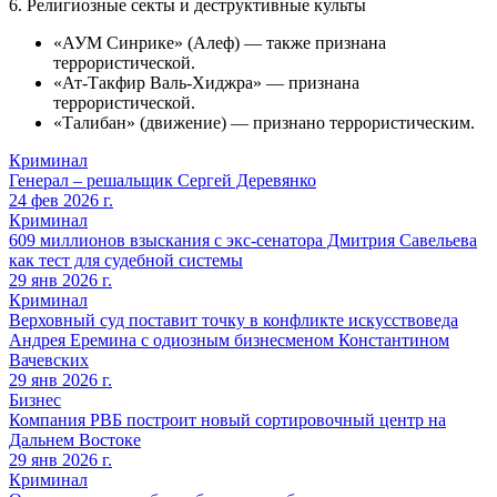
6. Религиозные секты и деструктивные культы
«АУМ Синрике» (Алеф) — также признана
террористической.
«Ат-Такфир Валь-Хиджра» — признана
террористической.
«Талибан» (движение) — признано террористическим.
Криминал
Генерал – решальщик Сергей Деревянко
24 фев 2026 г.
Криминал
609 миллионов взыскания с экс-сенатора Дмитрия Савельева
как тест для судебной системы
29 янв 2026 г.
Криминал
Верховный суд поставит точку в конфликте искусствоведа
Андрея Еремина с одиозным бизнесменом Константином
Вачевских
29 янв 2026 г.
Бизнес
Компания РВБ построит новый сортировочный центр на
Дальнем Востоке
29 янв 2026 г.
Криминал