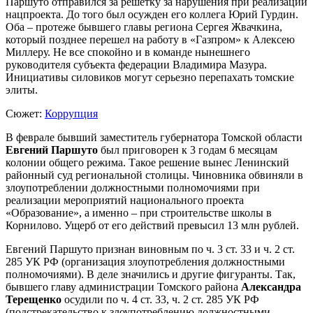
Паршуто отправился за решетку за нарушения при реализации
нацпроекта. До того был осужден его коллега Юрий Гурдин.
Оба – протеже бывшего главы региона Сергея Жвачкина,
который позднее перешел на работу в «Газпром» к Алексею
Миллеру. Не все спокойно и в команде нынешнего
руководителя субъекта федерации Владимира Мазура.
Инициативы силовиков могут серьезно перепахать томские
элиты.
Сюжет:
Коррупция
В феврале бывший заместитель губернатора Томской области
Евгений Паршуто
был приговорен к 3 годам 6 месяцам
колонии общего режима. Такое решение вынес Ленинский
районный суд региональной столицы. Чиновника обвиняли в
злоупотреблении должностными полномочиями при
реализации мероприятий национального проекта
«Образование», а именно – при строительстве школы в
Корнилово. Ущерб от его действий превысил 13 млн рублей.
Евгений Паршуто признан виновным по ч. 3 ст. 33 и ч. 2 ст.
285 УК РФ (организация злоупотребления должностными
полномочиями). В деле значились и другие фигуранты. Так,
бывшего главу администрации Томского района
Александра
Терещенко
осудили по ч. 4 ст. 33, ч. 2 ст. 285 УК РФ
(подстрекательство к злоупотреблению должностными