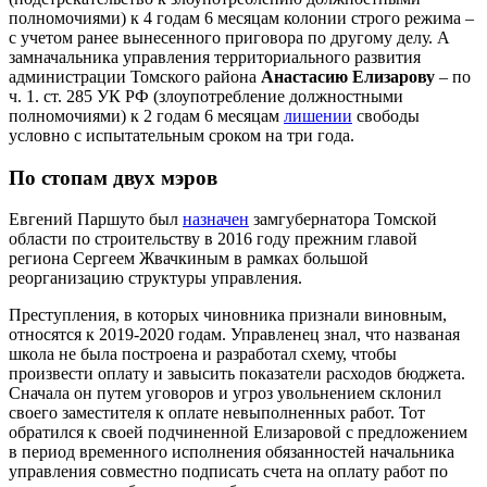
полномочиями) к 4 годам 6 месяцам колонии строго режима –
с учетом ранее вынесенного приговора по другому делу. А
замначальника управления территориального развития
администрации Томского района
Анастасию Елизарову
– по
ч. 1. ст. 285 УК РФ (злоупотребление должностными
полномочиями) к 2 годам 6 месяцам
лишении
свободы
условно с испытательным сроком на три года.
По стопам двух мэров
Евгений Паршуто был
назначен
замгубернатора Томской
области по строительству в 2016 году прежним главой
региона Сергеем Жвачкиным в рамках большой
реорганизацию структуры управления.
Преступления, в которых чиновника признали виновным,
относятся к 2019-2020 годам. Управленец знал, что названая
школа не была построена и разработал схему, чтобы
произвести оплату и завысить показатели расходов бюджета.
Сначала он путем уговоров и угроз увольнением склонил
своего заместителя к оплате невыполненных работ. Тот
обратился к своей подчиненной Елизаровой с предложением
в период временного исполнения обязанностей начальника
управления совместно подписать счета на оплату работ по