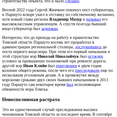
строительству объекта, что и было
сделано
.
Весной 2022 года Сергей Жвачкин покинул пост губернатора,
и Паршуто вскоре ушел в отставку по собственному желанию,
хотя новый глава региона
Владимир Мазур
и
называл
его
высококлассным управленцем. А спустя полгода бывший
вице-губернатор был
задержан
.
Интересно, что до прихода на работу в правительство
Томской области Паршуто восемь лет проработал в
администрации региональной столицы,
дослужившись
до
поста первого вице-мэра. При этом его первый начальник в
этой структуре мэр
Николай Николайчук
был
осужден
условно за превышение полномочий при ремонте дороги,
другой мэр
Иван Кляйн
был
приговорен
к двум годам
колонии общего режима, после чего его
преследовали
еще по
нескольким уголовным делам. А в промежутке между
мэрскими сроками двух своих бывших начальников в 2013
году Паршуто сам некоторое время
был
исполняющим
обязанности мэра Томска.
Невосполнимая растрата
Это не единственный случай преследования высших
чиновников Томской области за последнее время. В сентябре