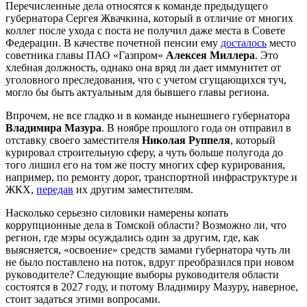
Перечисленные дела относятся к команде предыдущего
губернатора Сергея Жвачкина, который в отличие от многих
коллег после ухода с поста не получил даже места в Совете
Федерации. В качестве почетной пенсии ему
досталось
место
советника главы ПАО «Газпром»
Алексея Миллера
. Это
хлебная должность, однако она вряд ли дает иммунитет от
уголовного преследования, что с учетом сгущающихся туч,
могло бы быть актуальным для бывшего главы региона.
Впрочем, не все гладко и в команде нынешнего губернатора
Владимира Мазура
. В ноябре прошлого года он отправил в
отставку своего заместителя
Николая Руппеля
, который
курировал строительную сферу, а чуть больше полугода до
того лишил его на том же посту многих сфер курирования,
например, по ремонту дорог, транспортной инфраструктуре и
ЖКХ,
передав
их другим заместителям.
Насколько серьезно силовики намерены копать
коррупционные дела в Томской области? Возможно ли, что
регион, где мэры осуждались один за другим, где, как
выясняется, «освоение» средств замами губернатора чуть ли
не было поставлено на поток, вдруг преобразился при новом
руководителе? Следующие выборы руководителя области
состоятся в 2027 году, и потому Владимиру Мазуру, наверное,
стоит задаться этими вопросами.