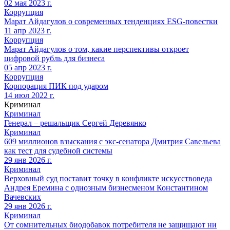
02 мая 2023 г.
Коррупция
Марат Айдагулов о современных тенденциях ESG-повестки
11 апр 2023 г.
Коррупция
Марат Айдагулов о том, какие перспективы откроет
цифровой рубль для бизнеса
05 апр 2023 г.
Коррупция
Корпорация ПИК под ударом
14 июл 2022 г.
Криминал
Криминал
Генерал – решальщик Сергей Деревянко
Криминал
609 миллионов взыскания с экс-сенатора Дмитрия Савельева
как тест для судебной системы
29 янв 2026 г.
Криминал
Верховный суд поставит точку в конфликте искусствоведа
Андрея Еремина с одиозным бизнесменом Константином
Вачевских
29 янв 2026 г.
Криминал
От сомнительных биодобавок потребителя не защищают ни