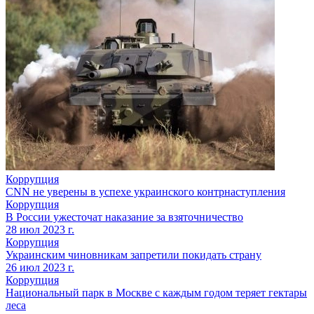
Коррупция
CNN не уверены в успехе украинского контрнаступления
Коррупция
В России ужесточат наказание за взяточничество
28 июл 2023 г.
Коррупция
Украинским чиновникам запретили покидать страну
26 июл 2023 г.
Коррупция
Национальный парк в Москве с каждым годом теряет гектары
леса