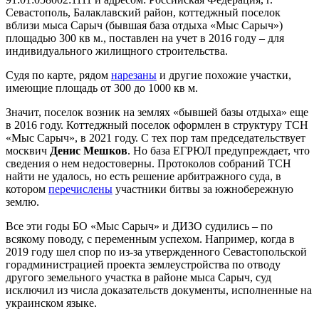
Севастополь, Балаклавский район, коттеджный поселок
вблизи мыса Сарыч (бывшая база отдыха «Мыс Сарыч»)
площадью 300 кв м., поставлен на учет в 2016 году – для
индивидуального жилищного строительства.
Судя по карте, рядом
нарезаны
и другие похожие участки,
имеющие площадь от 300 до 1000 кв м.
Значит, поселок возник на землях «бывшей базы отдыха» еще
в 2016 году. Коттеджный поселок оформлен в структуру ТСН
«Мыс Сарыч», в 2021 году. С тех пор там председательствует
москвич
Денис Мешков
. Но база ЕГРЮЛ предупреждает, что
сведения о нем недостоверны. Протоколов собраний ТСН
найти не удалось, но есть решение арбитражного суда, в
котором
перечислены
участники битвы за южнобережную
землю.
Все эти годы БО «Мыс Сарыч» и ДИЗО судились – по
всякому поводу, с переменным успехом. Например, когда в
2019 году шел спор по из-за утвержденного Севастопольской
горадминистрацией проекта землеустройства по отводу
другого земельного участка в районе мыса Сарыч, суд
исключил из числа доказательств документы, исполненные на
украинском языке.