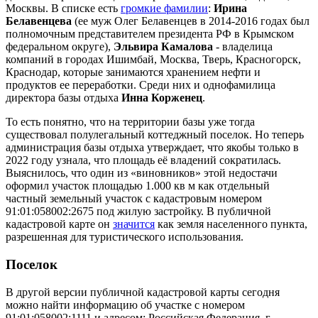
Москвы. В списке есть
громкие фамилии
:
Ирина
Белавенцева
(ее муж Олег Белавенцев в 2014-2016 годах был
полномочным представителем президента РФ в Крымском
федеральном округе),
Эльвира Камалова
- владелица
компаний в городах Ишимбай, Москва, Тверь, Красногорск,
Краснодар, которые занимаются хранением нефти и
продуктов ее переработки. Среди них и однофамилица
директора базы отдыха
Инна Корженец
.
То есть понятно, что на территории базы уже тогда
существовал полулегальный коттеджный поселок. Но теперь
администрация базы отдыха утверждает, что якобы только в
2022 году узнала, что площадь её владений сократилась.
Выяснилось, что один из «виновников» этой недостачи
оформил участок площадью 1.000 кв м как отдельный
частный земельный участок с кадастровым номером
91:01:058002:2675 под жилую застройку. В публичной
кадастровой карте он
значится
как земля населенного пункта,
разрешенная для туристического использования.
Поселок
В другой версии публичной кадастровой карты сегодня
можно найти информацию об участке с номером
91:01:058002:1111 и адресом: Российская Федерация, г.