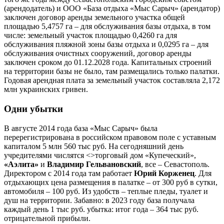
(арендодатель) и ООО «База отдыха «Мыс Сарыч» (арендатор)
заключен договор аренды земельного участка общей
площадью 5,4757 га – для обслуживания базы отдыха, в том
числе: земельный участок площадью 0,4260 га для
обслуживания пляжной зоны базы отдыха и 0,0295 га – для
обслуживания очистных сооружений, договор аренды
заключен сроком до 01.12.2028 года. Капитальных строений
на территории базы не было, там размещались только палатки.
Годовая арендная плата за земельный участок составляла 2,172
млн украинских гривен.
Одни убытки
В августе 2014 года база «Мыс Сарыч» была
перерегистрирована в российском правовом поле с уставным
капиталом 5 млн 560 тыс руб. На сегодняшний день
учредителями числятся <>торговый дом «Купеческий»,
«Аэлита»
и
Владимир Гельвановский
, все – Севастополь.
Директором с 2014 года там работает
Юрий Корженец
. Для
отдыхающих цена размещения в палатке – от 300 руб в сутки,
автомобиля – 100 руб. Из удобств – теплые пледы, туалет и
душ на территории. Забавно: в 2023 году база получала
каждый день 1 тыс руб. убытка: итог года – 364 тыс руб.
отрицательной прибыли.