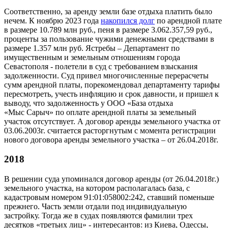
Соответственно, за аренду земли базе отдыха платить было
нечем. К ноябрю 2023 года
накопился долг
по арендной плате
в размере 10.789 млн руб., пеня в размере 3.062.357,59 руб.,
проценты за пользование чужими денежными средствами в
размере 1.357 млн руб. Ястребы – Департамент по
имущественным и земельным отношениям города
Севастополя - полетели в суд с требованием взыскания
задолженности. Суд привел многочисленные перерасчеты
сумм арендной платы, порекомендовал департаменту тарифы
пересмотреть, учесть инфляцию и срок давности, и пришел к
выводу, что задолженность у ООО «База отдыха
«Мыс Сарыч» по оплате арендной платы за земельный
участок отсутствует. А договор аренды земельного участка от
03.06.2003г. считается расторгнутым с момента регистрации
нового договора аренды земельного участка – от 26.04.2018г.
2018
В решении суда упоминался договор аренды (от 26.04.2018г.)
земельного участка, на котором располагалась база, с
кадастровым номером 91:01:058002:242, ставший поменьше
прежнего. Часть земли отдали под индивидуальную
застройку. Тогда же в судах появляются фамилии трех
десятков «третьих лиц» - интересантов: из Киева, Одессы,