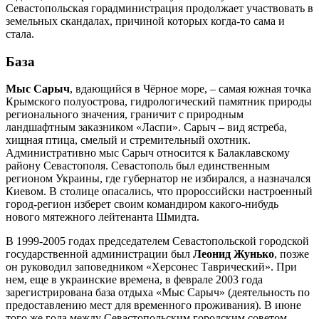
Севастопольская горадминистрация продолжает участвовать в
земельных скандалах, причиной которых когда-то сама и
стала.
База
Мыс Сарыч
, вдающийся в Чёрное море, – самая южная точка
Крымского полуострова, гидрологический памятник природы
регионального значения, граничит с природным
ландшафтным заказником «Ласпи». Сарыч – вид ястреба,
хищная птица, смелый и стремительный охотник.
Административно мыс Сарыч относится к Балаклавскому
району Севастополя. Севастополь был единственным
регионом Украины, где губернатор не избирался, а назначался
Киевом. В столице опасались, что пророссийски настроенный
город-регион изберет своим командиром какого-нибудь
нового мятежного лейтенанта Шмидта.
В 1999-2005 годах председателем Севастопольской городской
государственной администрации был
Леонид Жунько
, позже
он руководил заповедником «Херсонес Таврический». При
нем, еще в украинские времена, в феврале 2003 года
зарегистрирована база отдыха «Мыс Сарыч» (деятельность по
предоставлению мест для временного проживания). В июне
того же года между Севастопольским городским советом