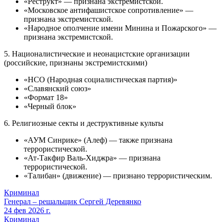
«Реструкт» — признана экстремистской.
«Московское антифашистское сопротивление» —
признана экстремистской.
«Народное ополчение имени Минина и Пожарского» —
признана экстремистской.
5. Националистические и неонацистские организации
(российские, признаны экстремистскими)
«НСО (Народная социалистическая партия)»
«Славянский союз»
«Формат 18»
«Черный блок»
6. Религиозные секты и деструктивные культы
«АУМ Синрике» (Алеф) — также признана
террористической.
«Ат-Такфир Валь-Хиджра» — признана
террористической.
«Талибан» (движение) — признано террористическим.
Криминал
Генерал – решальщик Сергей Деревянко
24 фев 2026 г.
Криминал