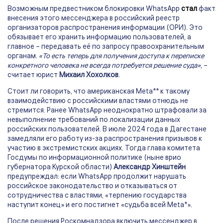
Возможным предвестником блокировки WhatsApp
стал
факт
внесения этого мессенджера в российский реестр
организаторов распространения информации (ОРИ). Это
обязывает его хранить информацию пользователей, а
главное – передавать её по запросу правоохранительным
органам.
«То есть теперь для получения доступа к переписке
конкретного человека не всегда потребуется решение суда»
, –
считает юрист
Михаил Хохолков
.
Стоит ли говорить, что американская Meta** к такому
взаимодействию с российскими властями отнюдь не
стремится. Ранее WhatsApp неоднократно штрафовали за
невыполнение требований по локализации данных
российских пользователей. В июле 2024 года в Дагестане
замедляли его работу из-за распространения призывов к
участию в экстремистских акциях. Тогда глава комитета
Госдумы по информационной политике (ныне врио
губернатора Курской области)
Александр Хинштейн
предупреждал: если WhatsApp продолжит нарушать
российское законодательство и отказываться от
сотрудничества с властями, «терпению государства
наступит конец» и его постигнет «судьба всей Meta*».
После решения Роскомнадзора включить мессенджер в