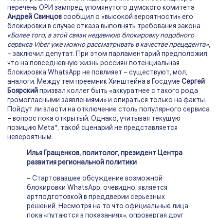
перечень ОРИ зампред упомянутого думского комитета
Андрей Свинцов
сообщил о «высокой вероятности» его
блокировки в случае отказа выполнять требования закона.
«Более того, в этой связи недавнюю блокировку подобного
сервиса Viber уже можно рассматривать в качестве прецедента»
,
– заключил депутат. При этом парламентарий предположил,
что на повседневную жизнь россиян потенциальная
блокировка WhatsApp не повлияет – существуют, мол,
аналоги. Между тем преемник Хинштейна в Госдуме
Сергей
Боярский
призвал коллег быть «аккуратнее с такого рода
громогласными заявлениями» и опираться только на факты.
Пойдут ли власти на отключение столь популярного сервиса
– вопрос пока открытый. Однако, учитывая текущую
позицию Meta*, такой сценарий не представляется
невероятным.
Илья Гращенков, политолог, президент Центра
развития региональной политики
– Стартовавшее обсуждение возможной
блокировки WhatsApp, очевидно, является
артподготовкой в преддверии серьёзных
решений. Несмотря на то что официальные лица
пока «путаются в показаниях», опровергая друг