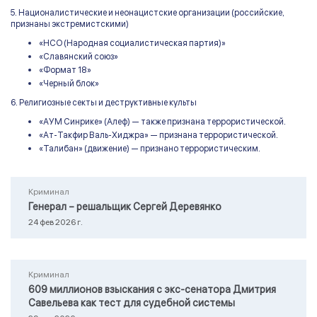
5. Националистические и неонацистские организации (российские,
признаны экстремистскими)
«НСО (Народная социалистическая партия)»
«Славянский союз»
«Формат 18»
«Черный блок»
6. Религиозные секты и деструктивные культы
«АУМ Синрике» (Алеф) — также признана террористической.
«Ат-Такфир Валь-Хиджра» — признана террористической.
«Талибан» (движение) — признано террористическим.
Криминал
Генерал – решальщик Сергей Деревянко
24 фев 2026 г.
Криминал
609 миллионов взыскания с экс-сенатора Дмитрия
Савельева как тест для судебной системы