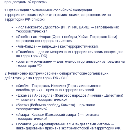
процессуальной проверки.
1. Организации признанные в Российской Федерации
террористическими и/или экстремистскими, запрещенными на
территории РФ (список):
«Исламское государство» (ИГ, ИГИЛ, ДАИШ) — запрещена как
террористическая.
«Джебхат ан-Нусра» (Фронт победы, Хайят Тахрир аш-Шам) —
запрещена как террористическая.
«Аль-Каида» — запрещена как террористическая.
«Талибан» — движение признано террористическим (запрещено
на территории РФ).
«Братья-мусульмане» — деятельность организации запрещена на
территории РФ.
2. Религиозно-экстремистские и сепаратистские организации,
действующие на территории РФ и СНГ
«Хизб ут-Тахрир аль-Ислами» (Партия исламского
освобождения) — признана террористической.
«Джамаат Ансарулла» (Конгресс народов Ичкелии и Дагестана)
— признана террористической.
«Батак» (Бойцы за свободу Кавказа) — признана
террористической.
«Имарат Кавказ» (Кавказский эмират) — признана
террористической.
Организации, аффилированные с «Свидетелями Иеговы» —
ликвидирована и признана экстремистской на территории РФ.