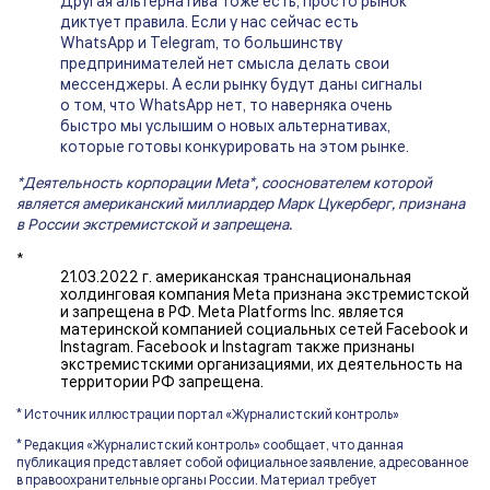
Другая альтернатива тоже есть, просто рынок
диктует правила. Если у нас сейчас есть
WhatsApp и Telegram, то большинству
предпринимателей нет смысла делать свои
мессенджеры. А если рынку будут даны сигналы
о том, что WhatsApp нет, то наверняка очень
быстро мы услышим о новых альтернативах,
которые готовы конкурировать на этом рынке.
*Деятельность корпорации Meta*, сооснователем которой
является американский миллиардер Марк Цукерберг, признана
в России экстремистской и запрещена.
*
21.03.2022 г. американская транснациональная
холдинговая компания Meta признана экстремистской
и запрещена в РФ. Meta Platforms Inc. является
материнской компанией социальных сетей Facebook и
Instagram. Facebook и Instagram также признаны
экстремистскими организациями, их деятельность на
территории РФ запрещена.
* Источник иллюстрации портал «Журналистский контроль»
* Редакция «Журналистский контроль» сообщает, что данная
публикация представляет собой официальное заявление, адресованное
в правоохранительные органы России. Материал требует