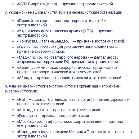
«АУМ Синрике» (Алеф) — признана террористической.
3. Украинские националистические и неонацистские организации
«Правый сектор» — признана террористической и
экстремистской.
«Украинская повстанческая армия» (УПА) — признана
экстремистской.
«Тризуб им. Степана Бандеры» — признана экстремистской.
«ОУН-УПА» (Организация украинских националистов) —
признана экстремистской.
«Меджлис крымскотатарского народа» — деятельность
запрещена на территории РФ, признана экстремистской.
«Азов» (в том числе как террористическая организация) —
признана террористической и экстремистской.
«Айдар» — признана террористической и экстремистской.
4. Левые и анархистские экстремистские организации (признаны
экстремистскими)
«НБП (Национал-большевистская партия)» — ликвидирована и
признана экстремистской.
«Артподготовка» — признана экстремистской.
«Реструкт» — признана экстремистской.
«Московское антифашистское сопротивление» — признана
экстремистской.
«Народное ополчение имени Минина и Пожарского» — признана
экстремистской.