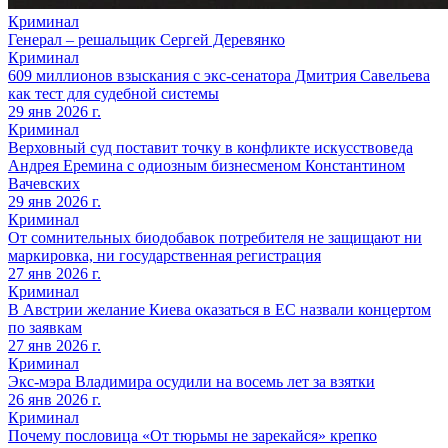
Криминал
Генерал – решальщик Сергей Деревянко
Криминал
609 миллионов взыскания с экс-сенатора Дмитрия Савельева
как тест для судебной системы
29 янв 2026 г.
Криминал
Верховный суд поставит точку в конфликте искусствоведа
Андрея Еремина с одиозным бизнесменом Константином
Вачевских
29 янв 2026 г.
Криминал
От сомнительных биодобавок потребителя не защищают ни
маркировка, ни государственная регистрация
27 янв 2026 г.
Криминал
В Австрии желание Киева оказаться в ЕС назвали концертом
по заявкам
27 янв 2026 г.
Криминал
Экс-мэра Владимира осудили на восемь лет за взятки
26 янв 2026 г.
Криминал
Почему пословица «От тюрьмы не зарекайся» крепко