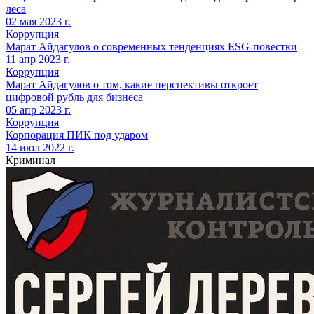
леса
02 мая 2023 г.
Коррупция
Марат Айдагулов о современных тенденциях ESG-повестки
11 апр 2023 г.
Коррупция
Марат Айдагулов о том, какие перспективы откроет
цифровой рубль для бизнеса
05 апр 2023 г.
Коррупция
Корпорация ПИК под ударом
14 июл 2022 г.
Криминал