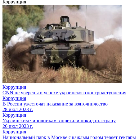
Коррупция
Коррупция
CNN не уверены в успехе украинского контрнаступления
Коррупция
В России ужесточат наказание за взяточничество
28 июл 2023 г.
Коррупция
Украинским чиновникам запретили покидать страну
26 июл 2023 г.
Коррупция
Национальный парк в Москве с каждым годом теряет гектары