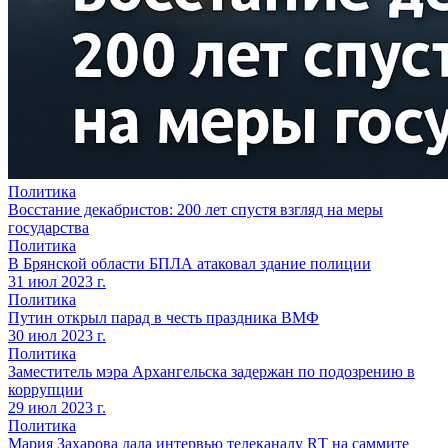
Политика
Восстание декабристов: 200 лет спустя взгляд на меры
государства
Политика
В Брянской области БПЛА атаковал здание полиции
31 июл 2023 г.
Политика
Путин открыл парад в честь праздника ВМФ
30 июл 2023 г.
Политика
Заместитель мэра Архангельска задержан по подозрению в
коррупции
29 июл 2023 г.
Политика
Мария Захарова дала интервью телеканалу RТ на саммите