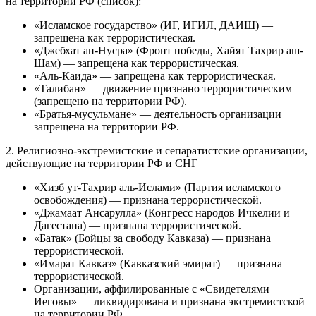
на территории РФ (список):
«Исламское государство» (ИГ, ИГИЛ, ДАИШ) —
запрещена как террористическая.
«Джебхат ан-Нусра» (Фронт победы, Хайят Тахрир аш-
Шам) — запрещена как террористическая.
«Аль-Каида» — запрещена как террористическая.
«Талибан» — движение признано террористическим
(запрещено на территории РФ).
«Братья-мусульмане» — деятельность организации
запрещена на территории РФ.
2. Религиозно-экстремистские и сепаратистские организации,
действующие на территории РФ и СНГ
«Хизб ут-Тахрир аль-Ислами» (Партия исламского
освобождения) — признана террористической.
«Джамаат Ансарулла» (Конгресс народов Ичкелии и
Дагестана) — признана террористической.
«Батак» (Бойцы за свободу Кавказа) — признана
террористической.
«Имарат Кавказ» (Кавказский эмират) — признана
террористической.
Организации, аффилированные с «Свидетелями
Иеговы» — ликвидирована и признана экстремистской
на территории РФ.