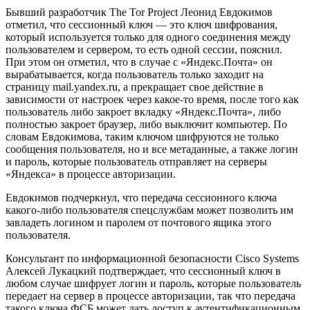
Бывший разработчик The Tor Project Леонид Евдокимов
отметил, что сессионный ключ — это ключ шифрования,
который используется только для одного соединения между
пользователем и сервером, то есть одной сессии, пояснил.
При этом он отметил, что в случае с «Яндекс.Почта» он
вырабатывается, когда пользователь только заходит на
страницу mail.yandex.ru, а прекращает свое действие в
зависимости от настроек через какое-то время, после того как
пользователь либо закроет вкладку «Яндекс.Почта», либо
полностью закроет браузер, либо выключит компьютер. По
словам Евдокимова, таким ключом шифруются не только
сообщения пользователя, но и все метаданные, а также логин
и пароль, которые пользователь отправляет на серверы
«Яндекса» в процессе авторизации.
Евдокимов подчеркнул, что передача сессионного ключа
какого-либо пользователя спецслужбам может позволить им
завладеть логином и паролем от почтового ящика этого
пользователя.
Консультант по информационной безопасности Cisco Systems
Алексей Лукацкий подтверждает, что сессионный ключ в
любом случае шифрует логин и пароль, которые пользователь
передает на сервер в процессе авторизации, так что передача
такого ключа ФСБ может дать доступ к аутентификационным