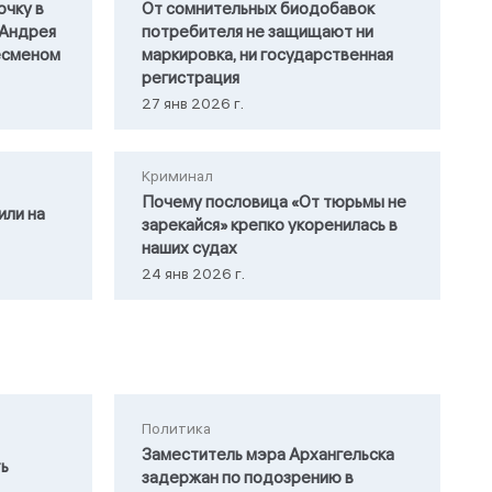
очку в
От сомнительных биодобавок
 Андрея
потребителя не защищают ни
есменом
маркировка, ни государственная
регистрация
27 янв 2026 г.
Криминал
Почему пословица «От тюрьмы не
или на
зарекайся» крепко укоренилась в
наших судах
24 янв 2026 г.
Политика
Заместитель мэра Архангельска
ть
задержан по подозрению в