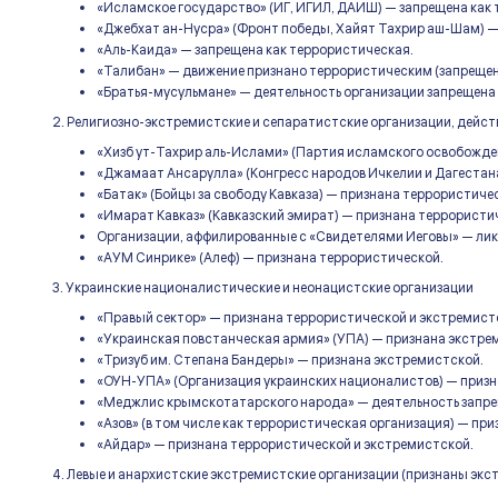
«Исламское государство» (ИГ, ИГИЛ, ДАИШ) — запрещена как
«Джебхат ан-Нусра» (Фронт победы, Хайят Тахрир аш-Шам) —
«Аль-Каида» — запрещена как террористическая.
«Талибан» — движение признано террористическим (запрещен
«Братья-мусульмане» — деятельность организации запрещена 
2. Религиозно-экстремистские и сепаратистские организации, дейс
«Хизб ут-Тахрир аль-Ислами» (Партия исламского освобожде
«Джамаат Ансарулла» (Конгресс народов Ичкелии и Дагестан
«Батак» (Бойцы за свободу Кавказа) — признана террористиче
«Имарат Кавказ» (Кавказский эмират) — признана террористи
Организации, аффилированные с «Свидетелями Иеговы» — лик
«АУМ Синрике» (Алеф) — признана террористической.
3. Украинские националистические и неонацистские организации
«Правый сектор» — признана террористической и экстремист
«Украинская повстанческая армия» (УПА) — признана экстре
«Тризуб им. Степана Бандеры» — признана экстремистской.
«ОУН-УПА» (Организация украинских националистов) — призн
«Меджлис крымскотатарского народа» — деятельность запрещ
«Азов» (в том числе как террористическая организация) — пр
«Айдар» — признана террористической и экстремистской.
4. Левые и анархистские экстремистские организации (признаны эк