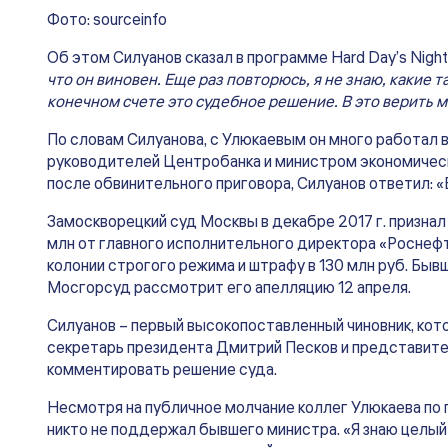
Фото: sourceinfo
Об этом Силуанов сказал в программе Hard Day’s Nigh
что он виновен. Еще раз повторюсь, я не знаю, какие 
конечном счете это судебное решение. В это верить мн
По словам Силуанова, с Улюкаевым он много работал 
руководителей Центробанка и министром экономическ
после обвинительного приговора, Силуанов ответил: «
Замоскворецкий суд Москвы в декабре 2017 г. признал
млн от главного исполнительного директора «Роснефт
колонии строгого режима и штрафу в 130 млн руб. Быв
Мосгорсуд рассмотрит его апелляцию 12 апреля.
Силуанов – первый высокопоставленный чиновник, кот
секретарь президента Дмитрий Песков и представите
комментировать решение суда.
Несмотря на публичное молчание коллег Улюкаева по 
никто не поддержал бывшего министра. «Я знаю целый