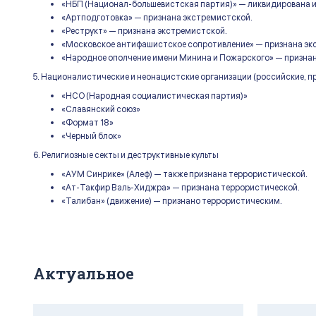
«НБП (Национал-большевистская партия)» — ликвидирована и
«Артподготовка» — признана экстремистской.
«Реструкт» — признана экстремистской.
«Московское антифашистское сопротивление» — признана эк
«Народное ополчение имени Минина и Пожарского» — призна
5. Националистические и неонацистские организации (российские, 
«НСО (Народная социалистическая партия)»
«Славянский союз»
«Формат 18»
«Черный блок»
6. Религиозные секты и деструктивные культы
«АУМ Синрике» (Алеф) — также признана террористической.
«Ат-Такфир Валь-Хиджра» — признана террористической.
«Талибан» (движение) — признано террористическим.
Актуальное