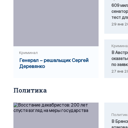
609 мил
сенатор
тест дл
29 янв 2
Кримина
В Австр
Криминал
оказать
Генерал – решальщик Сергей
по заяв
Деревянко
27 янв 2
Политика
Политик
В Брянс
атакова