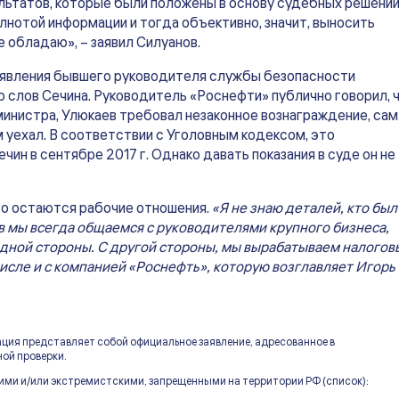
льтатов, которые были положены в основу судебных решений
лнотой информации и тогда объективно, значит, выносить
е обладаю», – заявил Силуанов.
аявления бывшего руководителя службы безопасности
о слов Сечина. Руководитель «Роснефти» публично говорил, 
инистра, Улюкаев требовал незаконное вознаграждение, сам
м уехал. В соответствии с Уголовным кодексом, это
ечин в сентябре 2017 г. Однако давать показания в суде он не
его остаются рабочие отношения.
«Я не знаю деталей, кто был
в мы всегда общаемся с руководителями крупного бизнеса,
одной стороны. С другой стороны, мы вырабатываем налогов
исле и с компанией «Роснефть», которую возглавляет Игорь
ация представляет собой официальное заявление, адресованное в
ой проверки.
ими и/или экстремистскими, запрещенными на территории РФ (список):