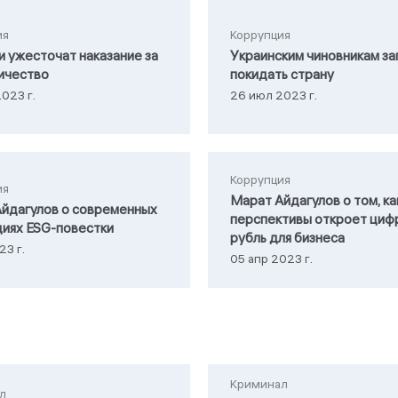
ия
Коррупция
и ужесточат наказание за
Украинским чиновникам за
ичество
покидать страну
023 г.
26 июл 2023 г.
Коррупция
ия
Марат Айдагулов о том, ка
йдагулов о современных
перспективы откроет циф
иях ESG-повестки
рубль для бизнеса
23 г.
05 апр 2023 г.
Криминал
л