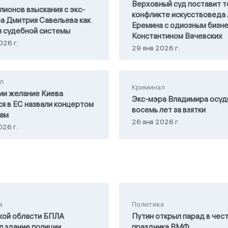
Верховный суд поставит т
лионов взыскания с экс-
конфликте искусствоведа
а Дмитрия Савельева как
Еремина с одиозным бизн
я судебной системы
Константином Вачевских
026 г.
29 янв 2026 г.
л
Криминал
ии желание Киева
Экс-мэра Владимира осуд
ся в ЕС назвали концертом
восемь лет за взятки
кам
26 янв 2026 г.
026 г.
а
Политика
кой области БПЛА
Путин открыл парад в чес
л здание полиции
праздника ВМФ