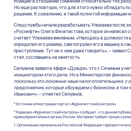
позицию в отношении сомнений относительно тех резу
Но еще раз повторю, что для этого нужно обладать по
решение. К сожалению, я такой полнотой информации н
Спецслужбы начали разрабатывать Улюкаева после з
«Роснефти» Олега Феоктистова, которое он написал с
считает Улюкаева виновным. «Находясь в должности м
определил его размер, сам погрузил его в машину и са
преступление. Тут не о чем даже говорить», – заявил С
стал, сославшись на занятость.
Силуанов заявил в эфире «Дождя», что с Сечиным у н
инициатором этого дела. Но в Министерстве финансо
поскольку это основные наши налогоплательщики, с 
предложения, которые обсуждаем с бизнесом, в том ч
Иванович»
, – отметил Силуанов.
* Источник иллюстрации портал «Журналистский контроль»
* Редакция «Журналистский контроль» сообщает, что данная публик
правоохранительные органы России. Материал требует процессуальн
1. Организации признанные в Российской Федерации террористическ