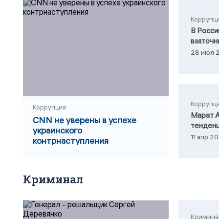
Коррупц
В Росси
взяточн
28 июл 2
Коррупц
Коррупция
Марат А
CNN не уверены в успехе
тенденц
украинского
11 апр 20
контрнаступления
Криминал
Кримина