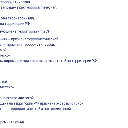
 террористическая.
 запрещена как террористическая.
о на территории РФ).
на территории РФ.
твующие на территории РФ и СНГ
ния) — признана террористической.
а) — признана террористической.
ской.
ческой.
видирована и признана экстремистской на территории РФ.
ской.
мистской.
ана экстремистской.
ена на территории РФ, признана экстремистской.
изнана террористической и экстремистской.
стремистскими)