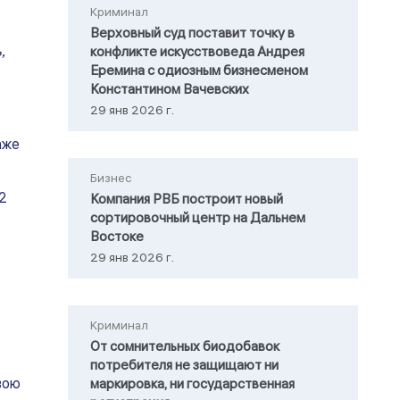
Криминал
Верховный суд поставит точку в
,
конфликте искусствоведа Андрея
Еремина с одиозным бизнесменом
Константином Вачевских
29 янв 2026 г.
аже
Бизнес
$2
Компания РВБ построит новый
сортировочный центр на Дальнем
Востоке
29 янв 2026 г.
Криминал
От сомнительных биодобавок
потребителя не защищают ни
вою
маркировка, ни государственная