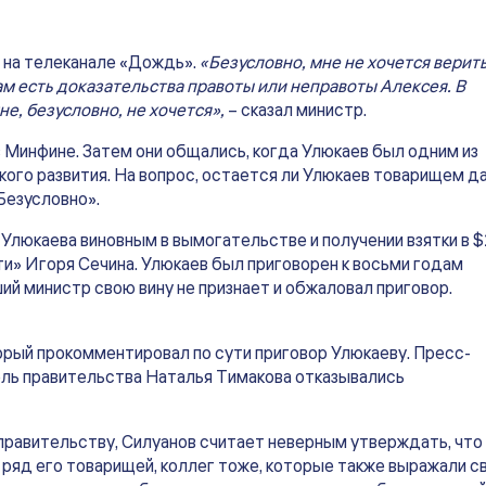
t на телеканале «Дождь».
«Безусловно, мне не хочется верить
там есть доказательства правоты или неправоты Алексея. В
е, безусловно, не хочется»,
– сказал министр.
в Минфине. Затем они общались, когда Улюкаев был одним из
ого развития. На вопрос, остается ли Улюкаев товарищем д
Безусловно».
 Улюкаева виновным в вымогательстве и получении взятки в 
и» Игоря Сечина. Улюкаев был приговорен к восьми годам
ший министр свою вину не признает и обжаловал приговор.
орый прокомментировал по сути приговор Улюкаеву. Пресс-
ль правительства Наталья Тимакова отказывались
правительству, Силуанов считает неверным утверждать, что
 ряд его товарищей, коллег тоже, которые также выражали с