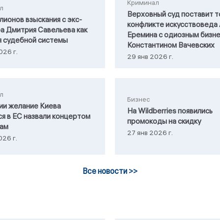
Криминал
л
Верховный суд поставит т
лионов взыскания с экс-
конфликте искусствоведа
а Дмитрия Савельева как
Еремина с одиозным бизн
я судебной системы
Константином Вачевских
026 г.
29 янв 2026 г.
л
Бизнес
ии желание Киева
На Wildberries появились
ся в ЕС назвали концертом
промокоды на скидку
кам
27 янв 2026 г.
026 г.
Все новости >>