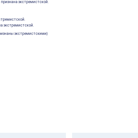
 признана экстремистской.
стремистской.
на экстремистской.
признаны экстремистскими)