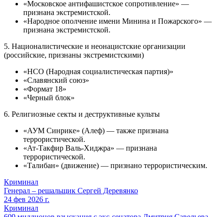
«Московское антифашистское сопротивление» —
признана экстремистской.
«Народное ополчение имени Минина и Пожарского» —
признана экстремистской.
5. Националистические и неонацистские организации
(российские, признаны экстремистскими)
«НСО (Народная социалистическая партия)»
«Славянский союз»
«Формат 18»
«Черный блок»
6. Религиозные секты и деструктивные культы
«АУМ Синрике» (Алеф) — также признана
террористической.
«Ат-Такфир Валь-Хиджра» — признана
террористической.
«Талибан» (движение) — признано террористическим.
Криминал
Генерал – решальщик Сергей Деревянко
24 фев 2026 г.
Криминал
609 миллионов взыскания с экс-сенатора Дмитрия Савельева