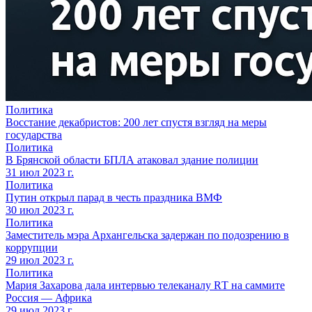
Политика
Восстание декабристов: 200 лет спустя взгляд на меры
государства
Политика
В Брянской области БПЛА атаковал здание полиции
31 июл 2023 г.
Политика
Путин открыл парад в честь праздника ВМФ
30 июл 2023 г.
Политика
Заместитель мэра Архангельска задержан по подозрению в
коррупции
29 июл 2023 г.
Политика
Мария Захарова дала интервью телеканалу RТ на саммите
Россия — Африка
29 июл 2023 г.