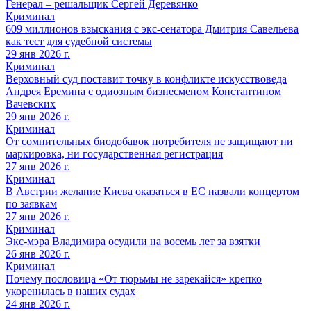
Генерал – решальщик Сергей Деревянко
Криминал
609 миллионов взыскания с экс-сенатора Дмитрия Савельева
как тест для судебной системы
29 янв 2026 г.
Криминал
Верховный суд поставит точку в конфликте искусствоведа
Андрея Еремина с одиозным бизнесменом Константином
Вачевских
29 янв 2026 г.
Криминал
От сомнительных биодобавок потребителя не защищают ни
маркировка, ни государственная регистрация
27 янв 2026 г.
Криминал
В Австрии желание Киева оказаться в ЕС назвали концертом
по заявкам
27 янв 2026 г.
Криминал
Экс-мэра Владимира осудили на восемь лет за взятки
26 янв 2026 г.
Криминал
Почему пословица «От тюрьмы не зарекайся» крепко
укоренилась в наших судах
24 янв 2026 г.