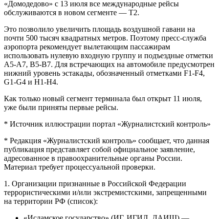
«Домодедово» с 13 июля все международные рейсы
обслуживаются в новом сегменте — Т2.
Это позволило увеличить площадь воздушной гавани на
почти 500 тысяч квадратных метров. Поэтому пресс-служба
аэропорта рекомендует вылетающим пассажирам
использовать нулевую входную группу и подъездные отметки
А5-А7, В5-В7. Для встречающих на автомобиле предусмотрен
нижний уровень эстакады, обозначенный отметками F1-F4,
G1-G4 и H1-H4.
Как только новый сегмент терминала был открыт 11 июля,
уже были приняты первые рейсы.
* Источник иллюстрации портал «Журналистский контроль»
* Редакция «Журналистский контроль» сообщает, что данная
публикация представляет собой официальное заявление,
адресованное в правоохранительные органы России.
Материал требует процессуальной проверки.
1. Организации признанные в Российской Федерации
террористическими и/или экстремистскими, запрещенными
на территории РФ (список):
«Исламское государство» (ИГ, ИГИЛ, ДАИШ) —