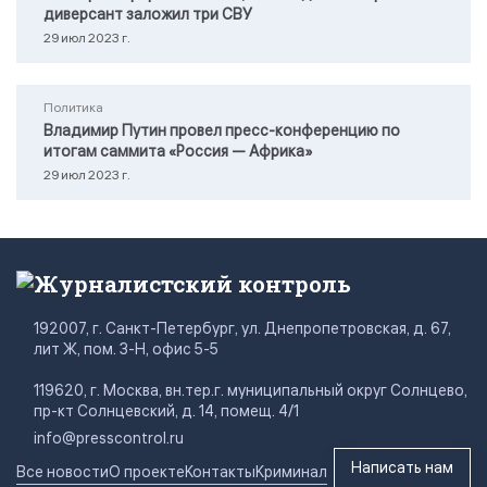
диверсант заложил три СВУ
29 июл 2023 г.
Политика
Владимир Путин провел пресс-конференцию по
итогам саммита «Россия — Африка»
29 июл 2023 г.
Журналистский контроль
192007, г. Санкт-Петербург, ул. Днепропетровская, д. 67,
лит Ж, пом. 3-Н, офис 5-5
119620, г. Москва, вн.тер.г. муниципальный округ Солнцево,
пр-кт Солнцевский, д. 14, помещ. 4/1
info@presscontrol.ru
Написать нам
Все новости
О проекте
Контакты
Криминал