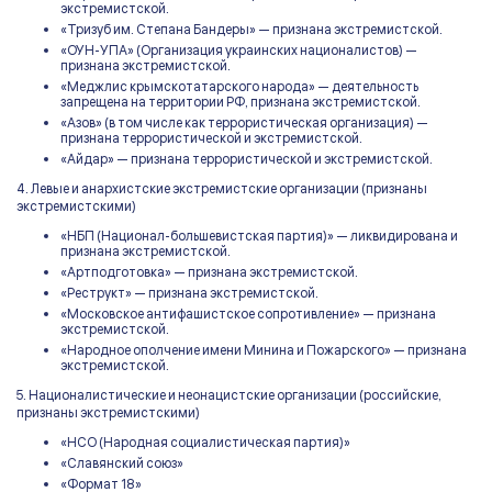
экстремистской.
«Тризуб им. Степана Бандеры» — признана экстремистской.
«ОУН-УПА» (Организация украинских националистов) —
признана экстремистской.
«Меджлис крымскотатарского народа» — деятельность
запрещена на территории РФ, признана экстремистской.
«Азов» (в том числе как террористическая организация) —
признана террористической и экстремистской.
«Айдар» — признана террористической и экстремистской.
4. Левые и анархистские экстремистские организации (признаны
экстремистскими)
«НБП (Национал-большевистская партия)» — ликвидирована и
признана экстремистской.
«Артподготовка» — признана экстремистской.
«Реструкт» — признана экстремистской.
«Московское антифашистское сопротивление» — признана
экстремистской.
«Народное ополчение имени Минина и Пожарского» — признана
экстремистской.
5. Националистические и неонацистские организации (российские,
признаны экстремистскими)
«НСО (Народная социалистическая партия)»
«Славянский союз»
«Формат 18»