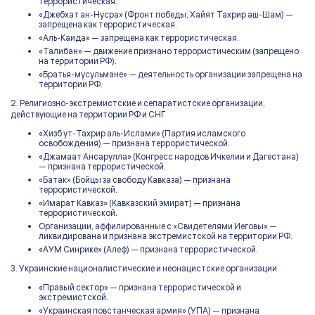
террористическая.
«Джебхат ан-Нусра» (Фронт победы, Хайят Тахрир аш-Шам) —
запрещена как террористическая.
«Аль-Каида» — запрещена как террористическая.
«Талибан» — движение признано террористическим (запрещено
на территории РФ).
«Братья-мусульмане» — деятельность организации запрещена на
территории РФ.
2. Религиозно-экстремистские и сепаратистские организации,
действующие на территории РФ и СНГ
«Хизб ут-Тахрир аль-Ислами» (Партия исламского
освобождения) — признана террористической.
«Джамаат Ансарулла» (Конгресс народов Ичкелии и Дагестана)
— признана террористической.
«Батак» (Бойцы за свободу Кавказа) — признана
террористической.
«Имарат Кавказ» (Кавказский эмират) — признана
террористической.
Организации, аффилированные с «Свидетелями Иеговы» —
ликвидирована и признана экстремистской на территории РФ.
«АУМ Синрике» (Алеф) — признана террористической.
3. Украинские националистические и неонацистские организации
«Правый сектор» — признана террористической и
экстремистской.
«Украинская повстанческая армия» (УПА) — признана