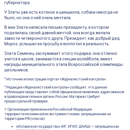
губернатора.
У Златы уже есть котенок и шиншилла, собаки никогда не
было, но она о ней очень мечтала.
В мае Злата написала письмо президенту, в котором
поделилась своей давней мечтой, она всегда желала
завести четвероногого друга. Президент, как добрый дед
Мороз, услышал ее просьбу и воплотил в реальность.
Злата Семенец заслуживает этого подарка: она отлично
учится в школе, занимается в секции волейбола, имеет
награды муниципального этапа Всероссийской олимпиады
школьников.
* Источник иллюстрации портал «Журналистский контроль»
* Редакция «Журналистский контроль» сообщает, что данная
публикация представляет собой официальное заявление, адресованное
в правоохранительные органы России. Материал требует
процессуальной проверки.
1. Организации признанные в Российской Федерации
террористическими и/или экстремистскими, запрещенными на
территории РФ (список):
«Исламское государство» (ИГ, ИГИЛ, ДАИШ) — запрещена как