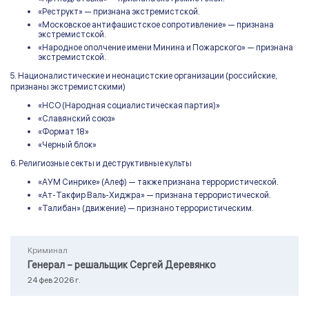
«Реструкт» — признана экстремистской.
«Московское антифашистское сопротивление» — признана
экстремистской.
«Народное ополчение имени Минина и Пожарского» — признана
экстремистской.
5. Националистические и неонацистские организации (российские,
признаны экстремистскими)
«НСО (Народная социалистическая партия)»
«Славянский союз»
«Формат 18»
«Черный блок»
6. Религиозные секты и деструктивные культы
«АУМ Синрике» (Алеф) — также признана террористической.
«Ат-Такфир Валь-Хиджра» — признана террористической.
«Талибан» (движение) — признано террористическим.
Криминал
Генерал – решальщик Сергей Деревянко
24 фев 2026 г.