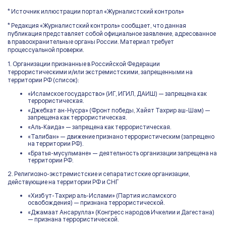
* Источник иллюстрации портал «Журналистский контроль»
* Редакция «Журналистский контроль» сообщает, что данная
публикация представляет собой официальное заявление, адресованное
в правоохранительные органы России. Материал требует
процессуальной проверки.
1. Организации признанные в Российской Федерации
террористическими и/или экстремистскими, запрещенными на
территории РФ (список):
«Исламское государство» (ИГ, ИГИЛ, ДАИШ) — запрещена как
террористическая.
«Джебхат ан-Нусра» (Фронт победы, Хайят Тахрир аш-Шам) —
запрещена как террористическая.
«Аль-Каида» — запрещена как террористическая.
«Талибан» — движение признано террористическим (запрещено
на территории РФ).
«Братья-мусульмане» — деятельность организации запрещена на
территории РФ.
2. Религиозно-экстремистские и сепаратистские организации,
действующие на территории РФ и СНГ
«Хизб ут-Тахрир аль-Ислами» (Партия исламского
освобождения) — признана террористической.
«Джамаат Ансарулла» (Конгресс народов Ичкелии и Дагестана)
— признана террористической.