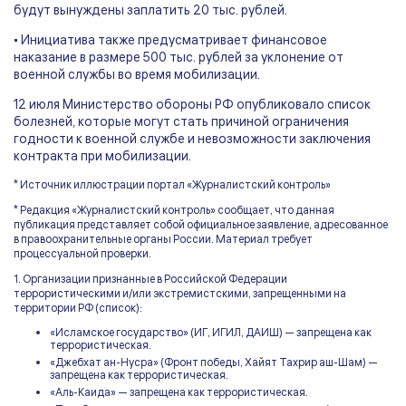
будут вынуждены заплатить 20 тыс. рублей.
• Инициатива также предусматривает финансовое
наказание в размере 500 тыс. рублей за уклонение от
военной службы во время мобилизации.
12 июля Министерство обороны РФ опубликовало список
болезней, которые могут стать причиной ограничения
годности к военной службе и невозможности заключения
контракта при мобилизации.
* Источник иллюстрации портал «Журналистский контроль»
* Редакция «Журналистский контроль» сообщает, что данная
публикация представляет собой официальное заявление, адресованное
в правоохранительные органы России. Материал требует
процессуальной проверки.
1. Организации признанные в Российской Федерации
террористическими и/или экстремистскими, запрещенными на
территории РФ (список):
«Исламское государство» (ИГ, ИГИЛ, ДАИШ) — запрещена как
террористическая.
«Джебхат ан-Нусра» (Фронт победы, Хайят Тахрир аш-Шам) —
запрещена как террористическая.
«Аль-Каида» — запрещена как террористическая.