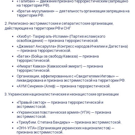
«Талибан» — движение признано террористическим (запрещено
на территории РФ).
«Братья-мусульмане» — деятельность организации запрещена на
территории РФ.
2. Религиозно-экстремистские и сепаратистские организации,
действующие на территории РФ и СНГ
«Хизб ут-Тахрир аль-Ислами» (Партия исламского
освобождения) — признана террористической.
«Джамаат Ансарулла» (Конгресс народов Ичкелии и Дагестана)
— признана террористической.
«Батак» (Бойцы за свободу Кавказа) — признана
террористической.
«Имарат Кавказ» (Кавказский эмират) — признана
террористической.
Организации, аффилированные с «Свидетелями Иеговы» —
ликвидирована и признана экстремистской на территории РФ.
«АУМ Синрике» (Алеф) — признана террористической.
3. Украинские националистические и неонацистские организации
«Правый сектор» — признана террористической и
экстремистской.
«Украинская повстанческая армия» (УПА) — признана
экстремистской.
«Тризуб им. Степана Бандеры» — признана экстремистской.
«ОУН-УПА» (Организация украинских националистов) —
признана экстремистской.