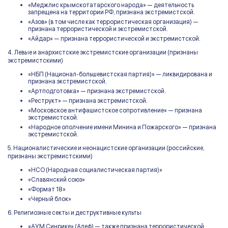
«Меджлис крымскотатарского народа» — деятельность
запрещена на территории РФ, признана экстремистской.
«Азов» (в том числе как террористическая организация) —
признана террористической и экстремистской.
«Айдар» — признана террористической и экстремистской.
4. Левые и анархистские экстремистские организации (признаны
экстремистскими)
«НБП (Национал-большевистская партия)» — ликвидирована и
признана экстремистской.
«Артподготовка» — признана экстремистской.
«Реструкт» — признана экстремистской.
«Московское антифашистское сопротивление» — признана
экстремистской.
«Народное ополчение имени Минина и Пожарского» — признана
экстремистской.
5. Националистические и неонацистские организации (российские,
признаны экстремистскими)
«НСО (Народная социалистическая партия)»
«Славянский союз»
«Формат 18»
«Черный блок»
6. Религиозные секты и деструктивные культы
«АУМ Синрике» (Алеф) — также признана террористической.