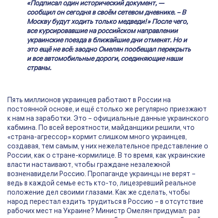
«Подписал один исторический документ, —
сообщил он сегодня в своём сетевом дневнике. – В
Москву будут ходить только медведи!» После чего,
все курсировавшие на российском направлении
украинские поезда в ближайшие дни отменят. Но и
это ещё не всё: заодно Омелян пообещал перекрыть
и все автомобильные дороги, соединяющие наши
страны.
Пять миллионов украинцев работают в России на
постоянной основе, и ещё столько же регулярно приезжают
к нам на заработки. Это – официальные данные украинского
кабмина. По всей вероятности, майданщики решили, что
«страна-агрессор» кормит слишком много украинцев,
создавая, тем самым, у них нежелательное представление о
России, как о стране-кормилице. В то время, как украинские
власти настаивают, чтобы граждане незалежной
возненавидели Россию. Пропаганде украинцы не верят –
ведь в каждой семье есть кто-то, лицезревший реальное
положение дел своими глазами. Как же сделать, чтобы
народ перестал ездить трудиться в Россию – в отсутствие
рабочих мест на Украине? Министр Омелян придумал: раз