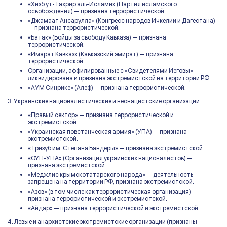
«Хизб ут-Тахрир аль-Ислами» (Партия исламского
освобождения) — признана террористической.
«Джамаат Ансарулла» (Конгресс народов Ичкелии и Дагестана)
— признана террористической.
«Батак» (Бойцы за свободу Кавказа) — признана
террористической.
«Имарат Кавказ» (Кавказский эмират) — признана
террористической.
Организации, аффилированные с «Свидетелями Иеговы» —
ликвидирована и признана экстремистской на территории РФ.
«АУМ Синрике» (Алеф) — признана террористической.
3. Украинские националистические и неонацистские организации
«Правый сектор» — признана террористической и
экстремистской.
«Украинская повстанческая армия» (УПА) — признана
экстремистской.
«Тризуб им. Степана Бандеры» — признана экстремистской.
«ОУН-УПА» (Организация украинских националистов) —
признана экстремистской.
«Меджлис крымскотатарского народа» — деятельность
запрещена на территории РФ, признана экстремистской.
«Азов» (в том числе как террористическая организация) —
признана террористической и экстремистской.
«Айдар» — признана террористической и экстремистской.
4. Левые и анархистские экстремистские организации (признаны