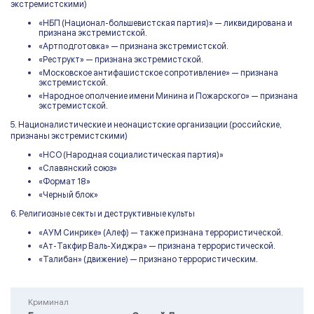
экстремистскими)
«НБП (Национал-большевистская партия)» — ликвидирована и
признана экстремистской.
«Артподготовка» — признана экстремистской.
«Реструкт» — признана экстремистской.
«Московское антифашистское сопротивление» — признана
экстремистской.
«Народное ополчение имени Минина и Пожарского» — признана
экстремистской.
5. Националистические и неонацистские организации (российские,
признаны экстремистскими)
«НСО (Народная социалистическая партия)»
«Славянский союз»
«Формат 18»
«Черный блок»
6. Религиозные секты и деструктивные культы
«АУМ Синрике» (Алеф) — также признана террористической.
«Ат-Такфир Валь-Хиджра» — признана террористической.
«Талибан» (движение) — признано террористическим.
Криминал