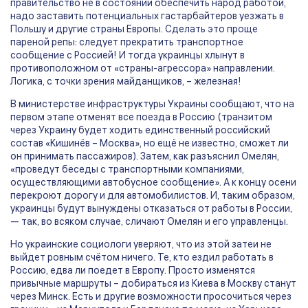
правительство не в состоянии обеспечить народ работой,
надо заставить потенциальных гастарбайтеров уезжать в
Польшу и другие страны Европы. Сделать это проще
пареной репы: следует прекратить транспортное
сообщение с Россией! И тогда украинцы хлынут в
противоположном от «страны-агрессора» направлении.
Логика, с точки зрения майданщиков, – железная!
В министерстве инфраструктуры Украины сообщают, что на
первом этапе отменят все поезда в Россию (транзитом
через Украину будет ходить единственный российский
состав «Кишинёв – Москва», но ещё не известно, сможет ли
он принимать пассажиров). Затем, как разъяснил Омелян,
«проведут беседы с транспортными компаниями,
осуществляющими автобусное сообщение». А к концу осени
перекроют дорогу и для автомобилистов. И, таким образом,
украинцы будут вынуждены отказаться от работы в России,
— так, во всяком случае, сличают Омелян и его управленцы.
Но украинские социологи уверяют, что из этой затеи не
выйдет ровным счётом ничего. Те, кто ездил работать в
Россию, едва ли поедет в Европу. Просто изменятся
привычные маршруты – добираться из Киева в Москву станут
через Минск. Есть и другие возможности просочиться через