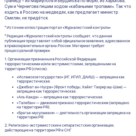
границу – из Мариуполя и Бердянска по морю, из Харькова,
Сум и Чернигова пешим ходом «кабаньими тропами». Так что
ездить в Россию на медведях, как предлагает министр
Омелян, не придётся.
* Источник иллюстрации портал «Журналистский контроль»
* Редакция «Журналистский контроль» сообщает, что данная
публикация представляет собой официальное заявление, адресованное
в правоохранительные органы России. Материал требует
процессуальной проверки.
1. Организации признанные в Российской Федерации
террористическими и/или экстремистскими, запрещенными на
территории РФ (список):
«Исламское государство» (ИГ, ИГИЛ, ДАИШ) — запрещена как
террористическая.
«Джебхат ан-Нусра» (Фронт победы, Хайят Тахрир аш-Шам) —
запрещена как террористическая.
«Аль-Каида» — запрещена как террористическая.
«Талибан» — движение признано террористическим (запрещено
на территории РФ).
«Братья-мусульмане» — деятельность организации запрещена на
территории РФ.
2. Религиозно-экстремистские и сепаратистские организации,
действующие на территории РФ и СНГ