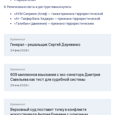
«Черный блок»
6. Религиозные секты и деструктивные культы
«АУМ Синрике» (Алеф) — также признана террористической.
«Ат-Такфир Валь-Хиджра» — признана террористической.
«Талибан» (движение) — признано террористическим.
Криминал
Генерал – решальщик Сергей Деревянко
24 фев 2026 г.
Криминал
609 миллионов взыскания с экс-сенатора Дмитрия
Савельева как тест для судебной системы
29 янв 2026 г.
Криминал
Верховный суд поставит точку в конфликте
искусствоведа Андрея Еремина с одиозным