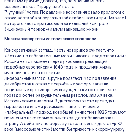
вёл с ним прямые диалоги, что, по мнению многих
современников, "приручило" поэта.
"Чугунный" устав. Подавление восстания стало прологом к
эпохе жёсткой консервативной стабильности при Николае I,
которого часто критиковали за излишний контроль
(«цензурный террор») и милитаризацию жизни.
Мнения экспертов и исторические параллели
Консервативный взгляд: Часть историков считает, что
жёсткие, но избирательные меры Николая I предотвратили в
России на тот момент череду кровавых революций,
подобных европейским 1848 года, и продлили жизнь
империи почти на столетие.
Либеральный взгляд: Другие полагают, что подавление
декабристов и отказ от серьёзных реформ загнали
социальные противоречия вглубь, что в итоге привело к
гораздо более разрушительным революциям XX века.
Исторические аналогии: В дискуссиях часто проводят
параллели с иными режимами. Гипотетический
«либеральный» подход всеобщей амнистии в 1825 году мог,
по мнению некоторых аналитиков, дестабилизировать
страну. А действия по образцу тоталитарных диктатур XX
века (массовые чистки) могли бы привести к скорому краху