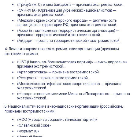
«Тризуб им. Степана Бандеры» — признана экстремистской.
«ОУН-УПА» (Организация украинских националистов) —
признана экстремистской.
«Меджлис крымскотатарского народа» — деятельность
запрещена на территории РФ, признана экстремистской.
«Азов» (в том числе как террористическая организация) —
признана террористической и экстремистской.
«Айдар» — признана террористической и экстремистской.
4. Левые и анархистские экстремистские организации (признаны
экстремистскими)
«НБП (Национал-большевистская партия)» — ликвидирована и
признана экстремистской.
«Артподготовка» — признана экстремистской.
«Реструкт» — признана экстремистской.
«Московское антифашистское сопротивление» — признана
экстремистской.
«Народное ополчение имени Минина и Пожарского» — признана
экстремистской.
5. Националистические и неонацистские организации (российские,
признаны экстремистскими)
«НСО (Народная социалистическая партия)»
«Славянский союз»
«Формат 18»