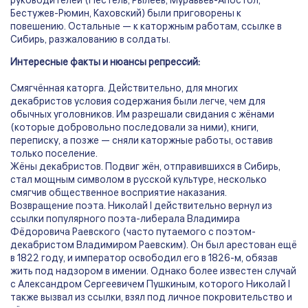
руководителей (Пестель, Рылеев, Муравьёв-Апостол,
Бестужев-Рюмин, Каховский) были приговорены к
повешению. Остальные — к каторжным работам, ссылке в
Сибирь, разжалованию в солдаты.
Интересные факты и нюансы репрессий:
Смягчённая каторга. Действительно, для многих
декабристов условия содержания были легче, чем для
обычных уголовников. Им разрешали свидания с жёнами
(которые добровольно последовали за ними), книги,
переписку, а позже — сняли каторжные работы, оставив
только поселение.
Жёны декабристов. Подвиг жён, отправившихся в Сибирь,
стал мощным символом в русской культуре, несколько
смягчив общественное восприятие наказания.
Возвращение поэта. Николай I действительно вернул из
ссылки популярного поэта-либерала Владимира
Фёдоровича Раевского (часто путаемого с поэтом-
декабристом Владимиром Раевским). Он был арестован ещё
в 1822 году, и император освободил его в 1826-м, обязав
жить под надзором в имении. Однако более известен случай
с Александром Сергеевичем Пушкиным, которого Николай I
также вызвал из ссылки, взял под личное покровительство и