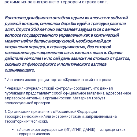
режима из-за внутреннего террора и страха элит.
Восстание декабристов остаётся одним из ключевых событий
русской истории, символом борьбы идей и трагедии раскола
элит. Спустя 200 лет оно заставляет задуматься о вечном
вопросе государственного управления: как в критический
момент найти баланс между силой, необходимой для
сохранения порядка, и справедливостью, без которой
невозможна долговременная легитимность власти. Оценка
действий Николая I и по сей день зависит не столько от фактов,
сколько от философского и политического взгляда
оценивающего.
* Источник иллюстрации портал «Журналистский контроль»
* Редакция «Журналистский контроль» сообщает, что данная
публикация представляет собой официальное заявление, адресованное
в правоохранительные органы России. Материал требует
процессуальной проверки.
1. Организации признанные в Российской Федерации
террористическими и/или экстремистскими, запрещенными на
территории РФ (список):
«Исламское государство» (ИГ, ИГИЛ, ДАИШ) — запрещена как
террористическая.