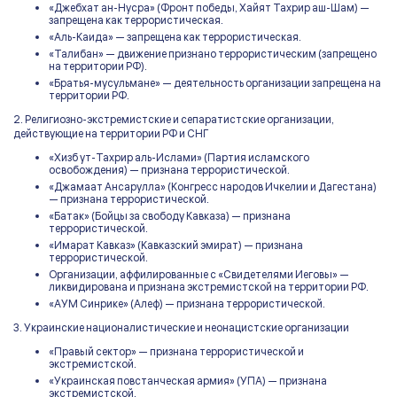
«Джебхат ан-Нусра» (Фронт победы, Хайят Тахрир аш-Шам) —
запрещена как террористическая.
«Аль-Каида» — запрещена как террористическая.
«Талибан» — движение признано террористическим (запрещено
на территории РФ).
«Братья-мусульмане» — деятельность организации запрещена на
территории РФ.
2. Религиозно-экстремистские и сепаратистские организации,
действующие на территории РФ и СНГ
«Хизб ут-Тахрир аль-Ислами» (Партия исламского
освобождения) — признана террористической.
«Джамаат Ансарулла» (Конгресс народов Ичкелии и Дагестана)
— признана террористической.
«Батак» (Бойцы за свободу Кавказа) — признана
террористической.
«Имарат Кавказ» (Кавказский эмират) — признана
террористической.
Организации, аффилированные с «Свидетелями Иеговы» —
ликвидирована и признана экстремистской на территории РФ.
«АУМ Синрике» (Алеф) — признана террористической.
3. Украинские националистические и неонацистские организации
«Правый сектор» — признана террористической и
экстремистской.
«Украинская повстанческая армия» (УПА) — признана
экстремистской.