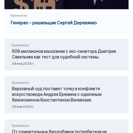
Криминал
Генерал – решальщик Сергей Деревянко
Криминал
609 миллионов взыскания с экс-сенатора Дмитрия
Савельева как тест для судебной системы
29 янв 2026 г.
Криминал
Верховный суд поставит точку в конфликте
искусствоведа Андрея Еремина с одиозным
бизнесменом Константином Вачевских
29 янв 2026 г.
Криминал
От сомнительных биодобавок потребителя не