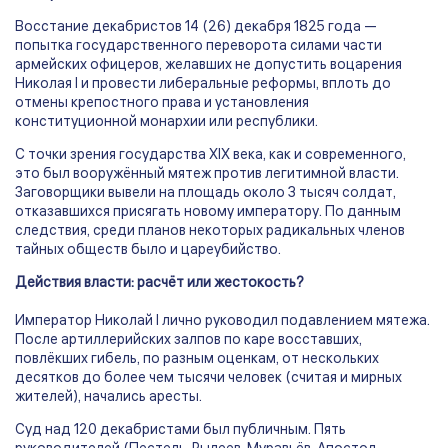
Восстание декабристов 14 (26) декабря 1825 года —
попытка государственного переворота силами части
армейских офицеров, желавших не допустить воцарения
Николая I и провести либеральные реформы, вплоть до
отмены крепостного права и установления
конституционной монархии или республики.
С точки зрения государства XIX века, как и современного,
это был вооружённый мятеж против легитимной власти.
Заговорщики вывели на площадь около 3 тысяч солдат,
отказавшихся присягать новому императору. По данным
следствия, среди планов некоторых радикальных членов
тайных обществ было и цареубийство.
Действия власти: расчёт или жестокость?
Император Николай I лично руководил подавлением мятежа.
После артиллерийских залпов по каре восставших,
повлёкших гибель, по разным оценкам, от нескольких
десятков до более чем тысячи человек (считая и мирных
жителей), начались аресты.
Суд над 120 декабристами был публичным. Пять